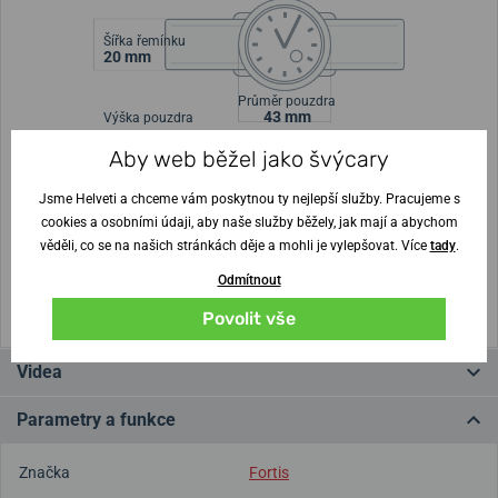
Šířka řemínku
20 mm
Průměr pouzdra
43 mm
Výška pouzdra
Aby web běžel jako švýcary
Nejste si jisti velikostí?
Jsme Helveti a chceme vám poskytnou ty nejlepší služby. Pracujeme s
cookies a osobními údaji, aby naše služby běžely, jak mají a abychom
Vytisknout vzory velikostí
věděli, co se na našich stránkách děje a mohli je vylepšovat. Více
tady
.
Odmítnout
(U tisku nastavte Měřítko: Výchozí)
Povolit vše
Videa
Parametry a funkce
Značka
Fortis