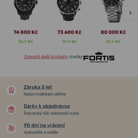
74 800 Kč
73 600 Kč
80 000 Kč
Do 2 dní
Do 2 dní
Do 2 dní
Zobrazit další produkty
značky
Záruka 5 let
Našim hodinkám věříme
Dárky k objednávce
Švýcarský nůž, natahovač a jiné
90 dní na vrácení
Vyzkoušíte a uvidíte