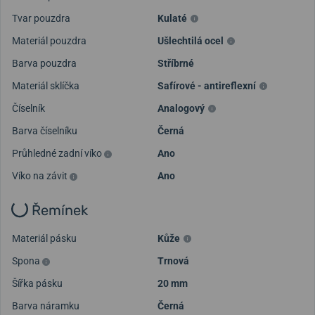
Tvar pouzdra
Kulaté
Materiál pouzdra
Ušlechtilá ocel
Barva pouzdra
Stříbrné
Materiál sklíčka
Safírové - antireflexní
Číselník
Analogový
Barva číselníku
Černá
Průhledné zadní víko
Ano
Víko na závit
Ano
Řemínek
Materiál pásku
Kůže
Spona
Trnová
Šířka pásku
20 mm
Barva náramku
Černá