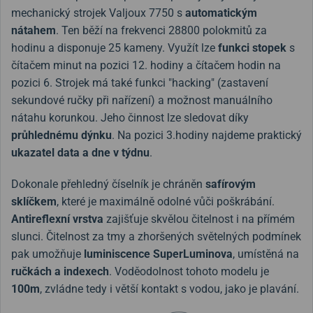
mechanický strojek Valjoux 7750 s
automatickým
nátahem
. Ten běží na frekvenci 28800 polokmitů za
hodinu a disponuje 25 kameny. Využít lze
funkci stopek
s
čítačem minut na pozici 12. hodiny a čítačem hodin na
pozici 6. Strojek má také funkci "hacking" (zastavení
sekundové ručky při nařízení) a možnost manuálního
nátahu korunkou. Jeho činnost lze sledovat díky
průhlednému dýnku
. Na pozici 3.hodiny najdeme praktický
ukazatel data a
dne v týdnu
.
Dokonale přehledný číselník je chráněn
safírovým
sklíčkem
, které je maximálně odolné vůči poškrábání.
Antireflexní vrstva
zajišťuje skvělou čitelnost i na přímém
slunci. Čitelnost za tmy a zhoršených světelných podmínek
pak umožňuje
luminiscence SuperLuminova
, umístěná na
ručkách a indexech
. Voděodolnost tohoto modelu je
100m
, zvládne tedy i větší kontakt s vodou, jako je plavání.