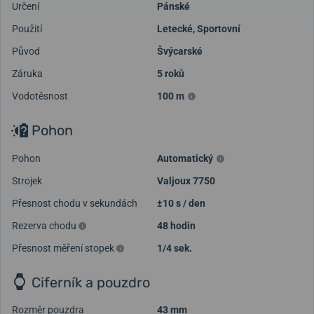
Určení
Pánské
Použití
Letecké
,
Sportovní
Původ
Švýcarské
Záruka
5 roků
Vodotěsnost
100 m
Pohon
Pohon
Automatický
Strojek
Valjoux 7750
Přesnost chodu v sekundách
±10 s / den
Rezerva chodu
48 hodin
Přesnost měření stopek
1/4 sek.
Ciferník a pouzdro
Rozměr pouzdra
43 mm