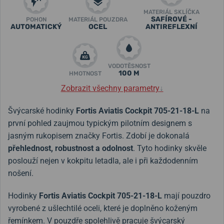
MATERIÁL SKLÍČKA
SAFÍROVÉ -
POHON
MATERIÁL POUZDRA
AUTOMATICKÝ
OCEL
ANTIREFLEXNÍ
VODOTĚSNOST
100 M
HMOTNOST
Zobrazit všechny parametry
↓
Švýcarské hodinky
Fortis Aviatis Cockpit 705-21-18-L
na
první pohled zaujmou typickým pilotním designem s
jasným rukopisem značky Fortis. Zdobí je dokonalá
přehlednost, robustnost a odolnost
. Tyto hodinky skvěle
poslouží nejen v kokpitu letadla, ale i při každodenním
nošení.
Hodinky
Fortis
Aviatis Cockpit 705-21-18-L
mají pouzdro
vyrobené z ušlechtilé oceli, které je doplněno koženým
řemínkem. V pouzdře spolehlivě pracuje švýcarský