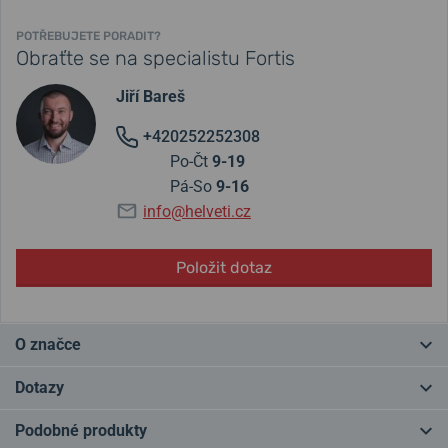
POTŘEBUJETE PORADIT?
Obraťte se na specialistu Fortis
Jiří Bareš
+420252252308
Po-Čt
9-19
Pá-So
9-16
info@helveti.cz
Položit dotaz
O značce
Švýcarská značka Fortis zcela naplňuje význam svého názvu, který
Dotazy
v latině znamená “silný”. Je totiž synonymem pro odolnost,
robustnost a
spolehlivost
. Její výhradně mechanické hodinky
Podobné produkty
skvěle slouží profesionálním pilotům, je možné je využívat pod