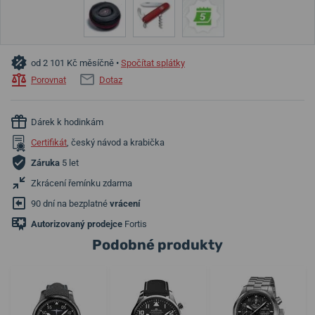
od 2 101 Kč měsíčně •
Spočítat splátky
Porovnat
Dotaz
Dárek k hodinkám
Certifikát
, český návod a krabička
Záruka
5 let
Zkrácení řemínku zdarma
90 dní na bezplatné
vrácení
Autorizovaný prodejce
Fortis
Podobné produkty