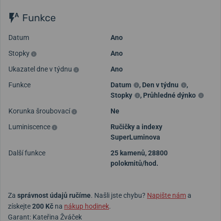
Funkce
Datum
Ano
Stopky
Ano
Ukazatel dne v týdnu
Ano
Funkce
Datum
,
Den v týdnu
,
Stopky
,
Průhledné dýnko
Korunka šroubovací
Ne
Luminiscence
Ručičky a indexy
SuperLuminova
Další funkce
25 kamenů, 28800
polokmitů/hod.
Za
správnost údajů ručíme
. Našli jste chybu?
Napište nám
a
získejte
200 Kč
na
nákup hodinek
.
Garant: Kateřina Žváček