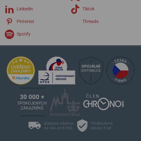
Novonaut
Linkedin
Tiktok
Flieger
Marinemaster
Pinterest
Threads
Stratoliner
Vagabond
Spotify
Cosmonautis
Aviatis
Doprava zdarma
Prodloužená
na vše od 3 000,-
záruka 5 let