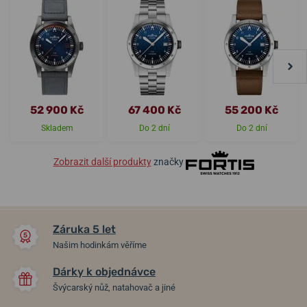
52 900 Kč
67 400 Kč
55 200 Kč
Skladem
Do 2 dní
Do 2 dní
Zobrazit další produkty
značky
Záruka 5 let
Našim hodinkám věříme
Dárky k objednávce
Švýcarský nůž, natahovač a jiné