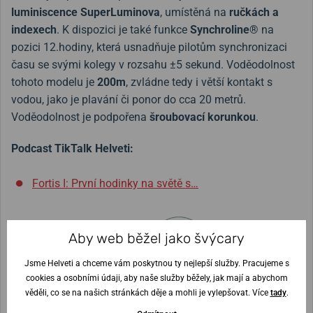
luminiscence SuperLuminova
, umístěná na
ručkách a
indexech
. K dispozici je také funkce
Synchroline®
na
pozici 12.hodiny, která usnadňuje pilotům synchronizaci
času se svými kolegy v rozsahu ±5 sekund. Voděodolnost
tohoto modelu je
200m
, zvládne tedy i větší kontakt s
vodou, jako je plavání či ponor do cca 20 metrů.
Voděodolnost je podpořena
šroubovací korunkou
.
Podcast TikTalk Helveti:
Fortis I: První hodinky na světě s…
Aby web běžel jako švýcary
Šířka řemínku
21 mm
Jsme Helveti a chceme vám poskytnou ty nejlepší služby. Pracujeme s
cookies a osobními údaji, aby naše služby běžely, jak mají a abychom
Výška pouzdra
Průměr pouzdra
12,5 mm
39 mm
věděli, co se na našich stránkách děje a mohli je vylepšovat. Více
tady
.