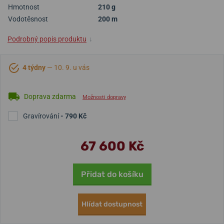
Hmotnost
210 g
Vodotěsnost
200 m
Podrobný popis produktu
↓
4 týdny
— 10. 9. u vás
Doprava zdarma
Možnosti dopravy
Gravírování
- 790 Kč
67 600 Kč
Přidat do košíku
Hlídat dostupnost