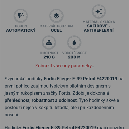
MATERIÁL SKLÍČKA
SAFÍROVÉ -
POHON
MATERIÁL POUZDRA
AUTOMATICKÝ
OCEL
ANTIREFLEXNÍ
HMOTNOST
VODOTĚSNOST
210 G
200 M
Zobrazit všechny parametry
↓
Švýcarské hodinky
Fortis Flieger F-39 Petrol F4220019
na
první pohled zaujmou typickým pilotním designem s
jasným rukopisem značky Fortis. Zdobí je dokonalá
přehlednost, robustnost a odolnost
. Tyto hodinky skvěle
poslouží nejen v kokpitu letadla, ale i při každodenním
nošení.
Hodinky
Fortis
Flieger F-39 Petrol F4220019
mají pouzdro