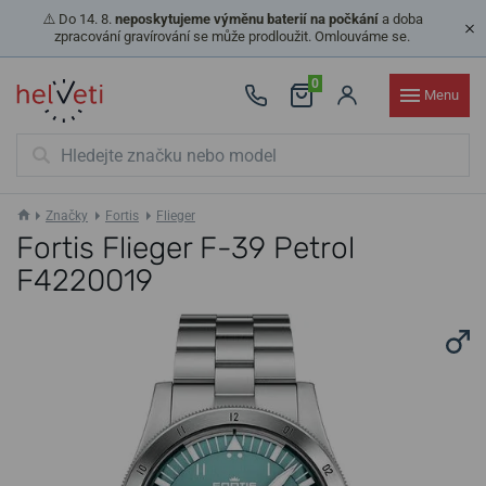
⚠️ Do 14. 8.
neposkytujeme výměnu baterií na počkání
a doba
zpracování gravírování se může prodloužit. Omlouváme se.
0
Menu
Značky
Fortis
Flieger
Fortis Flieger F-39 Petrol
F4220019