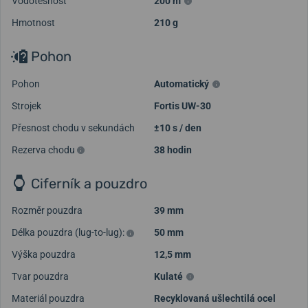
Vodotěsnost
200 m
Hmotnost
210 g
Pohon
Pohon
Automatický
Strojek
Fortis UW-30
Přesnost chodu v sekundách
±10 s / den
Rezerva chodu
38 hodin
Ciferník a pouzdro
Rozměr pouzdra
39 mm
Délka pouzdra (lug-to-lug):
50 mm
Výška pouzdra
12,5 mm
Tvar pouzdra
Kulaté
Načíst další videa
Materiál pouzdra
Recyklovaná ušlechtilá ocel