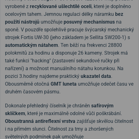
vyrobené z
recyklované ušlechtilé oceli
, které je doplněno
ocelovým tahem. Jemnou regulaci délky náramku
bez
použití nástrojů
umožňuje
posuvný mechanismus
na
sponě. V pouzdře spolehlivě pracuje švýcarský mechanický
strojek Fortis UW-30 (jeho základem je Sellita SW200-1) s
automatickým nátahem
. Ten běží na frekvenci 28800
polokmitů za hodinu a disponuje 26 kameny. Strojek má
také funkci "hacking" (zastavení sekundové ručky při
nařízení) a možnost manuálního nátahu korunkou. Na
pozici 3.hodiny najdeme praktický
ukazatel data
.
Obousměrně otočná
GMT luneta
umožňuje odečet času ve
druhém časovém pásmu.
Dokonale přehledný číselník je chráněn
safírovým
sklíčkem
, které je maximálně odolné vůči poškrábání.
Oboustranná antireflexní vrstva
zajišťuje skvělou čitelnost
i na přímém slunci. Čitelnost za tmy a zhoršených
světelných podmínek pak umožňuje