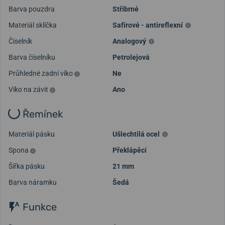
Barva pouzdra
Stříbrné
Materiál sklíčka
Safírové - antireflexní
Číselník
Analogový
Barva číselníku
Petrolejová
Průhledné zadní víko
Ne
Víko na závit
Ano
Řemínek
Materiál pásku
Ušlechtilá ocel
Spona
Překlápěcí
Šířka pásku
21 mm
Barva náramku
Šedá
Funkce