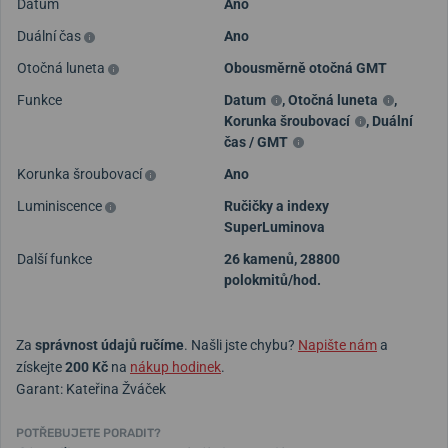
Datum
Ano
Duální čas
Ano
Otočná luneta
Obousměrně otočná GMT
Funkce
Datum
,
Otočná luneta
,
Korunka šroubovací
,
Duální
čas / GMT
Korunka šroubovací
Ano
Luminiscence
Ručičky a indexy
SuperLuminova
Další funkce
26 kamenů, 28800
polokmitů/hod.
Za
správnost údajů ručíme
. Našli jste chybu?
Napište nám
a
získejte
200 Kč
na
nákup hodinek
.
Garant: Kateřina Žváček
POTŘEBUJETE PORADIT?