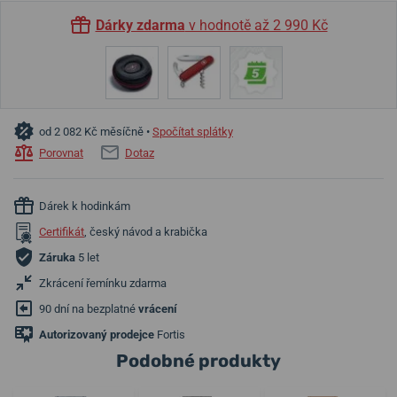
Dárky zdarma
v hodnotě až 2 990 Kč
od 2 082 Kč měsíčně •
Spočítat splátky
Porovnat
Dotaz
Dárek k hodinkám
Certifikát
, český návod a krabička
Záruka
5 let
Zkrácení řemínku zdarma
90 dní na bezplatné
vrácení
Autorizovaný prodejce
Fortis
Podobné produkty