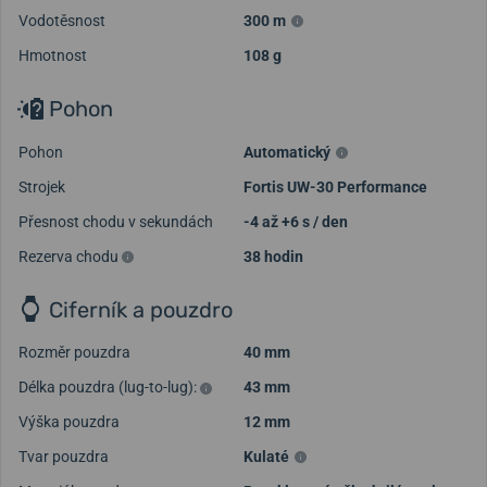
Vodotěsnost
300 m
Hmotnost
108 g
Pohon
Pohon
Automatický
Strojek
Fortis UW-30 Performance
Přesnost chodu v sekundách
-4 až +6 s / den
Rezerva chodu
38 hodin
Ciferník a pouzdro
Rozměr pouzdra
40 mm
Délka pouzdra (lug-to-lug):
43 mm
Výška pouzdra
12 mm
Tvar pouzdra
Kulaté
Načíst další videa