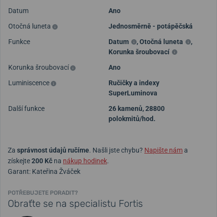
Datum
Ano
Otočná luneta
Jednosměrně - potápěčská
Funkce
Datum
,
Otočná luneta
,
Korunka šroubovací
Korunka šroubovací
Ano
Luminiscence
Ručičky a indexy
SuperLuminova
Další funkce
26 kamenů, 28800
polokmitů/hod.
Za
správnost údajů ručíme
. Našli jste chybu?
Napište nám
a
získejte
200 Kč
na
nákup hodinek
.
Garant: Kateřina Žváček
POTŘEBUJETE PORADIT?
Obraťte se na specialistu Fortis