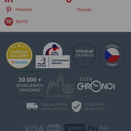
Marinemaster
Pinterest
Threads
Stratoliner
Vagabond
Spotify
Cosmonautis
Aviatis
Doprava zdarma
Prodloužená
na vše od 3 000,-
záruka 5 let