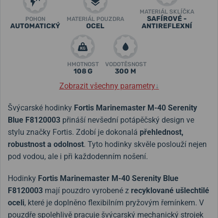
MATERIÁL SKLÍČKA
SAFÍROVÉ -
POHON
MATERIÁL POUZDRA
AUTOMATICKÝ
OCEL
ANTIREFLEXNÍ
HMOTNOST
VODOTĚSNOST
108 G
300 M
Zobrazit všechny parametry
↓
Švýcarské hodinky
Fortis Marinemaster M-40 Serenity
Blue F8120003
přináší nevšední potápěčský design ve
stylu značky Fortis. Zdobí je dokonalá
přehlednost,
robustnost a odolnost
. Tyto hodinky skvěle poslouží nejen
pod vodou, ale i při každodenním nošení.
Hodinky
Fortis
Marinemaster M-40 Serenity Blue
F8120003
mají pouzdro vyrobené z
recyklované ušlechtilé
oceli
, které je doplněno flexibilním pryžovým řemínkem. V
pouzdře spolehlivě pracuje švýcarský mechanický strojek