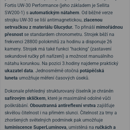
Fortis UW-30 Performance (jeho základem je Sellita
SW200-1) s
automatickým nátahem
. Od běžné verze
strojku UW-30 se liší antimagnetickou,
zlacenou
setrvačkou z materiálu Glucydur.
To přináší
mimořádnou
přesnost
se standardem chronometru. Strojek běží na
frekvenci 28800 polokmitů za hodinu a disponuje 26
kameny. Strojek má také funkci "hacking" (zastavení
sekundové ručky při nařízení) a možnost manuálního
nátahu korunkou. Na pozici 3.hodiny najdeme praktický
ukazatel data
. Jednosměrně otočná
potápěčská
luneta
umožňuje měření časových úseků.
Dokonale přehledný strukturovaný číselník je chráněn
safírovým sklíčkem
, které je maximálně odolné vůči
poškrábání.
Oboustranná antireflexní vrstva
zajišťuje
skvělou čitelnost i na přímém slunci. Čitelnost za tmy a
zhoršených světelných podmínek pak umožňuje
luminiscence SuperLuminova
, umístěná na
ručkách a