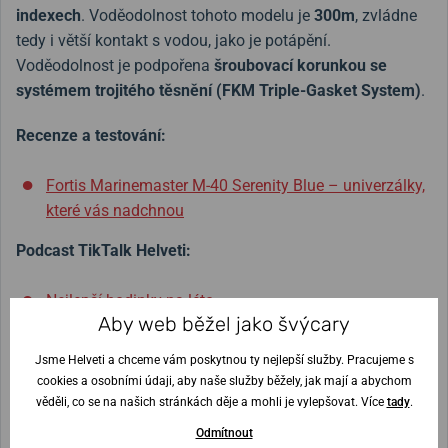
indexech
. Voděodolnost tohoto modelu je
300m
, zvládne
tedy i větší kontakt s vodou, jako je potápění.
Voděodolnost je podpořena
šroubovací korunkou se
systémem trojitého těsnění (FKM Triple-Gasket System)
.
Recenze a testování:
Fortis Marinemaster M-40 Serenity Blue – univerzálky,
které vás nadchnou
Podcast TikTalk Helveti:
Nejlepší hodinky na léto
Aby web běžel jako švýcary
Jsme Helveti a chceme vám poskytnou ty nejlepší služby. Pracujeme s
Šířka řemínku
21 mm
cookies a osobními údaji, aby naše služby běžely, jak mají a abychom
věděli, co se na našich stránkách děje a mohli je vylepšovat. Více
tady
.
Výška pouzdra
Průměr pouzdra
Odmítnout
12 mm
40 mm