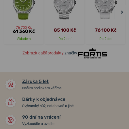
76 700 Kč
85 100 Kč
76 100 Kč
61 360 Kč
Skladem
Do 2 dní
Do 2 dní
Zobrazit další produkty
značky
Záruka 5 let
Našim hodinkám věříme
Dárky k objednávce
Švýcarský nůž, natahovač a jiné
90 dní na vrácení
Vyzkoušíte a uvidíte