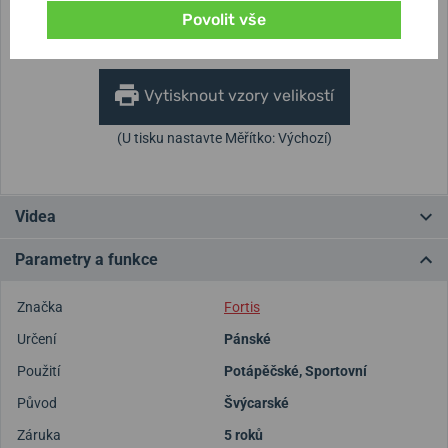
Povolit vše
Nejste si jisti velikostí?
Vytisknout vzory velikostí
(U tisku nastavte Měřítko: Výchozí)
Videa
Parametry a funkce
Značka
Fortis
Určení
Pánské
Použití
Potápěčské
,
Sportovní
Původ
Švýcarské
Záruka
5 roků