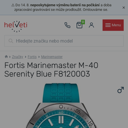
⚠️ Do 14. 8.
neposkytujeme výměnu baterií na počkání
a doba
zpracování gravírování se může prodloužit. Omlouváme se.
0
Menu
Značky
Fortis
Marinemaster
Fortis Marinemaster M-40
Serenity Blue F8120003