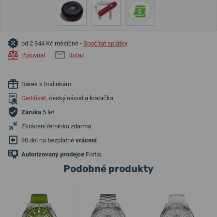
od 2 344 Kč měsíčně •
Spočítat splátky
Porovnat
Dotaz
Dárek k hodinkám
Certifikát
, český návod a krabička
Záruka
5 let
Zkrácení řemínku zdarma
90 dní na bezplatné
vrácení
Autorizovaný prodejce
Fortis
Podobné produkty