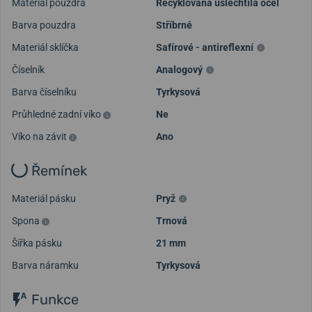
Materiál pouzdra
Recyklovaná ušlechtilá ocel
Barva pouzdra
Stříbrné
Materiál sklíčka
Safírové - antireflexní
Číselník
Analogový
Barva číselníku
Tyrkysová
Průhledné zadní víko
Ne
Víko na závit
Ano
Řemínek
Materiál pásku
Pryž
Spona
Trnová
Šířka pásku
21 mm
Barva náramku
Tyrkysová
Funkce