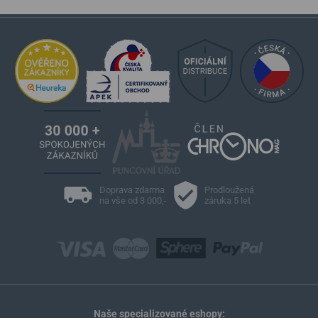
des-Filles 32, 1228 Plan-les-Ouates, Ženeva, Švýcarsko /
info@frederique
‑
constant.com
Populární modelové řady Frederique
Constant
Classics
Highlife
Slimline
Vintage Rally
Runabout
Ladies Automatic
Manufacture
Doprava zdarma
Prodloužená
na vše od 3 000,-
záruka 5 let
Naše specializované eshopy: