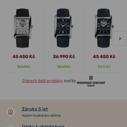
45 450 Kč
26 990 Kč
45 450 Kč
Skladem
Skladem
Do 2 dní
Zobrazit další produkty
značky
Záruka 5 let
Našim hodinkám věříme
Dárky k objednávce