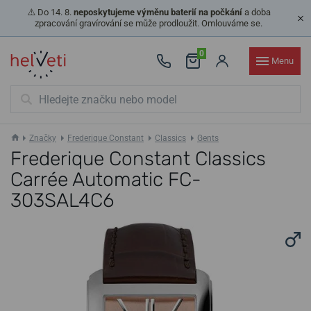
⚠️ Do 14. 8.
neposkytujeme výměnu baterií na počkání
a doba
zpracování gravírování se může prodloužit. Omlouváme se.
0
Menu
Značky
Frederique Constant
Classics
Gents
Frederique Constant Classics
Carrée Automatic FC-
303SAL4C6