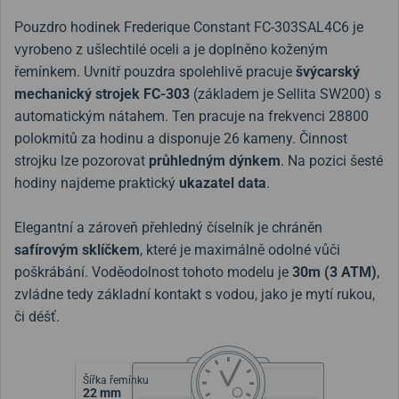
Pouzdro hodinek Frederique Constant FC-303SAL4C6 je
vyrobeno z ušlechtilé oceli a je doplněno koženým
řemínkem. Uvnitř pouzdra spolehlivě pracuje
švýcarský
mechanický strojek FC-303
(základem je Sellita SW200) s
automatickým nátahem. Ten pracuje na frekvenci 28800
polokmitů za hodinu a disponuje 26 kameny. Činnost
strojku lze pozorovat
průhledným dýnkem
. Na pozici šesté
hodiny najdeme praktický
ukazatel data
.
Elegantní a zároveň přehledný číselník je chráněn
safírovým sklíčkem
, které je maximálně odolné vůči
poškrábání. Voděodolnost tohoto modelu je
30m (3 ATM)
,
zvládne tedy základní kontakt s vodou, jako je mytí rukou,
či déšť.
Šířka řemínku
22 mm