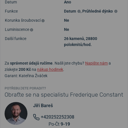
Datum
Ano
Funkce
Datum
,
Průhledné dýnko
Korunka šroubovací
Ne
Luminiscence
Ne
Další funkce
26 kamenů, 28800
polokmitů/hod.
Za
správnost údajů ručíme
. Našli jste chybu?
Napište nám
a
získejte
200 Kč
na
nákup hodinek
.
Garant: Kateřina Žváček
POTŘEBUJETE PORADIT?
Obraťte se na specialistu Frederique Constant
Jiří Bareš
+420252252308
Po-Čt
9-19