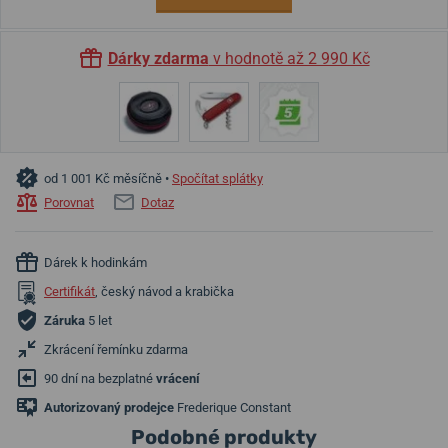
Dárky zdarma
v hodnotě až 2 990 Kč
od 1 001 Kč měsíčně •
Spočítat splátky
Porovnat
Dotaz
Dárek k hodinkám
Certifikát
, český návod a krabička
Záruka
5 let
Zkrácení řemínku zdarma
90 dní na bezplatné
vrácení
Autorizovaný prodejce
Frederique Constant
Podobné produkty