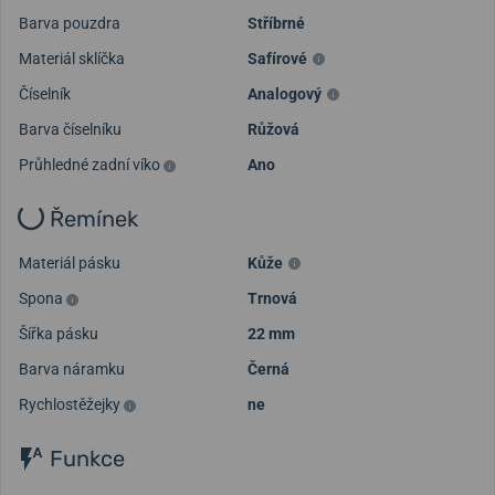
Barva pouzdra
Stříbrné
Materiál sklíčka
Safírové
Číselník
Analogový
Barva číselníku
Růžová
Průhledné zadní víko
Ano
Řemínek
Materiál pásku
Kůže
Spona
Trnová
Šířka pásku
22 mm
Barva náramku
Černá
Rychlostěžejky
ne
Funkce