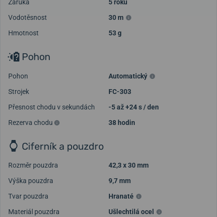
Záruka
5 roků
Vodotěsnost
30 m
Hmotnost
53 g
Pohon
Pohon
Automatický
Strojek
FC-303
Přesnost chodu v sekundách
-5 až +24 s / den
Rezerva chodu
38 hodin
Ciferník a pouzdro
Rozměr pouzdra
42,3 x 30 mm
Výška pouzdra
9,7 mm
Tvar pouzdra
Hranaté
Materiál pouzdra
Ušlechtilá ocel