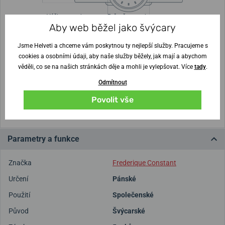
Výška pouzdra
Průměr pouzdra
9,7 mm
42,3 x 30 mm
Aby web běžel jako švýcary
Jsme Helveti a chceme vám poskytnou ty nejlepší služby. Pracujeme s
Nejste si jisti velikostí?
cookies a osobními údaji, aby naše služby běžely, jak mají a abychom
věděli, co se na našich stránkách děje a mohli je vylepšovat. Více
tady
.
Vytisknout vzory velikostí
Odmítnout
Povolit vše
(U tisku nastavte Měřítko: Výchozí)
Parametry a funkce
Značka
Frederique Constant
Určení
Pánské
Použití
Společenské
Původ
Švýcarské