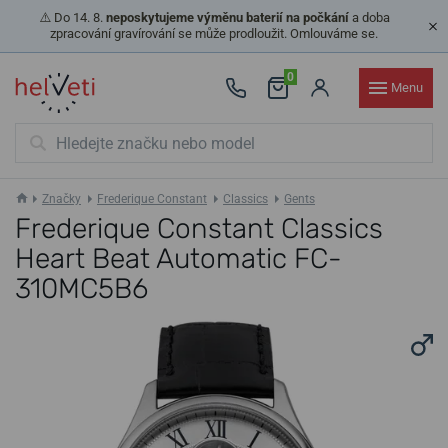
⚠️ Do 14. 8.
neposkytujeme výměnu baterií na počkání
a doba
zpracování gravírování se může prodloužit. Omlouváme se.
0
Menu
Značky
Frederique Constant
Classics
Gents
Frederique Constant Classics
Heart Beat Automatic FC-
310MC5B6