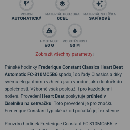
POHON
MATERIÁL POUZDRA
MATERIÁL SKLÍČKA
AUTOMATICKÝ
OCEL
SAFÍROVÉ
HMOTNOST
VODOTĚSNOST
60 G
50 M
Zobrazit všechny parametry
↓
Pánské hodinky
Frederique Constant Classics Heart Beat
Automatic FC-310MC5B6
spadají do řady Classics a díky
svému elegantnímu vzhledu jsou vhodné jako doplněk do
společnosti. Výborně však poslouží i pro každodenní
nošení. Provedení
Heart Beat
poskytuje
průhled v
číselníku na setrvačku
. Toto provedení je pro značku
Frederique Constant typické už od počátků její existence.
Pouzdro hodinek Frederique Constant FC-310MC5B6 je