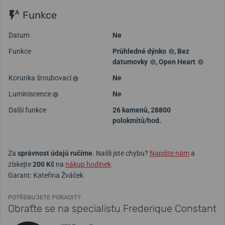
Funkce
Datum
Ne
Funkce
Průhledné dýnko
,
Bez
datumovky
,
Open Heart
Korunka šroubovací
Ne
Luminiscence
Ne
Další funkce
26 kamenů, 28800
polokmitů/hod.
Za
správnost údajů ručíme
. Našli jste chybu?
Napište nám
a
získejte
200 Kč
na
nákup hodinek
.
Garant: Kateřina Žváček
POTŘEBUJETE PORADIT?
Obraťte se na specialistu Frederique Constant