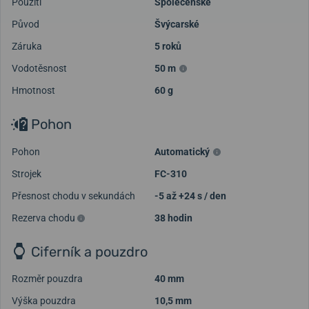
Použití
Společenské
Původ
Švýcarské
Záruka
5 roků
Vodotěsnost
50 m
Hmotnost
60 g
Pohon
Pohon
Automatický
Strojek
FC-310
Přesnost chodu v sekundách
-5 až +24 s / den
Rezerva chodu
38 hodin
Ciferník a pouzdro
Rozměr pouzdra
40 mm
Výška pouzdra
10,5 mm