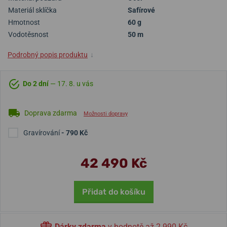
Materiál sklíčka
Safírové
Hmotnost
60 g
Vodotěsnost
50 m
Podrobný popis produktu
↓
Do 2 dní
— 17. 8. u vás
Doprava zdarma
Možnosti dopravy
Gravírování
- 790 Kč
42 490 Kč
Přidat do košíku
Dárky zdarma
v hodnotě až 2 990 Kč