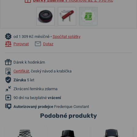
od 1 309 Kč měsíčně •
Spočítat splátky
Porovnat
Dotaz
Dárek k hodinkám
Certifikát
, český návod a krabička
Záruka
5 let
Zkrácení řemínku zdarma
90 dní na bezplatné
vrácení
Autorizovaný prodejce
Frederique Constant
Podobné produkty