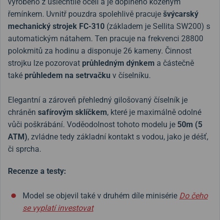
vyrobeno z ušlechtilé oceli a je doplněno koženým
řemínkem. Uvnitř pouzdra spolehlivě pracuje
švýcarský
mechanický strojek FC-310
(základem je Sellita SW200) s
automatickým nátahem. Ten pracuje na frekvenci 28800
polokmitů za hodinu a disponuje 26 kameny. Činnost
strojku lze pozorovat
průhledným dýnkem
a částečně
také
průhledem na setrvačku
v číselníku.
Elegantní a zároveň přehledný gilošovaný číselník je
chráněn
safírovým sklíčkem
, které je maximálně odolné
vůči poškrábání. Voděodolnost tohoto modelu je
50m (5
ATM)
, zvládne tedy základní kontakt s vodou, jako je déšť,
či sprcha.
Recenze a testy:
Model se objevil také v druhém díle minisérie
Do čeho
se vyplatí investovat