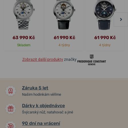
63 990 Kč
61 990 Kč
61 990 Kč
Skladem
4 týdny
4 týdny
Zobrazit další produkty
značky
Záruka 5 let
Našim hodinkám věříme
Dárky k objednávce
Švýcarský nůž, natahovač a jiné
90 dní na vrácení