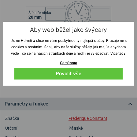
Šířka řemínku
20 mm
Aby web běžel jako švýcary
Výška pouzdra
Průměr pouzdra
10,5 mm
40 mm
Jsme Helveti a chceme vám poskytnou ty nejlepší služby. Pracujeme s
cookies a osobními údaji, aby naše služby běžely, jak mají a abychom
Nejste si jisti velikostí?
věděli, co se na našich stránkách děje a mohli je vylepšovat. Více
tady
.
Odmítnout
Vytisknout vzory velikostí
Povolit vše
(U tisku nastavte Měřítko: Výchozí)
Parametry a funkce
Značka
Frederique Constant
Určení
Pánské