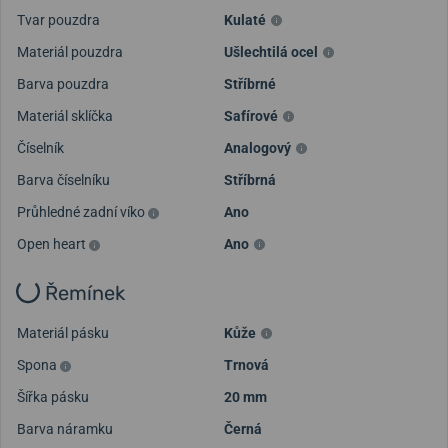
Tvar pouzdra
Kulaté
Materiál pouzdra
Ušlechtilá ocel
Barva pouzdra
Stříbrné
Materiál sklíčka
Safírové
Číselník
Analogový
Barva číselníku
Stříbrná
Průhledné zadní víko
Ano
Open heart
Ano
Řemínek
Materiál pásku
Kůže
Spona
Trnová
Šířka pásku
20 mm
Barva náramku
Černá