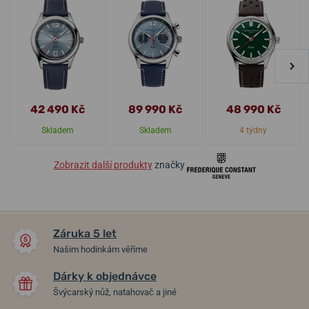
42 490 Kč
89 990 Kč
48 990 Kč
Skladem
Skladem
4 týdny
Zobrazit další produkty
značky
Záruka 5 let
Našim hodinkám věříme
Dárky k objednávce
Švýcarský nůž, natahovač a jiné