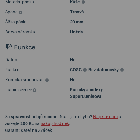
Materiál pásku
Kůže
Spona
Trnová
Šířka pásku
20 mm
Barva náramku
Hnědá
Funkce
Datum
Ne
Funkce
COSC
,
Bez datumovky
Korunka šroubovací
Ne
Luminiscence
Ručičky a indexy
SuperLuminova
Za
správnost údajů ručíme
. Našli jste chybu?
Napište nám
a
získejte
200 Kč
na
nákup hodinek
.
Garant: Kateřina Žváček