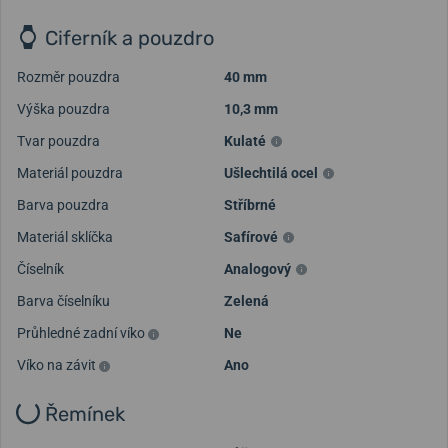
Ciferník a pouzdro
Rozměr pouzdra
40 mm
Výška pouzdra
10,3 mm
Tvar pouzdra
Kulaté
Materiál pouzdra
Ušlechtilá ocel
Barva pouzdra
Stříbrné
Materiál sklíčka
Safírové
Číselník
Analogový
Barva číselníku
Zelená
Průhledné zadní víko
Ne
Víko na závit
Ano
Řemínek