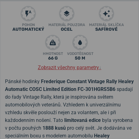
POHON
MATERIÁL POUZDRA
MATERIÁL SKLÍČKA
AUTOMATICKÝ
OCEL
SAFÍROVÉ
HMOTNOST
VODOTĚSNOST
66 G
50 M
Zobrazit všechny parametry
↓
Pánské hodinky
Frederique Constant Vintage Rally Healey
Automatic COSC Limited Edition FC-301HGRS5B6
spadají
do řady Vintage Rally, která je inspirována světem
automobilových veteránů. Vzhledem k univerzálnímu
vzhledu skvěle poslouží nejen za volantem, ale i při
každodenním nošení. Tato
limitovaná edice
byla vyrobena
v počtu pouhých
1888 kusů
pro celý svět. Je dodávána ve
speciálním boxu s modelem automobilu
Healey