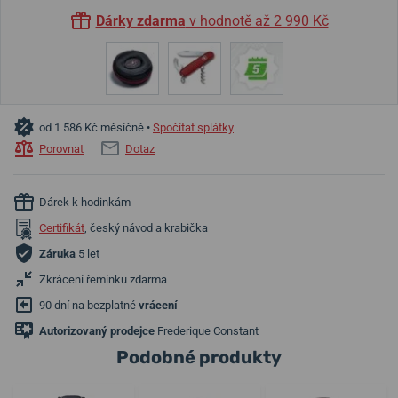
Dárky zdarma
v hodnotě až 2 990 Kč
od 1 586 Kč měsíčně •
Spočítat splátky
Porovnat
Dotaz
Dárek k hodinkám
Certifikát
, český návod a krabička
Záruka
5 let
Zkrácení řemínku zdarma
90 dní na bezplatné
vrácení
Autorizovaný prodejce
Frederique Constant
Podobné produkty