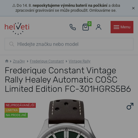
⚠️ Do 14. 8.
neposkytujeme výměnu baterií na počkání
a doba
zpracování gravírování se může prodloužit. Omlouváme se.
0
Menu
Značky
Frederique Constant
Vintage Rally
Frederique Constant Vintage
Rally Healey Automatic COSC
Limited Edition FC-301HGRS5B6
NEJPRODÁVANĚJŠÍ
LIMITKA
NA PRODEJNĚ