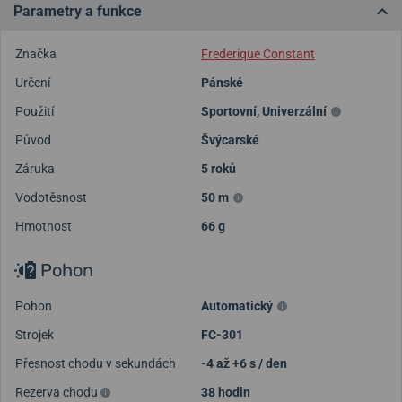
Parametry a funkce
Značka
Frederique Constant
Určení
Pánské
Použití
Sportovní
,
Univerzální
Původ
Švýcarské
Záruka
5 roků
Vodotěsnost
50 m
Hmotnost
66 g
Pohon
Pohon
Automatický
Strojek
FC-301
Přesnost chodu v sekundách
-4 až +6 s / den
Rezerva chodu
38 hodin