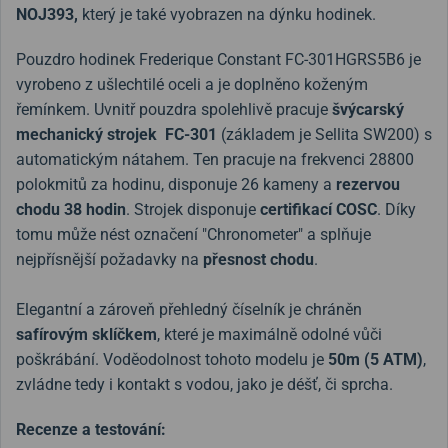
NOJ393,
který je také vyobrazen na dýnku hodinek.
Pouzdro hodinek Frederique Constant FC-301HGRS5B6 je
vyrobeno z ušlechtilé oceli a je doplněno koženým
řemínkem. Uvnitř pouzdra spolehlivě pracuje
švýcarský
mechanický strojek
FC-301
(základem je Sellita SW200) s
automatickým nátahem. Ten pracuje na frekvenci 28800
polokmitů za hodinu, disponuje 26 kameny a
rezervou
chodu 38 hodin
. Strojek disponuje
certifikací COSC
. Díky
tomu může nést označení "Chronometer" a splňuje
nejpřísnější požadavky na
přesnost chodu
.
Elegantní a zároveň přehledný číselník je chráněn
safírovým sklíčkem
, které je maximálně odolné vůči
poškrábání. Voděodolnost tohoto modelu je
50m (5 ATM)
,
zvládne tedy i kontakt s vodou, jako je déšť, či sprcha.
Recenze a testování: