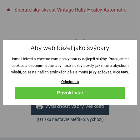
Sběratelský skvost Vintage Rally Healey Automatic
Aby web běžel jako švýcary
Šířka řemínku
20 mm
Jsme Helveti a chceme vám poskytnou ty nejlepší služby. Pracujeme s
cookies a osobními údaji, aby naše služby běžely, jak mají a abychom
Výška pouzdra
Průměr pouzdra
10,3 mm
40 mm
věděli, co se na našich stránkách děje a mohli je vylepšovat. Více
tady
.
Odmítnout
Nejste si jisti velikostí?
Povolit vše
Vytisknout vzory velikostí
(U tisku nastavte Měřítko: Výchozí)