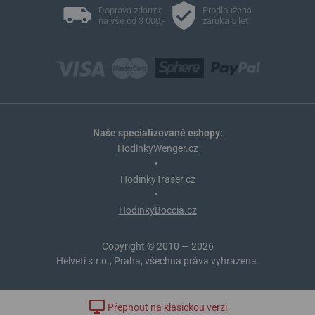
Doprava zdarma
Prodloužená
na vše od 3 000,-
záruka 5 let
Naše specializované eshopy:
HodinkyWenger.cz
•
HodinkyTraser.cz
•
HodinkyBoccia.cz
Copyright © 2010 — 2026
Helveti s.r.o., Praha, všechna práva vyhrazena.
Přepnout na klasickou verzi