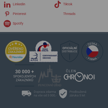
Linkedin
Tiktok
Pinterest
Threads
Spotify
Doprava zdarma
Prodloužená
na vše od 3 000,-
záruka 5 let