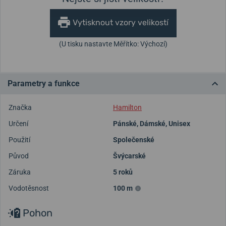
Vytisknout vzory velikostí
(U tisku nastavte Měřítko: Výchozí)
Parametry a funkce
Značka
Hamilton
Určení
Pánské
,
Dámské
,
Unisex
Použití
Společenské
Původ
Švýcarské
Záruka
5 roků
Vodotěsnost
100 m
Pohon