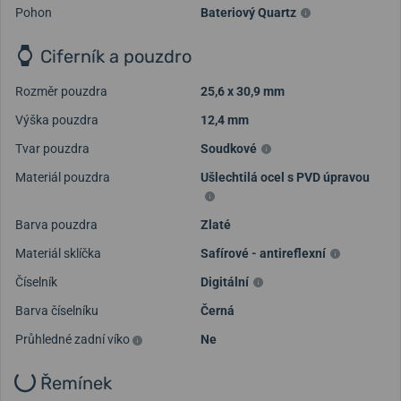
Pohon
Bateriový Quartz
Ciferník a pouzdro
Rozměr pouzdra
25,6 x 30,9 mm
Výška pouzdra
12,4 mm
Tvar pouzdra
Soudkové
Materiál pouzdra
Ušlechtilá ocel s PVD úpravou
Barva pouzdra
Zlaté
Materiál sklíčka
Safírové - antireflexní
Číselník
Digitální
Barva číselníku
Černá
Průhledné zadní víko
Ne
Řemínek