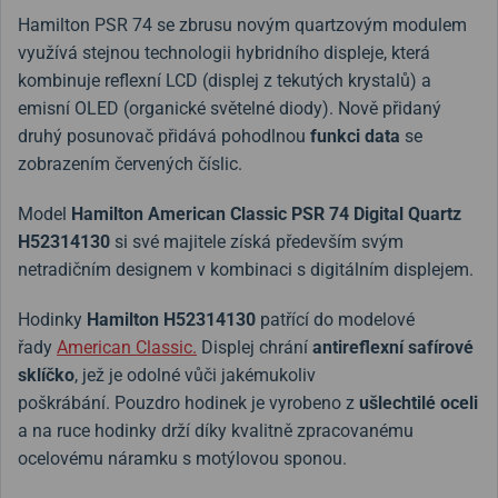
Hamilton PSR 74 se zbrusu novým quartzovým modulem
využívá stejnou technologii hybridního displeje, která
kombinuje reflexní LCD (displej z tekutých krystalů) a
emisní OLED (organické světelné diody). Nově přidaný
druhý posunovač přidává pohodlnou
funkci data
se
zobrazením červených číslic.
Model
Hamilton American Classic PSR 74 Digital Quartz
H52314130
si své majitele získá především svým
netradičním designem v kombinaci s digitálním displejem.
Hodinky
Hamilton H52314130
patřící
do modelové
řady
American Classic.
Displej chrání
antireflexní
safírové
sklíčko
, jež je odolné vůči jakémukoliv
poškrábání. Pouzdro hodinek je vyrobeno z
ušlechtilé oceli
a na ruce hodinky drží díky kvalitně zpracovanému
ocelovému náramku s motýlovou sponou.