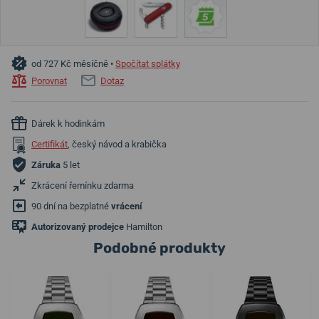
od 727 Kč měsíčně •
Spočítat splátky
Porovnat
Dotaz
Dárek k hodinkám
Certifikát
, český návod a krabička
Záruka
5 let
Zkrácení řemínku zdarma
90 dní na bezplatné
vrácení
Autorizovaný prodejce
Hamilton
Podobné produkty