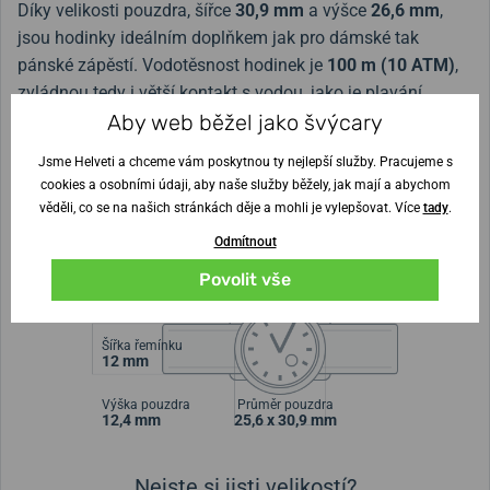
Díky velikosti pouzdra, šířce
30,9 mm
a výšce
26,6 mm
,
jsou hodinky ideálním doplňkem jak pro dámské tak
pánské zápěstí. Vodotěsnost hodinek je
100 m (10 ATM)
,
zvládnou tedy i větší kontakt s vodou, jako je plavání.
Aby web běžel jako švýcary
Originální ocelový náramek na tento model nese označení
Jsme Helveti a chceme vám poskytnou ty nejlepší služby. Pracujeme s
H6050000301.
cookies a osobními údaji, aby naše služby běžely, jak mají a abychom
věděli, co se na našich stránkách děje a mohli je vylepšovat. Více
tady
.
Recenze a testy:
Odmítnout
Tvary hodinek a hodinkových pouzder
Povolit vše
Šířka řemínku
12 mm
Výška pouzdra
Průměr pouzdra
12,4 mm
25,6 x 30,9 mm
Nejste si jisti velikostí?