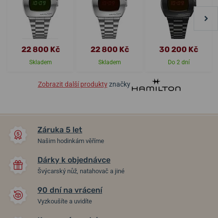
22 800 Kč
22 800 Kč
30 200 Kč
Skladem
Skladem
Do 2 dní
Zobrazit další produkty
značky
Záruka 5 let
Našim hodinkám věříme
Dárky k objednávce
Švýcarský nůž, natahovač a jiné
90 dní na vrácení
Vyzkoušíte a uvidíte