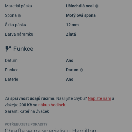
Materiál pásku
Ušlechtilá ocel
Spona
Motýlová spona
Šířka pásku
12 mm
Barva náramku
Zlatá
Funkce
Datum
Ano
Funkce
Datum
Baterie
Ano
Za
správnost údajů ručíme
. Našli jste chybu?
Napište nám
a
získejte
200 Kč
na
nákup hodinek
.
Garant: Kateřina Žváček
POTŘEBUJETE PORADIT?
Obraťte se na specialistu Hamilton