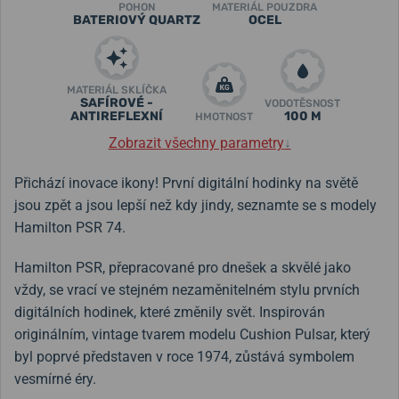
POHON
MATERIÁL POUZDRA
BATERIOVÝ QUARTZ
OCEL
MATERIÁL SKLÍČKA
SAFÍROVÉ -
VODOTĚSNOST
ANTIREFLEXNÍ
100 M
HMOTNOST
Zobrazit všechny parametry
↓
Přichází inovace ikony! První digitální hodinky na světě
jsou zpět a jsou lepší než kdy jindy, seznamte se s modely
Hamilton PSR 74.
Hamilton PSR, přepracované pro dnešek a skvělé jako
vždy, se vrací ve stejném nezaměnitelném stylu prvních
digitálních hodinek, které změnily svět. Inspirován
originálním, vintage tvarem modelu Cushion Pulsar, který
byl poprvé představen v roce 1974, zůstává symbolem
vesmírné éry.