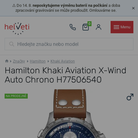
⚠️ Do 14. 8.
neposkytujeme výměnu baterií na počkání
a doba
zpracování gravírování se může prodloužit. Omlouváme se.
0
Menu
Značky
Hamilton
Khaki Aviation
Hamilton Khaki Aviation X-Wind
Auto Chrono H77506540
NA PRODEJNĚ