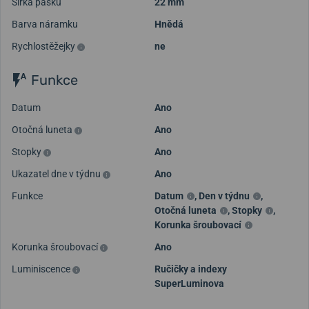
Šířka pásku
22 mm
Barva náramku
Hnědá
Rychlostěžejky
ne
Funkce
Datum
Ano
Otočná luneta
Ano
Stopky
Ano
Ukazatel dne v týdnu
Ano
Funkce
Datum
,
Den v týdnu
,
Otočná luneta
,
Stopky
,
Korunka šroubovací
Korunka šroubovací
Ano
Luminiscence
Ručičky a indexy
SuperLuminova