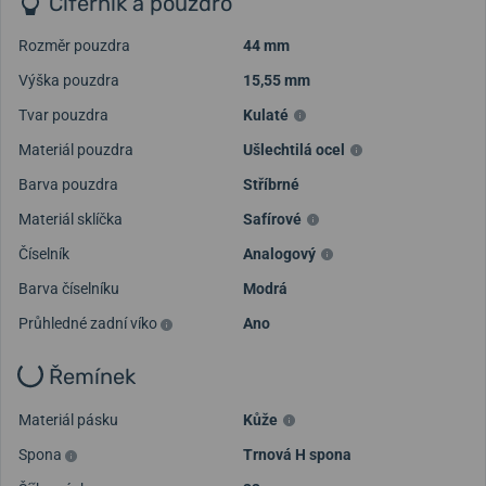
Ciferník a pouzdro
Rozměr pouzdra
44 mm
Výška pouzdra
15,55 mm
Tvar pouzdra
Kulaté
Materiál pouzdra
Ušlechtilá ocel
Barva pouzdra
Stříbrné
Materiál sklíčka
Safírové
Číselník
Analogový
Barva číselníku
Modrá
Průhledné zadní víko
Ano
Řemínek
Materiál pásku
Kůže
Spona
Trnová H spona