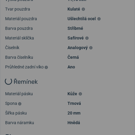
Tvar pouzdra
Kulaté
Materiál pouzdra
Ušlechtilá ocel
Barva pouzdra
Stříbrné
Materiál sklíčka
Safírové
Číselník
Analogový
Barva číselníku
Černá
Průhledné zadní víko
Ano
Řemínek
Materiál pásku
Kůže
Spona
Trnová
Šířka pásku
20 mm
Barva náramku
Hnědá