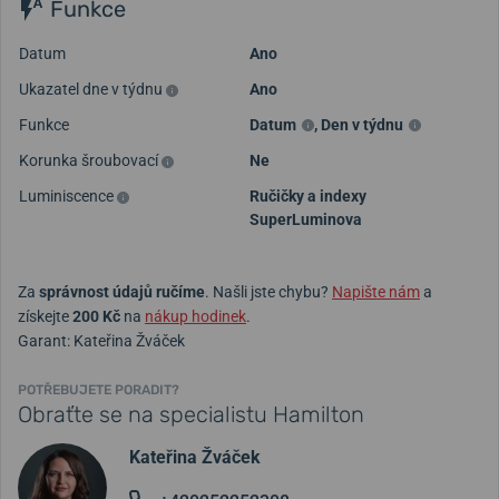
Funkce
Datum
Ano
Ukazatel dne v týdnu
Ano
Funkce
Datum
,
Den v týdnu
Korunka šroubovací
Ne
Luminiscence
Ručičky a indexy
SuperLuminova
Za
správnost údajů ručíme
. Našli jste chybu?
Napište nám
a
získejte
200 Kč
na
nákup hodinek
.
Garant: Kateřina Žváček
POTŘEBUJETE PORADIT?
Obraťte se na specialistu Hamilton
Kateřina Žváček