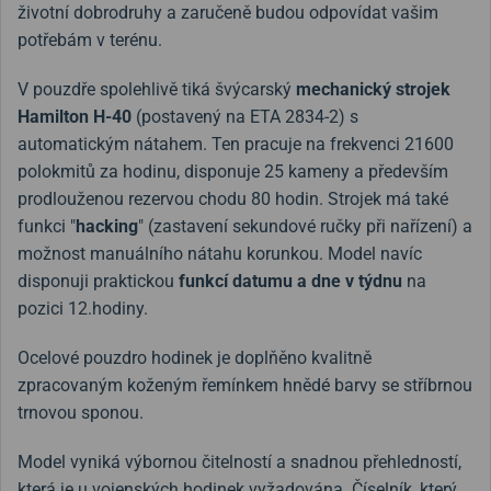
životní dobrodruhy a zaručeně budou odpovídat vašim
potřebám v terénu.
V pouzdře spolehlivě tiká švýcarský
mechanický strojek
Hamilton H-40
(postavený na ETA 2834-2) s
automatickým nátahem. Ten pracuje na frekvenci 21600
polokmitů za hodinu, disponuje 25 kameny a především
prodlouženou rezervou chodu 80 hodin. Strojek má také
funkci "
hacking
" (zastavení sekundové ručky při nařízení) a
možnost manuálního nátahu korunkou. Model navíc
disponuji praktickou
funkcí datumu a dne v týdnu
na
pozici 12.hodiny.
Ocelové pouzdro hodinek je doplňěno kvalitně
zpracovaným koženým řemínkem hnědé barvy se stříbrnou
trnovou sponou.
Model vyniká výbornou čitelností a snadnou přehledností,
která je u vojenských hodinek vyžadována. Číselník, který