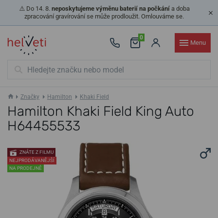
⚠️ Do 14. 8.
neposkytujeme výměnu baterií na počkání
a doba
zpracování gravírování se může prodloužit. Omlouváme se.
0
Menu
Značky
Hamilton
Khaki Field
Hamilton Khaki Field King Auto
H64455533
ZNÁTE Z FILMU
NEJPRODÁVANĚJŠÍ
NA PRODEJNĚ