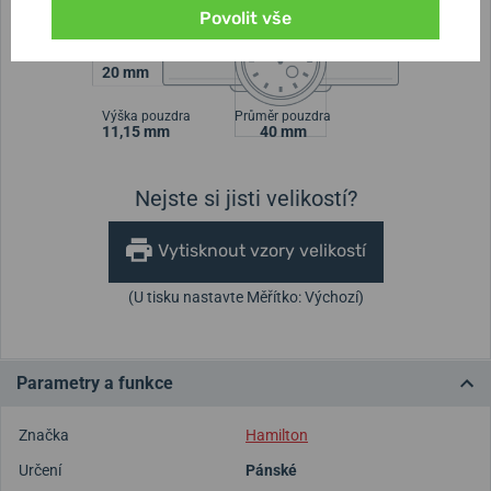
Povolit vše
Šířka řemínku
20 mm
Výška pouzdra
Průměr pouzdra
11,15 mm
40 mm
Nejste si jisti velikostí?
Vytisknout vzory velikostí
(U tisku nastavte Měřítko: Výchozí)
Parametry a funkce
Značka
Hamilton
Určení
Pánské