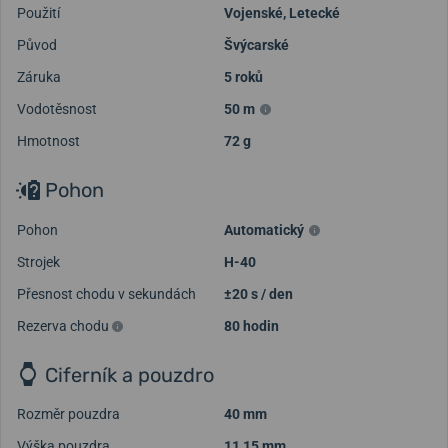
Použití
Vojenské
,
Letecké
Původ
Švýcarské
Záruka
5 roků
Vodotěsnost
50 m
Hmotnost
72 g
Pohon
Pohon
Automatický
Strojek
H-40
Přesnost chodu v sekundách
±20 s / den
Rezerva chodu
80 hodin
Ciferník a pouzdro
Rozměr pouzdra
40 mm
Výška pouzdra
11,15 mm