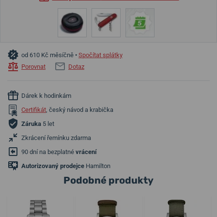
od 610 Kč měsíčně •
Spočítat splátky
Porovnat
Dotaz
Dárek k hodinkám
Certifikát
, český návod a krabička
Záruka
5 let
Zkrácení řemínku zdarma
90 dní na bezplatné
vrácení
Autorizovaný prodejce
Hamilton
Podobné produkty