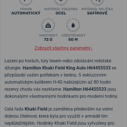
POHON
MATERIÁL POUZDRA
MATERIÁL SKLÍČKA
AUTOMATICKÝ
OCEL
SAFÍROVÉ
HMOTNOST
VODOTĚSNOST
72 G
50 M
Zobrazit všechny parametry
↓
Lezení po horách, túry lesem nebo zdolávání městské
džungle:
Hamilton Khaki Field King Auto H64455533
se
přizpůsobí vašim potřebám v terénu. S exkluzivním
automatickým kalibrem H-40 nabízejícím až 80 hodin
rezervy chodu vás nezklame.
Hamilton
H64455533
jsou
dokonalými všestrannými hodinkami pro moderní hrdiny.
Celá řada
Khaki Field
je zaměřena především na velmi
dobrou čitelnost, která byla pro využití v armádě tím
nejdůležitějším. Hodinky Khaki Field jsou vytvořeny pro