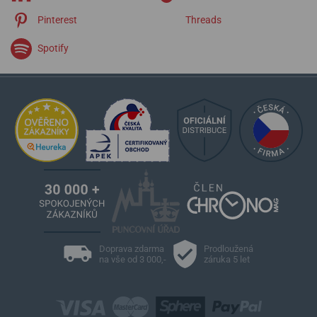
Pinterest
Threads
Spotify
Doprava zdarma
Prodloužená
na vše od 3 000,-
záruka 5 let