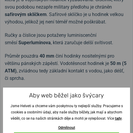
svou podobou nezapře military předlohu je chráněn
safírovým sklíčkem
. Safírové sklíčko je u hodinek velkou
výhodou, jelikož jej není téměř možné poškrábat.
Ručky a číslice jsou potaženy luminiscenční
směsí
Superluminova
, která zaručuje delší svítivost.
Průměr pouzdra
40 mm
činí hodinky nositelnými pro
většinu pánských zápěstí. Vodotěsnost hodinek je
50 m (5
ATM)
, zvládnou tedy základní kontakt s vodou, jako déšť,
či sprcha.
Originální kožený řemínek na tento model má označení
Aby web běžel jako švýcary
H6007041041
.
Jsme Helveti a chceme vám poskytnou ty nejlepší služby. Pracujeme s
Malou zajímavostí může být, že hodinky můžete spatřit na
cookies a osobními údaji, aby naše služby běžely, jak mají a abychom
věděli, co se na našich stránkách děje a mohli je vylepšovat. Více
tady
.
zápěstí
Dr. House
ve stejnomenném seriálu a to konkrétně
v 8. sérii (2012).
Odmítnout