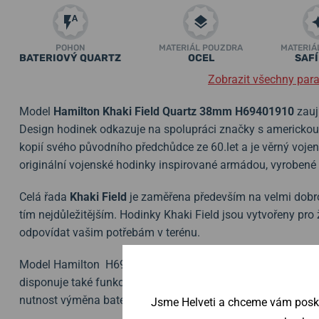
POHON
MATERIÁL POUZDRA
MATERIÁ
BATERIOVÝ QUARTZ
OCEL
SAF
Zobrazit všechny par
Model
Hamilton Khaki Field Quartz 38mm H69401910
zauj
Design hodinek odkazuje na spolupráci značky s americkou
kopií svého původního předchůdce ze 60.let a je věrný voje
originální vojenské hodinky inspirované armádou, vyrobené t
Celá řada
Khaki Field
je zaměřena především na velmi dobrou
tím nejdůležitějším. Hodinky Khaki Field jsou vytvořeny pr
odpovídat vašim potřebám v terénu.
Model Hamilton H69401910 je poháněn bateriovým švýcars
disponuje také funkcí EOL (End Of Life - indikace slabé bate
nutnost výměna baterie.
Jsme Helveti a chceme vám poskyt