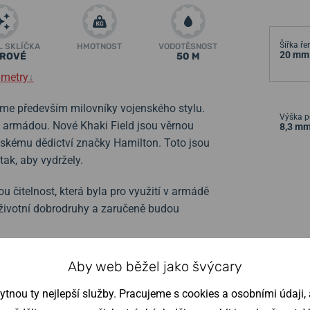
Šířka ř
L SKLÍČKA
HMOTNOST
VODOTĚSNOST
20 mm
ÍROVÉ
50 M
ametry
↓
me především milovníky vojenského stylu.
Výška p
 armádou. Nové Khaki Field jsou věrnou
8,3 m
nskému dědictví značky Hamilton. Toto jsou
ak, aby vydržely.
 čitelnost, která byla pro využití v armádě
o životní dobrodruhy a zaručeně budou
kým strojkem ETA F06.105. Strojek
Aby web běžel jako švýcary
rie), které uživatele hodinek upozorní na
nou ty nejlepší služby. Pracujeme s cookies a osobními údaji, a