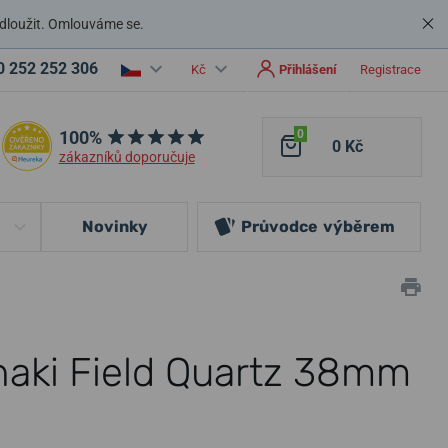
dloužit. Omlouváme se.
0 252 252 306
Kč
Přihlášení
Registrace
100%
0
0 Kč
zákazníků doporučuje
Novinky
Průvodce
výběrem
haki Field Quartz 38mm