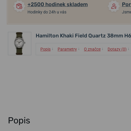
+2500 hodinek skladem
Por
Hodinky do 24h u vás
Jsme
Hamilton Khaki Field Quartz 38mm H
↓
↓
↓
↓
Popis
Parametry
O značce
Dotazy (0)
Popis