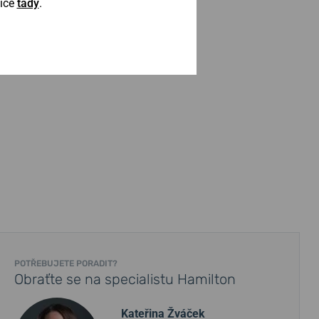
Více
tady
.
POTŘEBUJETE PORADIT?
Obraťte se na specialistu Hamilton
Kateřina Žváček