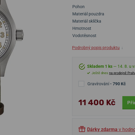
Pohon
Materiál pouzdra
Materiál sklíčka
Hmotnost
Vodotěsnost
Podrobný popis produktu
↓
Skladem 1 ks
— 14. 8. u 
Ještě dnes
na prodejně Prah
Gravírování
- 790 Kč
11 400 Kč
Při
Dárky zdarma
v hodno