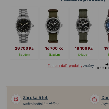
28 700 Kč
16 700 Kč
18 100 Kč
19
Skladem
Skladem
Skladem
Zobrazit další produkty
značky
Záruka 5 let
Dár
Našim hodinkám věříme
Švýc