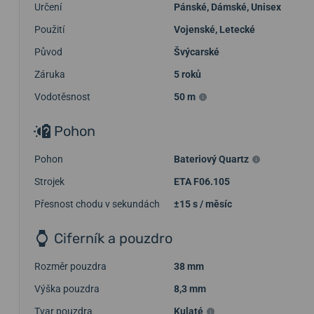
Určení
Pánské
,
Dámské
,
Unisex
Použití
Vojenské
,
Letecké
Původ
Švýcarské
Záruka
5 roků
Vodotěsnost
50 m
Pohon
Pohon
Bateriový Quartz
Strojek
ETA F06.105
Přesnost chodu v sekundách
±15 s / měsíc
Ciferník a pouzdro
Rozměr pouzdra
38 mm
Výška pouzdra
8,3 mm
Tvar pouzdra
Kulaté