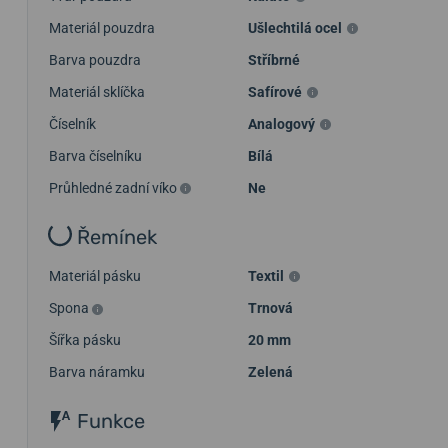
Materiál pouzdra
Ušlechtilá ocel
Barva pouzdra
Stříbrné
Materiál sklíčka
Safírové
Číselník
Analogový
Barva číselníku
Bílá
Průhledné zadní víko
Ne
Řemínek
Materiál pásku
Textil
Spona
Trnová
Šířka pásku
20 mm
Barva náramku
Zelená
Funkce