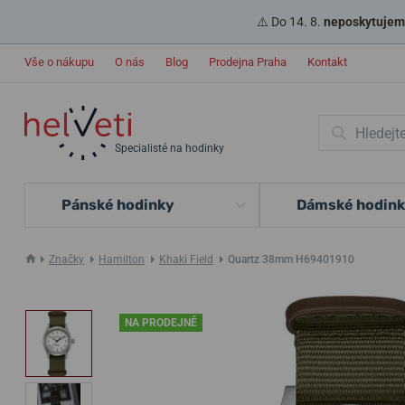
⚠️ Do 14. 8.
neposkytujeme
Vše o nákupu
O nás
Blog
Prodejna Praha
Kontakt
Specialisté na hodinky
Pánské hodinky
Dámské hodin
Značky
Hamilton
Khaki Field
Quartz 38mm H69401910
NA PRODEJNĚ