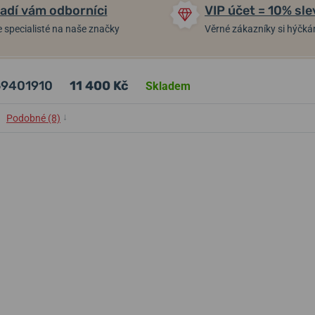
adí vám odborníci
VIP účet = 10% sle
 specialisté na naše značky
Věrné zákazníky si hýčk
69401910
11 400 Kč
Skladem
↓
Podobné (8)