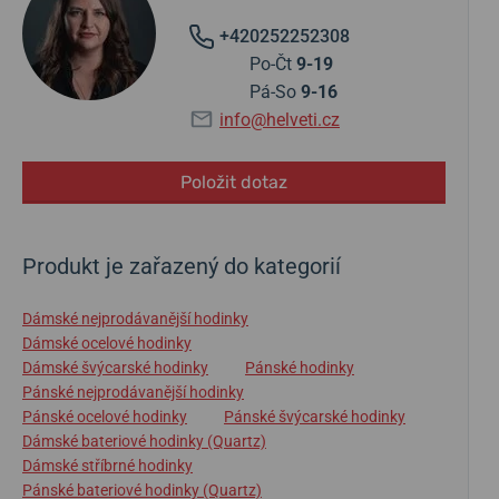
+420252252308
Po-Čt
9-19
Pá-So
9-16
info@helveti.cz
Položit dotaz
Produkt je zařazený do kategorií
Dámské nejprodávanější hodinky
Dámské ocelové hodinky
Dámské švýcarské hodinky
Pánské hodinky
Pánské nejprodávanější hodinky
Pánské ocelové hodinky
Pánské švýcarské hodinky
Dámské bateriové hodinky (Quartz)
Dámské stříbrné hodinky
Pánské bateriové hodinky (Quartz)