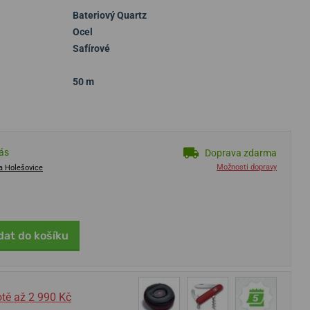
Bateriový Quartz
Ocel
Safírové
50 m
vás
Doprava zdarma
Možnosti dopravy
a Holešovice
dat do košíku
tě až 2 990 Kč