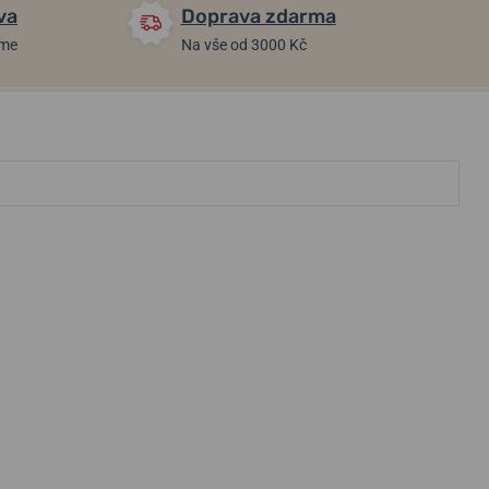
va
Doprava zdarma
áme
Na vše od 3000 Kč