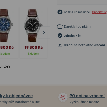
od 351 Kč měsíčně •
Spočítat s
Dárek k hodinkám
Záruka
5 let
90 dní na bezplatné
vrácení
 800 Kč
19 800 Kč
28 100 Kč
31 900 Kč
Skladem
Skladem
Skladem
Skladem
ky k objednávce
90 dní na vrácení
arský nůž, natahovač a jiné
Vyzkoušíte a uvidíte