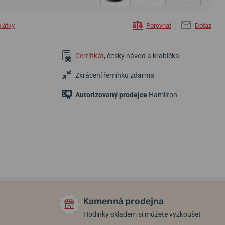
plátky
Porovnat
Dotaz
Certifikát
, český návod a krabička
Zkrácení řemínku zdarma
Autorizovaný prodejce
Hamilton
26 400 Kč
19 800 Kč
19 800 Kč
Skladem
Skladem
Skladem
Kamenná prodejna
Hodinky skladem si můžete vyzkoušet