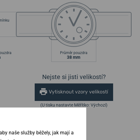
emínku
ouzdra
Průměr pouzdra
m
38 mm
Nejste si jisti velikostí?
Vytisknout vzory velikostí
(U tisku nastavte Měřítko: Výchozí)
by naše služby běžely, jak mají a