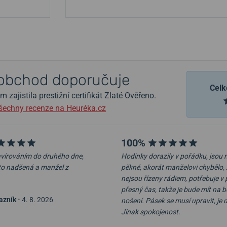
obchod doporučuje
Celk
zajistila prestižní certifikát Zlaté Ověřeno.
šechny recenze na Heuréka.cz
100%
ravírováním do druhého dne,
Hodinky dorazily v pořádku, jsou
to nadšená a manžel z
pěkné, akorát manželovi chybělo, 
nejsou řízeny rádiem, potřebuje v 
přesný čas, takže je bude mít na 
azník
•
4. 8. 2026
nošení. Pásek se musí upravit, je 
Jinak spokojenost.