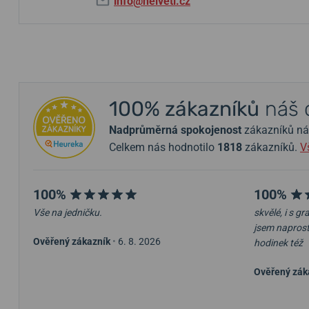
info@helveti.cz
100% zákazníků
náš 
Nadprůměrná spokojenost
zákazníků nám 
Celkem nás hodnotilo
1818
zákazníků.
V
100%
100%
Vše na jedničku.
skvělé, i s g
jsem napros
Ověřený zákazník
•
6. 8. 2026
hodinek též
Ověřený zák