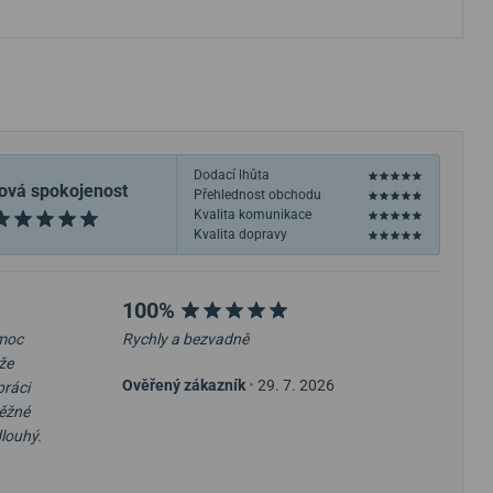
Dodací lhůta
ová spokojenost
Přehlednost obchodu
Kvalita komunikace
Kvalita dopravy
100%
 moc
Rychly a bezvadně
že
Ověřený zákazník
•
29. 7. 2026
práci
běžné
dlouhý.