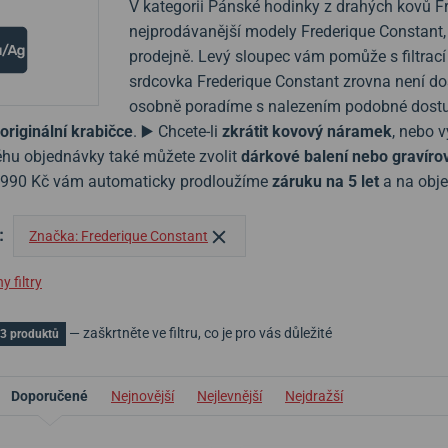
V kategorii Pánské hodinky z drahých kovů Fr
nejprodávanější modely Frederique Constant, 
prodejně. Levý sloupec vám pomůže s filtrací
srdcovka Frederique Constant zrovna není do
osobně poradíme s nalezením podobné dostu
originální krabičce
. ▶️ Chcete-li
zkrátit kovový náramek
, nebo 
hu objednávky také můžete zvolit
dárkové balení nebo gravíro
1990 Kč vám automaticky prodloužíme
záruku na 5 let
a na obje
:
Značka: Frederique Constant
 filtry
— zaškrtněte ve filtru, co je pro vás důležité
3 produktů
Doporučené
Nejnovější
Nejlevnější
Nejdražší