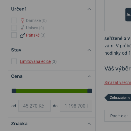
Určení
Dámské
(0)
Unisex
(0)
Pánské
(3)
seřízené a v 
vám. V průbě
Stav
hodinky od 
Limitovaná edice
(3)
Váš výběr
Cena
Smazat všechny
Zobrazujeme 
od
do
Řadit dle:
Značka