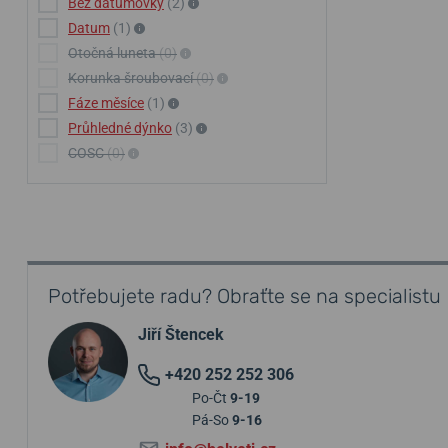
Bez datumovky
(2)
Datum
(1)
Otočná luneta
(0)
Korunka šroubovací
(0)
Fáze měsíce
(1)
Průhledné dýnko
(3)
COSC
(0)
Potřebujete radu? Obraťte se na specialistu
Jiří Štencek
+420 252 252 306
Po-Čt
9-19
Pá-So
9-16