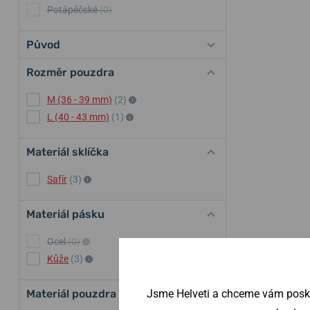
Potápěčské
(0)
Původ
Rozměr pouzdra
M (36 - 39 mm)
(2)
L (40 - 43 mm)
(1)
Materiál sklíčka
Safír
(3)
Materiál pásku
Ocel
(0)
Kůže
(3)
Jsme Helveti a chceme vám poskyt
Materiál pouzdra