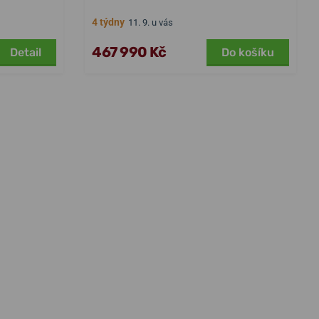
4 týdny
11. 9. u vás
467 990 Kč
Detail
Do košíku