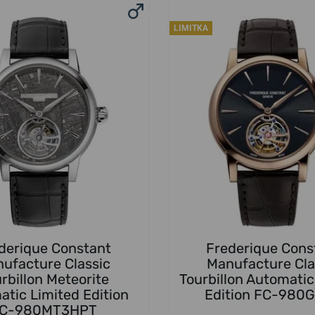
LIMITKA
derique Constant
Frederique Cons
ufacture Classic
Manufacture Cla
rbillon Meteorite
Tourbillon Automatic
tic Limited Edition
Edition FC-980
C-980MT3HPT