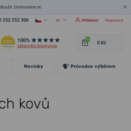
dloužit. Omlouváme se.
0 252 252 306
Kč
Přihlášení
Registrace
100%
0
0 Kč
zákazníků doporučuje
Novinky
Průvodce
výběrem
ch kovů