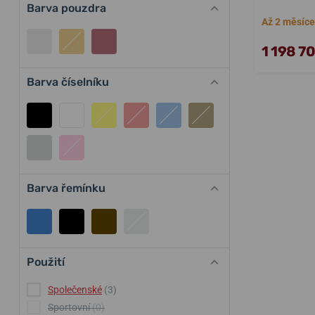
Barva pouzdra
Až 2 měsíce
1 198 7
Barva číselníku
Barva řemínku
Použití
Společenské
(3)
Sportovní
(0)