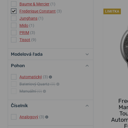
Baume & Mercier
(1)
Frederique Constant
(3)
LIMITKA
Junghans
(1)
Mido
(1)
PRIM
(3)
Tissot
(9)
Modelová řada
Pohon
Automatický
(3)
Bateriový Quartz
(0)
Manuální
(0)
Fre
Číselník
Man
Tou
Analogový
(3)
Automa
F