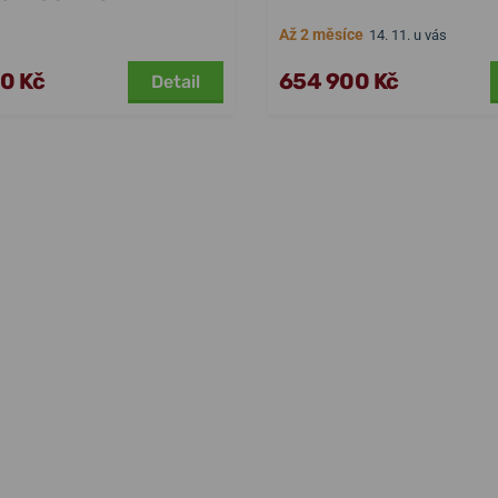
Až 2 měsíce
14. 11. u vás
00 Kč
654 900 Kč
Detail