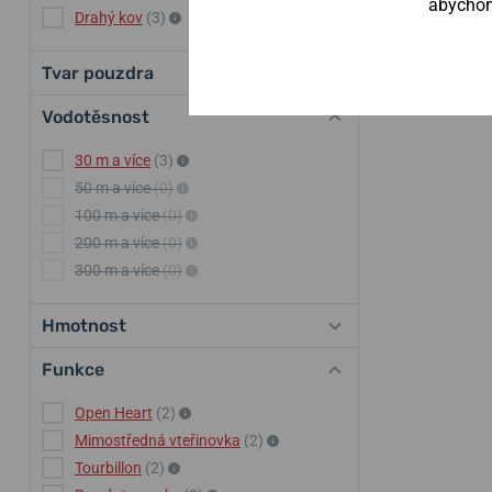
abychom 
Drahý kov
(3)
Tvar pouzdra
Vodotěsnost
30 m a více
(3)
50 m a více
(0)
100 m a více
(0)
200 m a více
(0)
300 m a více
(0)
Hmotnost
Funkce
Open Heart
(2)
Mimostředná vteřinovka
(2)
Tourbillon
(2)