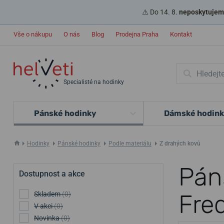
⚠️ Do 14. 8.
neposkytujeme
Vše o nákupu
O nás
Blog
Prodejna Praha
Kontakt
Specialisté na hodinky
Pánské hodinky
Dámské hodin
Hodinky
Pánské hodinky
Podle materiálu
Z drahých kovů
Pán
Dostupnost a akce
Fre
Skladem
(0)
V akci
(0)
Novinka
(0)