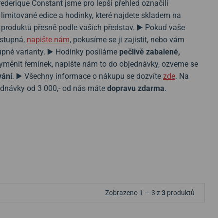
ederique Constant jsme pro lepší přehled označili
limitované edice a hodinky, které najdete skladem na
 produktů přesně podle vašich představ. ▶️ Pokud vaše
stupná,
napište nám
, pokusíme se ji zajistit, nebo vám
pné varianty. ▶️ Hodinky posíláme
pečlivě zabalené,
vyměnit řemínek, napište nám to do objednávky, ozveme se
vání
. ▶️ Všechny informace o nákupu se dozvíte
zde
. Na
dnávky od 3 000,- od nás máte
dopravu zdarma
.
Zobrazeno 1 — 3 z
3
produktů