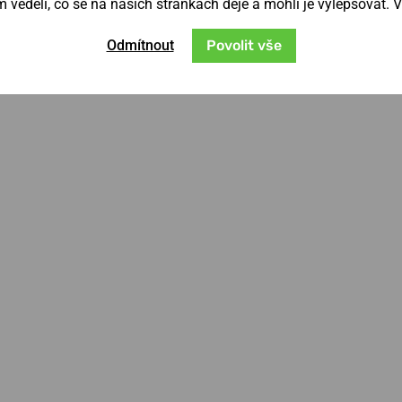
věděli, co se na našich stránkách děje a mohli je vylepšovat. 
Odmítnout
Povolit vše