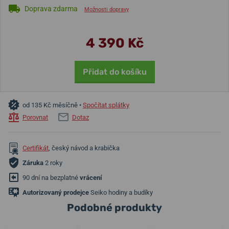
Doprava zdarma
Možnosti dopravy
4 390 Kč
Přidat do košíku
od 135 Kč měsíčně •
Spočítat splátky
Porovnat
Dotaz
Certifikát
, český návod a krabička
Záruka
2 roky
90 dní na bezplatné
vrácení
Autorizovaný prodejce
Seiko hodiny a budíky
Podobné produkty