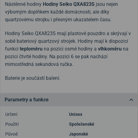
Nástěnné hodiny
Hodiny Seiko QXA823S
jsou nejen
výborným doplňkem každé domácnosti, ale díky
quartzovému strojku i přesným ukazatelem času.
Hodiny Seiko QXA823S
mají plastové pouzdro a skrývají v
sobě bateriový quartzový strojek. Hodiny mají k dispozici
funkci
teploměru
na pozici osmé hodiny a
vlhkoměru
na
pozici čtvrté hodiny. Na pozici 6 se pak nachází
mimostředná sekundová ručka.
Baterie je součástí balení.
Parametry a funkce
Určení
Unisex
Použití
Společenské
Původ
Japonské