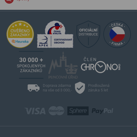
Doprava zdarma
Prodloužená
na vše od 3 000,-
záruka 5 let