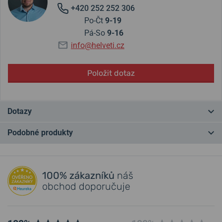
+420 252 252 306
Po-Čt
9-19
Pá-So
9-16
info@helveti.cz
Položit dotaz
Dotazy
Podobné produkty
Máte otázku? Zanechte nám komentář
NA PRODEJNĚ
NEJPRODÁVANĚJŠÍ
NA PRODEJNĚ
Přidat dotaz
100% zákazníků
náš
obchod doporučuje