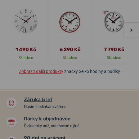
1 490 Kč
6 290 Kč
7 790 Kč
Skladem
Skladem
Skladem
Zobrazit další produkty
značky Seiko hodiny a budíky
Záruka 5 let
Našim hodinkám věříme
Dárky k objednávce
Švýcarský nůž, natahovač a jiné
90 dní na vrácení