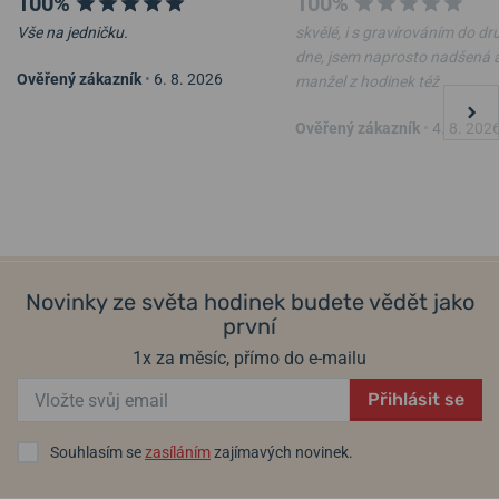
100%
100%
Vše na jedničku.
skvělé, i s gravírováním do d
dne, jsem naprosto nadšená 
Ověřený zákazník
•
6. 8. 2026
manžel z hodinek též
Hodiny PRIM Bob a Bobek
Hodiny Mondaine
Ověřený zákazník
•
4. 8. 202
E19.5460.0090.007049
A990.CLOCK.11SBC
14. 8. u vás
14. 8. u vás
Skladem
Skladem
1 490 Kč
6 290 Kč
Novinky ze světa hodinek budete vědět jako
první
1x za měsíc, přímo do e-mailu
Přihlásit se
Souhlasím se
zasíláním
zajímavých novinek.