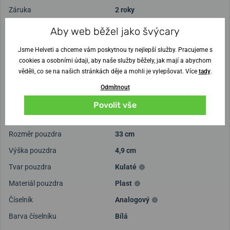
Záruka
2 roky
Hmotnost
1780 g
Aby web běžel jako švýcary
Pohon
Jsme Helveti a chceme vám poskytnou ty nejlepší služby. Pracujeme s
cookies a osobními údaji, aby naše služby běžely, jak mají a abychom
Pohon
Bateriový Quartz
věděli, co se na našich stránkách děje a mohli je vylepšovat. Více
tady
.
Odmítnout
Přesnost chodu v sekundách
±15 s / měsíc
Povolit vše
Ciferník a pouzdro
Rozměr pouzdra
33 cm
Výška pouzdra
4,9 cm
Tvar pouzdra
Kulaté
Materiál pouzdra
Plast
Číselník
Analogový
Barva číselníku
Bílá