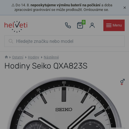
⚠️ Do 14. 8.
neposkytujeme výměnu baterií na počkání
a doba
zpracování gravírování se může prodloužit. Omlouváme se.
0
Menu
Ostatní
Hodiny
Nástěnné
Hodiny Seiko QXA823S