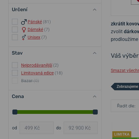
Určení
Pánské
(81)
zkrátit kov
Dámské
(7)
zvolit
dárkov
Unisex
(7)
prodloužím
Stav
Váš výběr
Nejprodávanější
(2)
Smazat všechny
Limitovaná edice
(18)
Bazar
(0)
Zobrazujeme 
Cena
Řadit dle:
od
do
LIMITKA