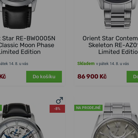
t Star RE-BW0005N
Orient Star Conte
Classic Moon Phase
Skeleton RE-AZ0
Limited Edition
Limited Editi
Skladem
pátek 14. 8. u vás
v pátek 14. 8. u vás
Kč
86 900 Kč
Do košíku
D
NA PRODEJNĚ
-8%