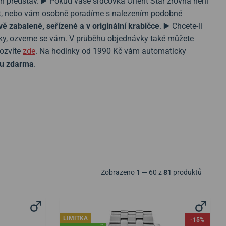
ch představ. ▶️ Pokud vaše srdcovka Orient Star zrovna není
stit, nebo vám osobně poradíme s nalezením podobné
vě zabalené, seřízené a v originální krabičce
. ▶️ Chcete-li
vky, ozveme se vám. V průběhu objednávky také můžete
dozvíte
zde
. Na hodinky od 1990 Kč vám automaticky
u zdarma
.
Zobrazeno 1 — 60 z
81
produktů
LIMITKA
-15%