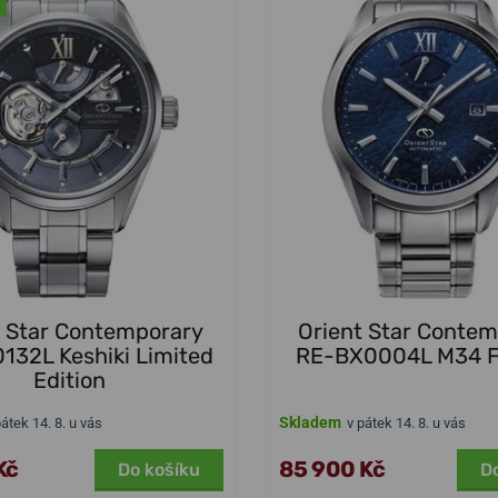
t Star Contemporary
Orient Star Conte
132L Keshiki Limited
RE-BX0004L M34 F
Edition
Skladem
pátek 14. 8. u vás
v pátek 14. 8. u vás
Kč
85 900 Kč
Do košíku
D