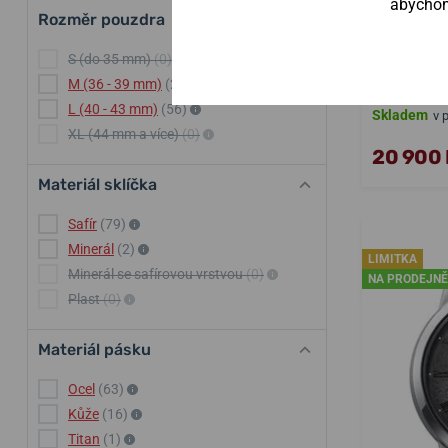
abychom 
Rozměr pouzdra
Orien
S (do 35 mm)
(0)
M (36 - 39 mm)
(25)
L (40 - 43 mm)
(56)
Skladem
v 
XL (44 mm a více)
(0)
20 900 
Materiál sklíčka
Safír
(79)
Minerál
(2)
LIMITKA
Minerál se safírovou vrstvou
(0)
NA PRODEJNĚ
Plast
(0)
Materiál pásku
Ocel
(63)
Kůže
(16)
Titan
(1)