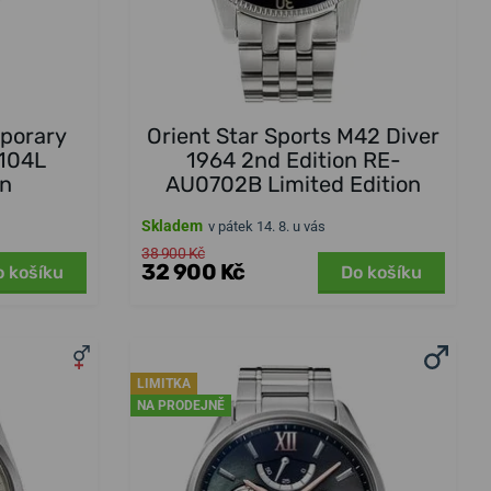
mporary
Orient Star Sports M42 Diver
104L
1964 2nd Edition RE-
on
AU0702B Limited Edition
Skladem
v pátek 14. 8. u vás
38 900 Kč
32 900 Kč
o košíku
Do košíku
LIMITKA
NA PRODEJNĚ