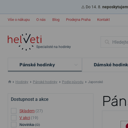
⚠️ Do 14. 8.
neposkytujeme
Vše o nákupu
O nás
Blog
Prodejna Praha
Kontakt
Specialisté na hodinky
Pánské hodinky
Dámské hodin
Hodinky
Pánské hodinky
Podle původu
Japonské
Pán
Dostupnost a akce
Skladem
(27)
V akci
(19)
Novinka
(0)