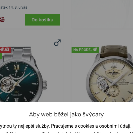
pátek 14. 8. u vás
Kč
Do košíku
NĚJŠÍ
NA PRODEJNĚ
Aby web běžel jako švýcary
nou ty nejlepší služby. Pracujeme s cookies a osobními údaji, a