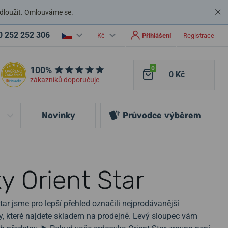
dloužit. Omlouváme se.
0 252 252 306
Kč
Přihlášení
Registrace
100%
0
0 Kč
zákazníků doporučuje
Novinky
Průvodce
výběrem
y Orient Star
ar jsme pro lepší přehled označili nejprodávanější
ky, které najdete skladem na prodejně. Levý sloupec vám