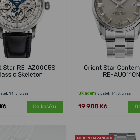
t Star RE-AZ0005S
Orient Star Conte
lassic Skeleton
RE-AU0110
Skladem
pátek 14. 8. u vás
v pátek 14. 8. u vás
Kč
19 900 Kč
Do košíku
D
NEJPRODÁVANĚJŠÍ