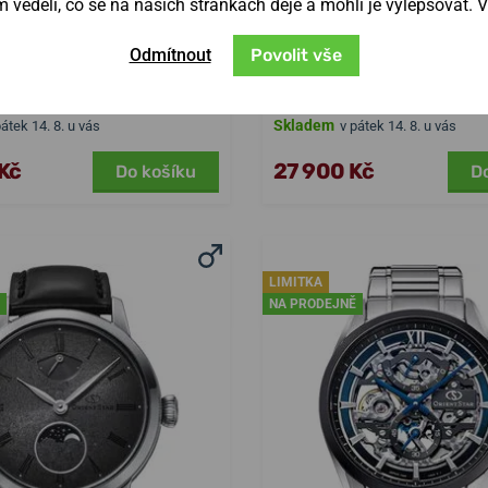
věděli, co se na našich stránkách děje a mohli je vylepšovat. 
t Star Contemporary
Orient Star Conte
Odmítnout
Povolit vše
RE-AT0002E
Layered Skeleto
AV0B10G
Skladem
pátek 14. 8. u vás
v pátek 14. 8. u vás
Kč
27 900 Kč
Do košíku
D
LIMITKA
NA PRODEJNĚ