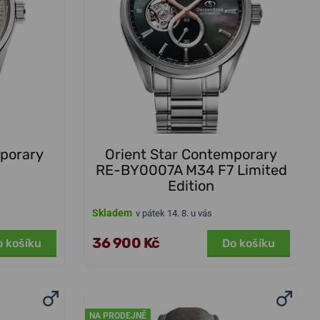
mporary
Orient Star Contemporary
N
RE-BY0007A M34 F7 Limited
Edition
Skladem
v pátek 14. 8. u vás
36 900 Kč
o košíku
Do košíku
NA PRODEJNĚ