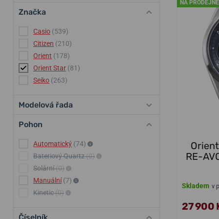
NA PRODEJNĚ
Značka
Casio
(539)
Citizen
(210)
Orient
(178)
Orient Star
(81)
Seiko
(263)
Modelová řada
Pohon
Automatický
(74)
Orien
RE-AV0
Bateriový Quartz
(0)
Solární
(0)
Manuální
(7)
Skladem
v 
Kinetic
(0)
27 900 
Číselník