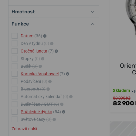
Hmotnost
Funkce
Datum
(36)
Den v týdnu
(0)
Otočná luneta
(7)
Stopky
(0)
Orien
Budík
(0)
C
Korunka šroubovací
(7)
Podsvícení
(0)
Bluetooth
(0)
Skladem
v 
Automatický kalendář
(0)
89 900 Kč
82 900 
Duální čas / GMT
(0)
Průhledné dýnko
(54)
Světové časy
(0)
Zobrazit další
↓