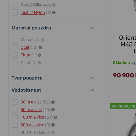
Pryž / Silikon
(0)
Textil / Nylon
(1)
Materiál pouzdra
Orien
Mosaz
(0)
M45 
Ocel
(80)
Titan
(1)
Plast
(0)
Skladem
v 
90 900 
Tvar pouzdra
Vodotěsnost
30 m a více
(81)
NA PRODEJNĚ
50 m a více
(76)
100 m a více
(57)
200 m a více
(9)
300 m a více
(0)