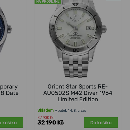
NA PRODEJNĚ
mporary
Orient Star Sports RE-
8 Date
AU0502S M42 Diver 1964
Limited Edition
Skladem
v pátek 14. 8. u vás
37 900 Kč
32 190 Kč
o košíku
Do košíku