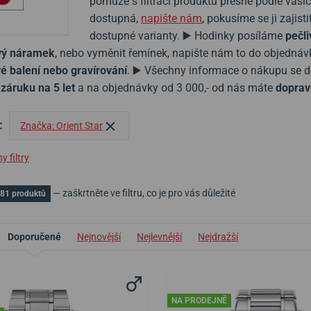
pomůže s filtrací produktů přesně podle vaši
dostupná,
napište nám
, pokusíme se ji zaji
dostupné varianty. ▶️ Hodinky posíláme
pečli
ový náramek
, nebo vyměnit řemínek, napište nám to do objedná
é balení nebo gravírování
. ▶️ Všechny informace o nákupu se 
e
záruku na 5 let
a na objednávky od 3 000,- od nás máte
doprav
:
Značka: Orient Star
 filtry
— zaškrtněte ve filtru, co je pro vás důležité
81 produktů
Doporučené
Nejnovější
Nejlevnější
Nejdražší
NA PRODEJNĚ