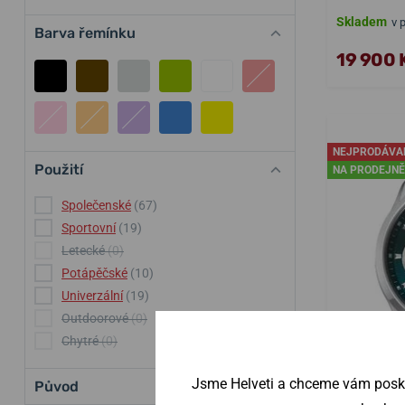
Skladem
v 
Barva řemínku
19 900 
NEJPRODÁVA
Použití
NA PRODEJNĚ
Společenské
(67)
Sportovní
(19)
Letecké
(0)
Potápěčské
(10)
Univerzální
(19)
Outdoorové
(0)
Chytré
(0)
Jsme Helveti a chceme vám poskyt
Původ