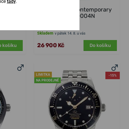
Více
tady
.
mporary
Orient Star Contemporary
n RE-
RE-AV0004N
Skladem
v pátek 14. 8. u vás
26 900 Kč
o košíku
Do košíku
LIMITKA
-15%
NA PRODEJNĚ