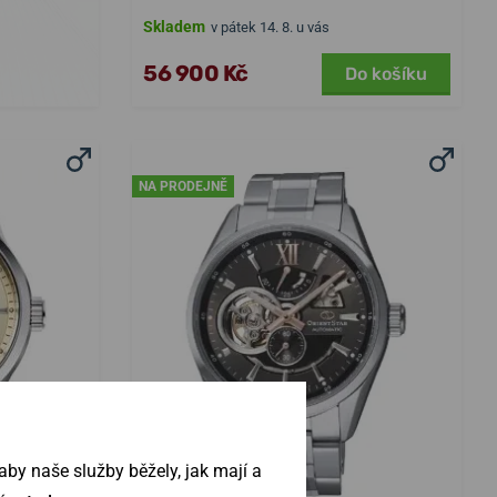
Skladem
v pátek 14. 8. u vás
56 900 Kč
Do košíku
NA PRODEJNĚ
by naše služby běžely, jak mají a