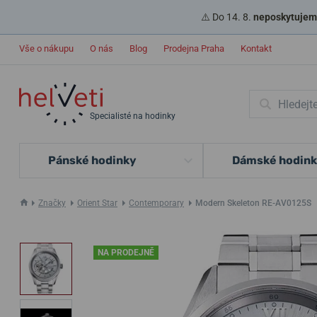
⚠️ Do 14. 8.
neposkytujeme
Vše o nákupu
O nás
Blog
Prodejna Praha
Kontakt
Specialisté na hodinky
Pánské hodinky
Dámské hodin
Značky
Orient Star
Contemporary
Modern Skeleton RE-AV0125S
NA PRODEJNĚ