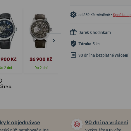
od 859 Kč měsíčně •
Spočítat s
Dárek k hodinkám
Záruka
5 let
90 dní na bezplatné
vrácení
28 900 Kč
28 900 Kč
 900 Kč
26 900 Kč
26 010 Kč
26 010 Kč
Do 2 dní
Do 2 dní
Do 2 dní
Do 2 dní
ky k objednávce
90 dní na vrácení
arský nůž, natahovač a jiné
Vyzkoušíte a uvidíte