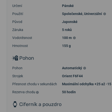
Určení
Pánské
Použití
Společenské
,
Univerzální
Původ
Japonské
Záruka
5 roků
Vodotěsnost
100 m
Hmotnost
155 g
Pohon
Pohon
Automatický
Strojek
Orient F6F44
Přesnost chodu v sekundách
Maximální odchylka +25 až -15 
Rezerva chodu
50 hodin
Ciferník a pouzdro