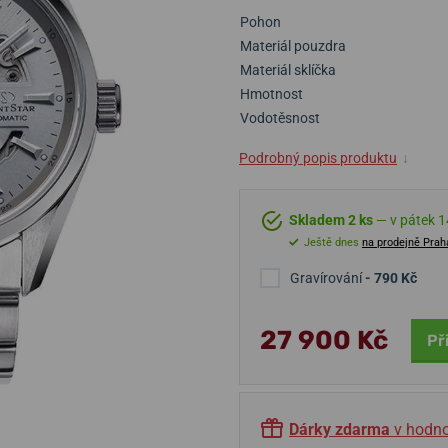
Pohon
Materiál pouzdra
Materiál sklíčka
Hmotnost
Vodotěsnost
Podrobný popis produktu
↓
Skladem 2 ks
— v pátek 14
Ještě dnes
na prodejně Prah
Gravírování
- 790 Kč
27 900 Kč
Př
Dárky zdarma
v hodno