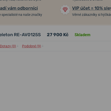
adí vám odborníci
VIP účet = 10% sle
 specialisté na naše značky
Věrné zákazníky si hýčk
keleton RE-AV0125S
27 900 Kč
Skladem
↓
↓
Dotazy (0)
Podobné (9)