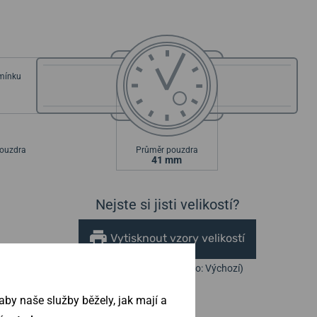
emínku
ouzdra
Průměr pouzdra
41 mm
Nejste si jisti velikostí?
Vytisknout vzory velikostí
(U tisku nastavte Měřítko: Výchozí)
by naše služby běžely, jak mají a