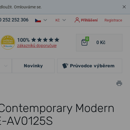
dloužit. Omlouváme se.
0 252 252 306
Kč
Přihlášení
Registrace
100%
0
0 Kč
zákazníků doporučuje
Novinky
Průvodce
výběrem
r Contemporary Modern
E-AV0125S