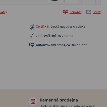
plátky
Porovnat
Dotaz
Certifikát
, český návod a krabička
Zkrácení řemínku zdarma
Autorizovaný prodejce
Orient Star
24 900 Kč
27 900 Kč
85 900 Kč
21 165 Kč
Do 2 dní
6 týdnů
Skladem
Kamenná prodejna
Hodinky skladem si můžete vyzkoušet