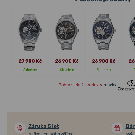
27 900 Kč
26 900 Kč
26 900 Kč
26
Skladem
Skladem
Skladem
Zobrazit další produkty
značky
Záruka 5 let
Dár
Našim hodinkám věříme
Švýc