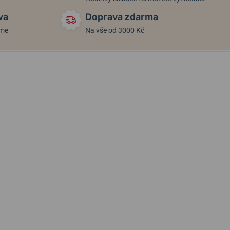
va
Doprava zdarma
áme
Na vše od 3000 Kč