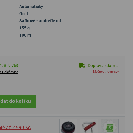
Automatický
Ocel
Safírové - antireflexní
155 g
100 m
. 8. u vás
Doprava zdarma
Možnosti dopravy
a Holešovice
idat do košíku
tě až 2 990 Kč