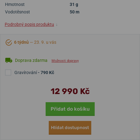
Hmotnost
31 g
Vodotěsnost
50 m
Podrobný popis produktu
↓
6 týdnů
— 23. 9. u vás
Doprava zdarma
Možnosti dopravy
Gravírování
- 790 Kč
12 990 Kč
Přidat do košíku
Hlídat dostupnost