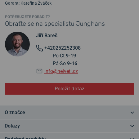
Garant: Kateřina Žváček
POTŘEBUJETE PORADIT?
Obraťte se na specialistu Junghans
Jiří Bareš
+420252252308
Po-Čt
9-19
Pá-So
9-16
info@helveti.cz
Položit dotaz
O značce
Junghans - německá tradice od roku 1861. Hodinky Junghans
Dotazy
pocházejí z německého Schrambergu a patří k nejúspěšnějším
německým značkám. Známé jsou řady Junghans
Meister
a
Max