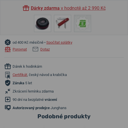
Dárky zdarma
v hodnotě až 2 990 Kč
od 400 Kč měsíčně •
Spočítat splátky
Porovnat
Dotaz
Dárek k hodinkám
Certifikát
, český návod a krabička
Záruka
5 let
Zkrácení řemínku zdarma
90 dní na bezplatné
vrácení
Autorizovaný prodejce
Junghans
Podobné produkty