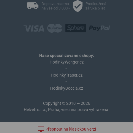
Doprava zdarma
Prodloužená
na vše od 3 000,-
záruka 5 let
Naše specializované eshopy:
HodinkyWenger.cz
•
HodinkyTraser.cz
•
HodinkyBoccia.cz
Copyright © 2010 — 2026
Helveti s.r.o., Praha, všechna práva vyhrazena.
Přepnout na klasickou verzi