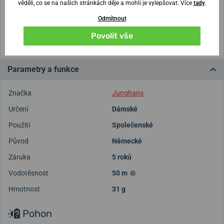
věděli, co se na našich stránkách děje a mohli je vylepšovat. Více
tady
.
Vytisknout vzory velikostí
Odmítnout
(U tisku nastavte Měřítko: Výchozí)
Povolit vše
Parametry a funkce
Značka
Junghans
Určení
Dámské
Použití
Společenské
Původ
Německé
Záruka
5 roků
Vodotěsnost
50 m
Hmotnost
31 g
Pohon