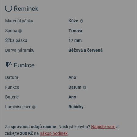
Řemínek
Materiál pásku
Kůže
Spona
Trnová
Šířka pásku
17 mm
Barva náramku
Béžová a červená
Funkce
Datum
Ano
Funkce
Datum
Baterie
Ano
Luminiscence
Ručičky
Za
správnost údajů ručíme
. Našli jste chybu?
Napište nám
a
získejte
200 Kč
na
nákup hodinek
.