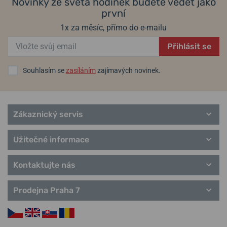
Novinky ze světa hodinek budete vědět jako
první
1x za měsíc, přímo do e-mailu
Přihlásit se
Souhlasím se
zasíláním
zajímavých novinek.
Zákaznický servis
Užitečné informace
Kontaktujte nás
Prodejna Praha 7