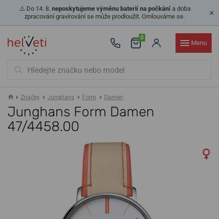
⚠️ Do 14. 8.
neposkytujeme výměnu baterií na počkání
a doba
zpracování gravírování se může prodloužit. Omlouváme se.
0
Menu
Značky
Junghans
Form
Damen
Junghans Form Damen
47/4458.00