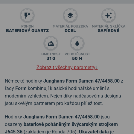
POHON
MATERIÁL POUZDRA
MATERIÁL SKLÍČKA
BATERIOVÝ QUARTZ
OCEL
SAFÍROVÉ
HMOTNOST
VODOTĚSNOST
31 G
50 M
Zobrazit všechny parametry
↓
Německé hodinky
Junghans Form Damen 47/4458.00
z
řady
Form
kombinují klasické hodinářské umění s
moderním vzhledem. Nejen díky nadčasovému designu
jsou skvělým partnerem pro každou příležitost.
Hodinky
Junghans Form Damen 47/4458.00
jsou
osazeny
bateriově poháněným švýcarským strojkem
J645.36
(základem je Ronda 705).
Ukazatel data
je