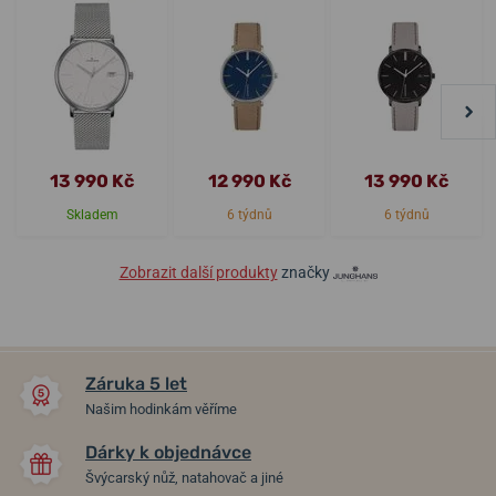
13 990 Kč
12 990 Kč
13 990 Kč
Skladem
6 týdnů
6 týdnů
Zobrazit další produkty
značky
Záruka 5 let
Našim hodinkám věříme
Dárky k objednávce
Švýcarský nůž, natahovač a jiné