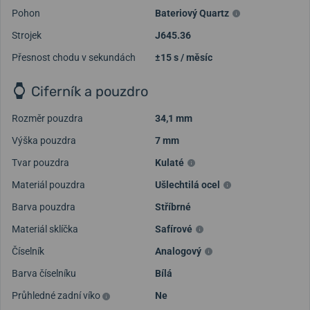
Pohon
Bateriový Quartz
Strojek
J645.36
Přesnost chodu v sekundách
±15 s / měsíc
Ciferník a pouzdro
Rozměr pouzdra
34,1 mm
Výška pouzdra
7 mm
Tvar pouzdra
Kulaté
Materiál pouzdra
Ušlechtilá ocel
Barva pouzdra
Stříbrné
Materiál sklíčka
Safírové
Číselník
Analogový
Barva číselníku
Bílá
Průhledné zadní víko
Ne