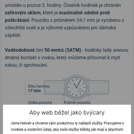
umístěn u pozice 3. hodiny. Číselník hodinek je chráněn
safírovým sklem
, které je
maximálně odolné proti
poškrábání
. Pouzdro s průměrem 34,1 mm je vyrobeno z
ušlechtilé oceli a je výborně uzpůsobeno pro dámská
zápěstí.
Voděodolnost
činí
50 metrů (5ATM)
- hodinky tedy snesou
drobný kontakt s vodou, který můžeme přirovnat k mytí
rukou, či sprchování.
Šířka řemínku
17 mm
Výška pouzdra
Průměr pouzdra
7 mm
34,1 mm
Aby web běžel jako švýcary
Jsme Helveti a chceme vám poskytnou ty nejlepší služby. Pracujeme s
Nejste si jisti velikostí?
cookies a osobními údaji, aby naše služby běžely, jak mají a abychom