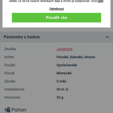
věděli, co se na našich stránkách děje a mohli je vylepšovat. Více
tady
.
Vytisknout vzory velikostí
Odmítnout
(U tisku nastavte Měřítko: Výchozí)
Povolit vše
Parametry a funkce
Značka
Junghans
Určení
Pánské
,
Dámské
,
Unisex
Použití
Společenské
Původ
Německé
Záruka
5 roků
Vodotěsnost
50 m
Hmotnost
33 g
Pohon