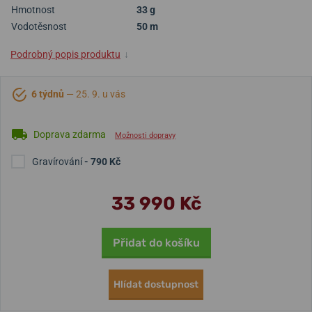
Hmotnost
33 g
Vodotěsnost
50 m
Podrobný popis produktu
↓
6 týdnů
— 25. 9. u vás
Doprava zdarma
Možnosti dopravy
Gravírování
- 790 Kč
33 990 Kč
Přidat do košíku
Hlídat dostupnost