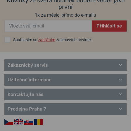
Novinky ze světa hodinek budete vědět jako
první
1x za měsíc, přímo do e-mailu
Přihlásit se
Souhlasím se
zasíláním
zajímavých novinek.
Zákaznický servis
Užitečné informace
Kontaktujte nás
Prodejna Praha 7