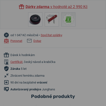
Dárky zdarma
v hodnotě až 2 990 Kč
od 1 047 Kč měsíčně •
Spočítat splátky
Porovnat
Dotaz
Dárek k hodinkám
Certifikát
, český návod a krabička
Záruka
5 let
Zkrácení řemínku zdarma
90 dní na bezplatné
vrácení
Autorizovaný prodejce
Junghans
Podobné produkty