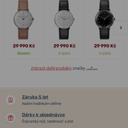
29 990 Kč
29 990 Kč
29 990 Kč
Skladem
6 týdnů
6 týdnů
Zobrazit další produkty
značky
Záruka 5 let
Našim hodinkám věříme
Dárky k objednávce
Švýcarský nůž, natahovač a jiné