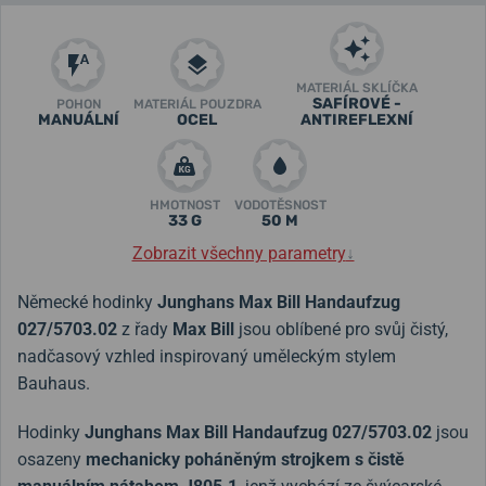
MATERIÁL SKLÍČKA
SAFÍROVÉ -
POHON
MATERIÁL POUZDRA
MANUÁLNÍ
OCEL
ANTIREFLEXNÍ
HMOTNOST
VODOTĚSNOST
33 G
50 M
Zobrazit všechny parametry
↓
Německé hodinky
Junghans Max Bill Handaufzug
027/5703.02
z řady
Max Bill
jsou oblíbené pro svůj čistý,
nadčasový vzhled inspirovaný uměleckým stylem
Bauhaus.
Hodinky
Junghans Max Bill Handaufzug 027/5703.02
jsou
osazeny
mechanicky poháněným strojkem s čistě