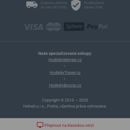
Doprava zdarma
Prodloužená
na vše od 3 000,-
záruka 5 let
Naše specializované eshopy:
HodinkyWenger.cz
•
HodinkyTraser.cz
•
HodinkyBoccia.cz
Copyright © 2010 — 2026
Helveti s.r.o., Praha, všechna práva vyhrazena.
Přepnout na klasickou verzi