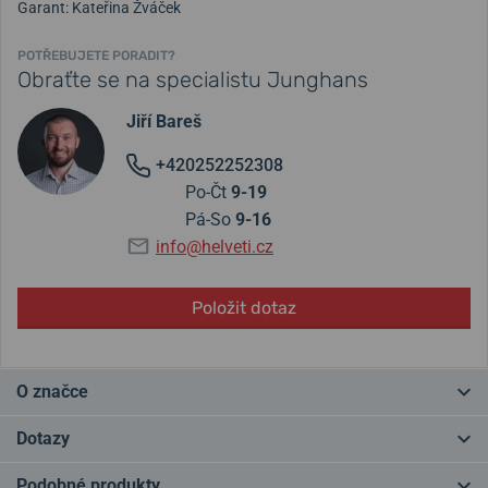
Garant: Kateřina Žváček
POTŘEBUJETE PORADIT?
Obraťte se na specialistu Junghans
Jiří Bareš
+420252252308
Po-Čt
9-19
Pá-So
9-16
info@helveti.cz
Položit dotaz
O značce
Junghans - německá tradice od roku 1861. Hodinky Junghans
Dotazy
pocházejí z německého Schrambergu a patří k nejúspěšnějším
německým značkám. Známé jsou řady Junghans
Meister
a
Max
Podobné produkty