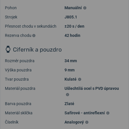
Pohon
Manuální
Strojek
J805.1
Přesnost chodu v sekundách
±20 s / den
Rezerva chodu
42 hodin
Ciferník a pouzdro
Rozměr pouzdra
34 mm
Výška pouzdra
9 mm
Tvar pouzdra
Kulaté
Materiál pouzdra
Ušlechtilá ocel s PVD úpravou
Barva pouzdra
Zlaté
Materiál sklíčka
Safírové - antireflexní
Číselník
Analogový