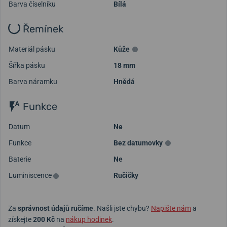
Barva číselníku
Bílá
Řemínek
Materiál pásku
Kůže
Šířka pásku
18 mm
Barva náramku
Hnědá
Funkce
Datum
Ne
Funkce
Bez datumovky
Baterie
Ne
Luminiscence
Ručičky
Za
správnost údajů ručíme
. Našli jste chybu?
Napište nám
a
získejte
200 Kč
na
nákup hodinek
.