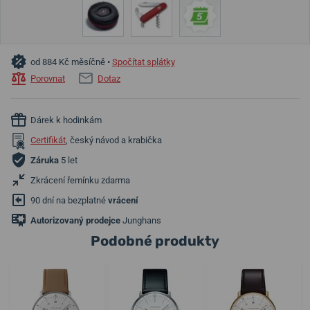
od 884 Kč měsíčně •
Spočítat splátky
Porovnat
Dotaz
Dárek k hodinkám
Certifikát
, český návod a krabička
Záruka
5 let
Zkrácení řemínku zdarma
90 dní na bezplatné
vrácení
Autorizovaný prodejce
Junghans
Podobné produkty