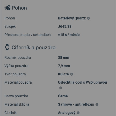
Pohon
Pohon
Bateriový Quartz
Strojek
J645.33
Přesnost chodu v sekundách
±15 s / měsíc
Ciferník a pouzdro
Rozměr pouzdra
38 mm
Výška pouzdra
7,9 mm
Tvar pouzdra
Kulaté
Materiál pouzdra
Ušlechtilá ocel s PVD úpravou
Barva pouzdra
Černé
Materiál sklíčka
Safírové - antireflexní
Číselník
Analogový