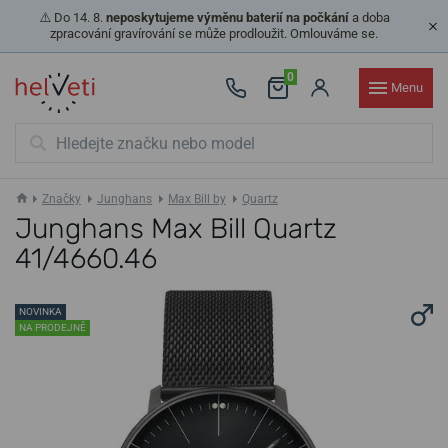
⚠️ Do 14. 8.
neposkytujeme výměnu baterií na počkání
a doba
zpracování gravírování se může prodloužit. Omlouváme se.
0
Menu
Značky
Junghans
Max Bill by
Quartz
Junghans Max Bill Quartz
41/4660.46
NOVINKA
NA PRODEJNĚ