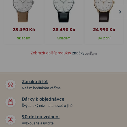
23 490 Kč
23 490 Kč
24 990 Kč
Skladem
Skladem
Do 2 dní
Zobrazit další produkty
značky
Záruka 5 let
Našim hodinkám věříme
Dárky k objednávce
Švýcarský nůž, natahovač a jiné
90 dní na vrácení
Vyzkoušíte a uvidíte