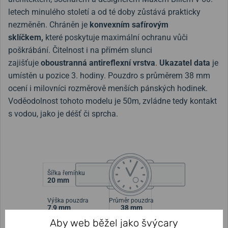
letech minulého století a od té doby zůstává prakticky
nezměněn. Chráněn je
konvexním safírovým
sklíčkem,
které poskytuje maximální ochranu vůči
poškrábání. Čitelnost i na přímém slunci
zajišťuje
oboustranná antireflexní vrstva
.
Ukazatel data
je
umístěn u pozice 3. hodiny. Pouzdro s průměrem 38 mm
ocení i milovníci rozměrově menších pánských hodinek.
Voděodolnost tohoto modelu je 50m, zvládne tedy kontakt
s vodou, jako je déšť či sprcha.
Šířka řemínku
20 mm
Výška pouzdra
Průměr pouzdra
7,9 mm
38 mm
Aby web běžel jako švýcary