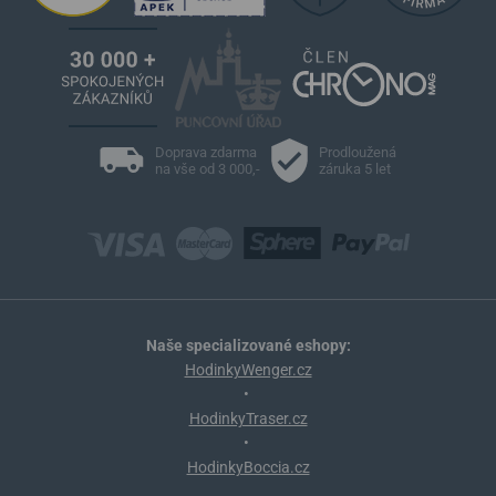
Doprava zdarma
Prodloužená
na vše od 3 000,-
záruka 5 let
Naše specializované eshopy:
HodinkyWenger.cz
•
HodinkyTraser.cz
•
HodinkyBoccia.cz