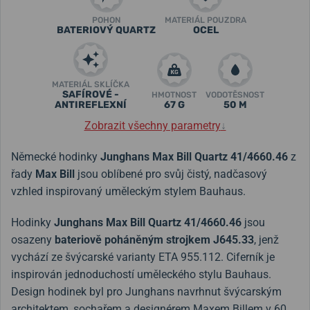
POHON
MATERIÁL POUZDRA
BATERIOVÝ QUARTZ
OCEL
MATERIÁL SKLÍČKA
SAFÍROVÉ -
HMOTNOST
VODOTĚSNOST
ANTIREFLEXNÍ
67 G
50 M
Zobrazit všechny parametry
↓
Německé hodinky
Junghans Max Bill Quartz 41/4660.46
z
řady
Max Bill
jsou oblíbené pro svůj čistý, nadčasový
vzhled inspirovaný uměleckým stylem Bauhaus.
Hodinky
Junghans Max Bill Quartz 41/4660.46
jsou
osazeny
bateriově poháněným strojkem J645.33
, jenž
vychází ze švýcarské varianty ETA 955.112.
Ciferník
je
inspirován jednoduchostí uměleckého stylu Bauhaus.
Design hodinek byl pro Junghans navrhnut švýcarským
architektem, sochařem a designérem Maxem Billem v 60.