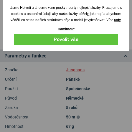
Nejste si jisti velikostí?
Jsme Helveti a chceme vám poskytnou ty nejlepší služby. Pracujeme s
cookies a osobními údaji, aby naše služby běžely, jak mají a abychom
Vytisknout vzory velikostí
věděli, co se na našich stránkách děje a mohli je vylepšovat. Více
tady
.
Odmítnout
(U tisku nastavte Měřítko: Výchozí)
Povolit vše
Parametry a funkce
Značka
Junghans
Určení
Pánské
Použití
Společenské
Původ
Německé
Záruka
5 roků
Vodotěsnost
50 m
Hmotnost
67 g