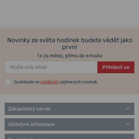
Form
v pátek 14. 8. u vás
v pátek 14. 8. u vás
Skladem
Skladem
Performance
23 490 Kč
23 490 Kč
Hodiny Max Bill
Sport
Novinky ze světa hodinek budete vědět jako
první
1x za měsíc, přímo do e-mailu
Přihlásit se
Souhlasím se
zasíláním
zajímavých novinek.
Zákaznický servis
Užitečné informace