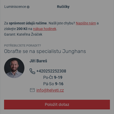
Luminiscence
Ručičky
Za
správnost údajů ručíme
. Našli jste chybu?
Napište nám
a
získejte
200 Kč
na
nákup hodinek
.
Garant: Kateřina Žváček
POTŘEBUJETE PORADIT?
Obraťte se na specialistu Junghans
Jiří Bareš
+420252252308
Po-Čt
9-19
Pá-So
9-16
info@helveti.cz
Položit dotaz