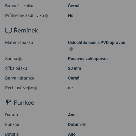
Barva číselníku
Černá
Průhledné zadní víko
Ne
Řemínek
Materiál pásku
Ušlechtilá ocel s PVD úpravou
Spona
Posuvná zaklapovací
Šířka pásku
20 mm
Barva náramku
Černá
Rychlostěžejky
ne
Funkce
Datum
Ano
Funkce
Datum
Baterie
Ano