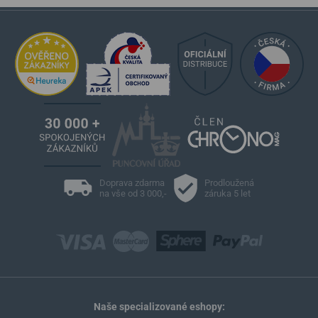
Doprava zdarma
Prodloužená
na vše od 3 000,-
záruka 5 let
Naše specializované eshopy: