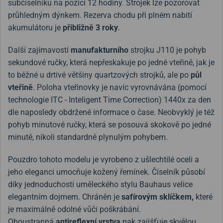
subčíselníku na pozici 12 hodiny. Strojek lze pozorovat
průhledným dýnkem. Rezerva chodu při plném nabití
akumulátoru je
přibližně 3 roky
.
Další zajímavostí
manufakturního
strojku J110
je pohyb
sekundové ručky, která nepřeskakuje po jedné vteřině, jak je
to běžné u drtivé většiny quartzových strojků, ale po
půl
vteřině
. Poloha vteřinovky je navíc vyrovnávána (pomocí
technologie ITC - Inteligent Time Correction) 1440x za den
dle naposledy obdržené informace o čase. Neobvyklý je též
pohyb minutové ručky, která se posouvá skokově po jedné
minutě, nikoli standardně plynulým pohybem.
Pouzdro tohoto modelu je vyrobeno z ušlechtilé oceli a
jeho eleganci umocňuje kožený řemínek. Číselník působí
díky jednoduchosti uměleckého stylu Bauhaus velice
elegantním dojmem. Chráněn je
safírovým sklíčkem,
které
je maximálně odolné vůči poškrábání.
Oboustranná
antireflexní vrstva
pak zajišťuje skvělou