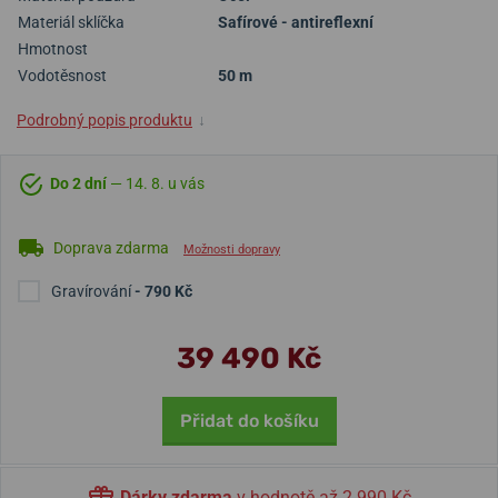
Materiál sklíčka
Safírové - antireflexní
Hmotnost
Vodotěsnost
50 m
Podrobný popis produktu
↓
Do 2 dní
— 14. 8. u vás
Doprava zdarma
Možnosti dopravy
Gravírování
- 790 Kč
39 490 Kč
Přidat do košíku
Dárky zdarma
v hodnotě až 2 990 Kč