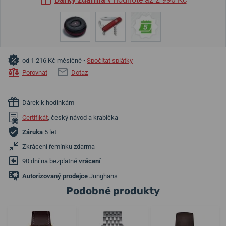
od 1 216 Kč měsíčně •
Spočítat splátky
Porovnat
Dotaz
Dárek k hodinkám
Certifikát
, český návod a krabička
Záruka
5 let
Zkrácení řemínku zdarma
90 dní na bezplatné
vrácení
Autorizovaný prodejce
Junghans
Podobné produkty