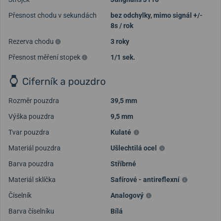
Přesnost chodu v sekundách
bez odchylky, mimo signál +/-
8s / rok
Rezerva chodu
3 roky
Přesnost měření stopek
1/1 sek.
Ciferník a pouzdro
Rozměr pouzdra
39,5 mm
Výška pouzdra
9,5 mm
Tvar pouzdra
Kulaté
Materiál pouzdra
Ušlechtilá ocel
Barva pouzdra
Stříbrné
Materiál sklíčka
Safírové - antireflexní
Číselník
Analogový
Barva číselníku
Bílá