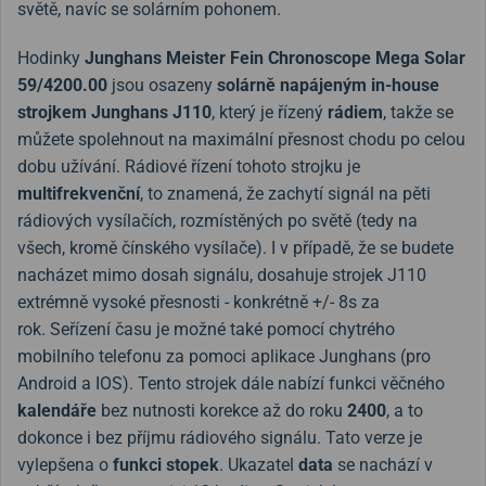
světě, navíc se solárním pohonem.
Hodinky
Junghans Meister Fein Chronoscope Mega Solar
59/4200.00
jsou osazeny
solárně napájeným in-house
strojkem Junghans J110
, který je řízený
rádiem
, takže se
můžete spolehnout na maximální přesnost chodu po celou
dobu užívání. Rádiové řízení tohoto strojku je
multifrekvenční
, to znamená, že zachytí signál na pěti
rádiových vysílačích, rozmístěných po světě (tedy na
všech, kromě čínského vysílače). I v případě, že se budete
nacházet mimo dosah signálu, dosahuje strojek J110
extrémně vysoké přesnosti - konkrétně +/- 8s za
rok.
Seřízení času je možné také pomocí chytrého
mobilního telefonu za pomoci aplikace Junghans (pro
Android a IOS). Tento strojek dále nabízí funkci věčného
kalendáře
bez nutnosti korekce až do roku
2400
, a to
dokonce i bez příjmu rádiového signálu. Tato verze je
vylepšena o
funkci stopek
. Ukazatel
data
se nachází v