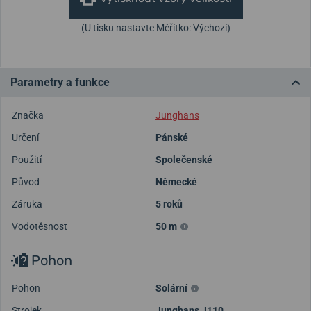
(U tisku nastavte Měřítko: Výchozí)
Parametry a funkce
Značka
Junghans
Určení
Pánské
Použití
Společenské
Původ
Německé
Záruka
5 roků
Vodotěsnost
50 m
Pohon
Pohon
Solární
Strojek
Junghans J110