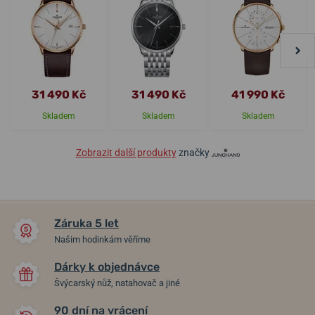
31 490 Kč
31 490 Kč
41 990 Kč
Skladem
Skladem
Skladem
Zobrazit další produkty
značky
Záruka 5 let
Našim hodinkám věříme
Dárky k objednávce
Švýcarský nůž, natahovač a jiné
90 dní na vrácení