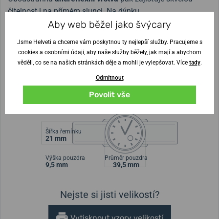
čitelnost i na přímém slunci.
Na dýnku
najdeme vyobrazenu mapu světa s vyznačením polohy
Aby web běžel jako švýcary
rádiových vysílačů, podle nichž se hodinky
Jsme Helveti a chceme vám poskytnou ty nejlepší služby. Pracujeme s
seřizují. Hodinky lze seřídit také pomocí aplikace Junghans
cookies a osobními údaji, aby naše služby běžely, jak mají a abychom
v chytrém telefonu, která je dostupná pro Android a
věděli, co se na našich stránkách děje a mohli je vylepšovat. Více
tady
.
iOS.
Voděodolnost
činí
50 metrů (5 ATM)
- hodinky tedy
Odmítnout
snesou běžný kontakt s vodou, jako je například déšť, či
Povolit vše
mytí rukou.
Šířka řemínku
21 mm
Výška pouzdra
Průměr pouzdra
9,5 mm
39,5 mm
Nejste si jisti velikostí?
Vytisknout vzory velikostí