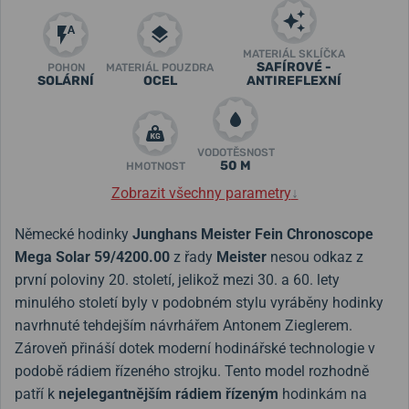
MATERIÁL SKLÍČKA
SAFÍROVÉ -
POHON
MATERIÁL POUZDRA
SOLÁRNÍ
OCEL
ANTIREFLEXNÍ
VODOTĚSNOST
50 M
HMOTNOST
Zobrazit všechny parametry
↓
Německé hodinky
Junghans Meister Fein Chronoscope
Mega Solar 59/4200.00
z řady
Meister
nesou odkaz z
první poloviny 20. století, jelikož mezi 30. a 60. lety
minulého století byly v podobném stylu vyráběny hodinky
navrhnuté tehdejším návrhářem Antonem Zieglerem.
Zároveň přináší dotek moderní hodinářské technologie v
podobě rádiem řízeného strojku. Tento model rozhodně
patří k
nejelegantnějším rádiem řízeným
hodinkám na