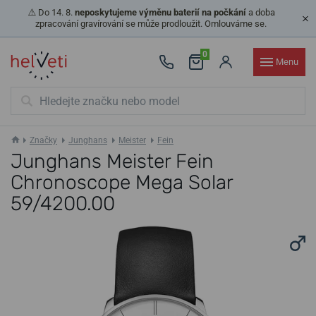
⚠️ Do 14. 8.
neposkytujeme výměnu baterií na počkání
a doba
zpracování gravírování se může prodloužit. Omlouváme se.
0
Menu
Značky
Junghans
Meister
Fein
Junghans Meister Fein
Chronoscope Mega Solar
59/4200.00