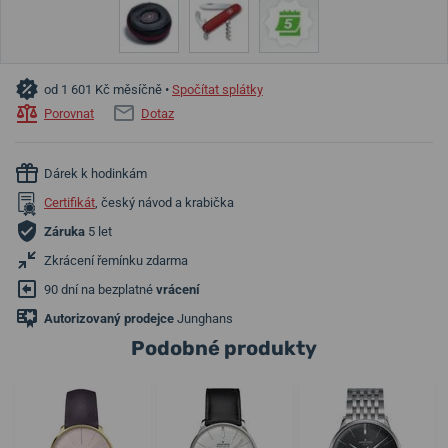
od 1 601 Kč měsíčně •
Spočítat splátky
Porovnat
Dotaz
Dárek k hodinkám
Certifikát
, český návod a krabička
Záruka
5 let
Zkrácení řemínku zdarma
90 dní na bezplatné
vrácení
Autorizovaný prodejce
Junghans
Podobné produkty