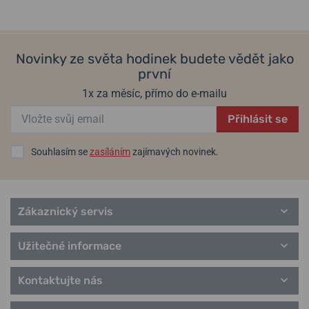
36 990 Kč
31 490 Kč
Hodiny Max Bill
Sport
Novinky ze světa hodinek budete vědět jako
první
1x za měsíc, přímo do e-mailu
Přihlásit se
Souhlasím se
zasíláním
zajímavých novinek.
Zákaznický servis
Užitečné informace
Kontaktujte nás