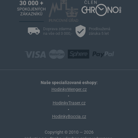
Doprava zdarma
Prodloužená
na vše od 3 000,-
záruka 5 let
Naše specializované eshopy:
HodinkyWenger.cz
•
HodinkyTraser.cz
•
HodinkyBoccia.cz
Copyright © 2010 — 2026