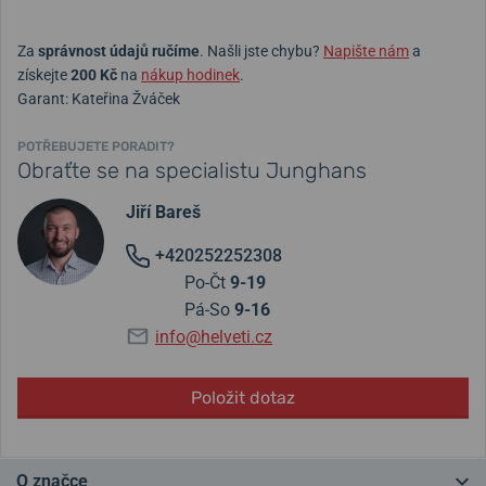
Za
správnost údajů ručíme
. Našli jste chybu?
Napište nám
a
získejte
200 Kč
na
nákup hodinek
.
Garant: Kateřina Žváček
POTŘEBUJETE PORADIT?
Obraťte se na specialistu Junghans
Jiří Bareš
+420252252308
Po-Čt
9-19
Pá-So
9-16
info@helveti.cz
Položit dotaz
O značce