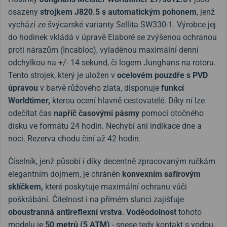
osazeny
strojkem J820.5 s automatickým pohonem
, jenž
vychází ze švýcarské varianty Sellita SW330-1. Výrobce jej
do hodinek vkládá v úpravě Elaboré se zvýšenou ochranou
proti nárazům (Incabloc), vyladěnou maximální denní
odchylkou na +/- 14 sekund, či logem Junghans na rotoru.
Tento strojek, který je uložen v
ocelovém pouzdře s PVD
úpravou
v barvě růžového zlata, disponuje
funkcí
Worldtimer,
kterou ocení hlavně cestovatelé. Díky ní lze
odečítat čas
napříč časovými pásmy
pomocí otočného
disku ve formátu 24 hodin. Nechybí ani indikace dne a
noci. Rezerva chodu činí až 42 hodin.
Číselník, jenž působí i díky decentně zpracovaným ručkám
elegantním dojmem, je c
hráněn
konvexním safírovým
sklíčkem,
které poskytuje maximální ochranu vůči
poškrábání. Čitelnost i na přímém slunci zajišťuje
oboustranná antireflexní vrstva
.
Voděodolnost
tohoto
modelu je
50 metrů (5 ATM)
- snese tedy kontakt s vodou,