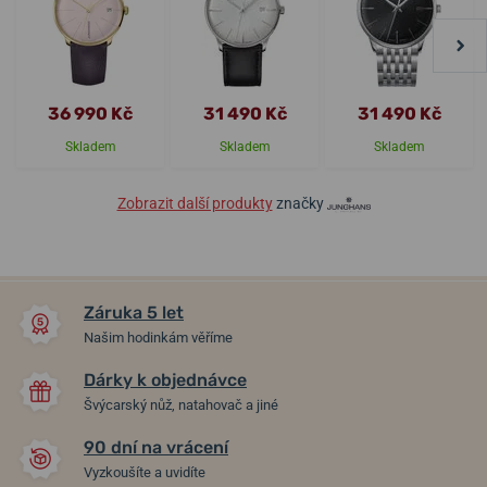
36 990 Kč
31 490 Kč
31 490 Kč
Skladem
Skladem
Skladem
Zobrazit další produkty
značky
Záruka 5 let
Našim hodinkám věříme
Dárky k objednávce
Švýcarský nůž, natahovač a jiné
90 dní na vrácení
Vyzkoušíte a uvidíte