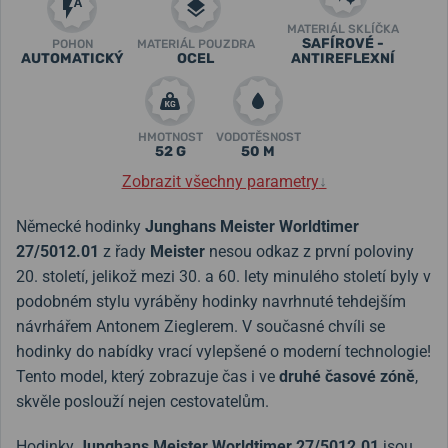
MATERIÁL SKLÍČKA
SAFÍROVÉ -
POHON
MATERIÁL POUZDRA
AUTOMATICKÝ
OCEL
ANTIREFLEXNÍ
HMOTNOST
VODOTĚSNOST
52 G
50 M
Zobrazit všechny parametry
↓
Německé hodinky
Junghans Meister Worldtimer
27/5012.01
z řady
Meister
nesou odkaz z první poloviny
20. století, jelikož mezi 30. a 60. lety minulého století byly v
podobném stylu vyráběny hodinky navrhnuté tehdejším
návrhářem Antonem Zieglerem. V současné chvíli se
hodinky do nabídky vrací vylepšené o moderní technologie!
Tento model, který zobrazuje čas i ve
druhé časové zóně
,
skvěle poslouží nejen cestovatelům.
Hodinky
Junghans Meister Worldtimer 27/5012.01
jsou