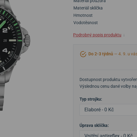
Materiál pouzdra
Materiál sklíčka
Hmotnost
Vodotěsnost
Podrobný popis produktu
↓
Do 2-3 týdnů
— 4. 9. u vá
Dostupnost produktu vytvořen
Výslednou cenu dané volby naj
Typ strojku:
Elaboré - 0 Kč
Úprava sklíčka:
Vnitřní antireflex - 0 Kč