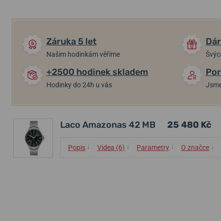
Záruka 5 let
Dár
Našim hodinkám věříme
Švýc
+2500 hodinek skladem
Por
Hodinky do 24h u vás
Jsme
Laco Amazonas 42 MB
25 480 Kč
↓
↓
↓
↓
Popis
Videa (6)
Parametry
O značce