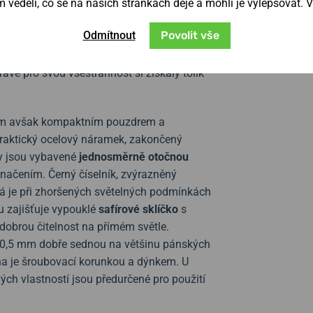
věděli, co se na našich stránkách děje a mohli je vylepšovat. 
tír a jeho základní vlastnosti, které
latí pro sportovní modely
Laco Himalaya
,
Odmítnout
Povolit vše
h podmínkách. Také proto zdobí jejich dýnka
funkčnost s propracovaným vzhledem. Cítí
ávě pro svou všestrannost si získaly tolik
ím avšak kompaktním pouzdrem a
raktický ocelový náramek, zakončený
ky jsou vybavené
jednosměrně otočnou
ačením. Černý číselník, zvýrazněný
terá je při zhoršených světelných podmínkách
 zajišťuje vypouklé
safírové
sklíčko
s
k dobrou čitelnost na přímém světle.
 50,5 mm dobře sednou na většinu pánských
a je šroubovací korunkou a dýnkem. U
ých vlastností jsou předurčené pro použití