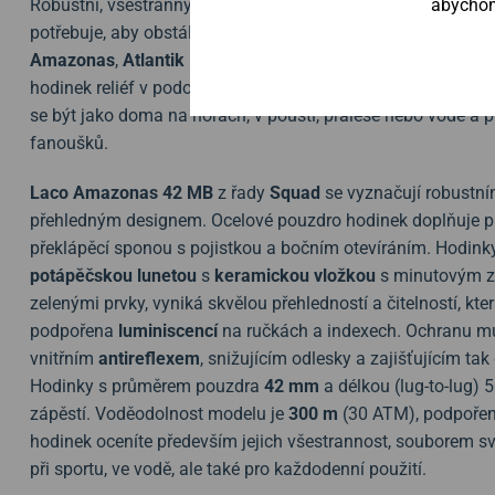
abychom 
Robustní, všestranný a svítící ve tmě, i tak by se dal popsat š
potřebuje, aby obstál v mnoha různých prostředích. Totéž p
Amazonas
,
Atlantik
a
Mojave
, které obstojí v nejrůznějšíc
hodinek reliéf v podobě štíra.
Modely kombinují praktickou 
se být jako doma na horách, v poušti, pralese nebo vodě a pr
fanoušků.
Laco Amazonas 42 MB
z řady
Squad
se vyznačují robustn
přehledným designem. Ocelové pouzdro hodinek doplňuje p
překlápěcí sponou s pojistkou a bočním otevíráním. Hodin
potápěčskou lunetou
s
keramickou vložkou
s minutovým zn
zelenými prvky, vyniká skvělou přehledností a čitelností, k
podpořena
luminiscencí
na ručkách a indexech. Ochranu mu
vnitřním
antireflexem
, snižujícím odlesky a zajišťujícím ta
Hodinky s průměrem pouzdra
42 mm
a délkou (lug-to-lug)
zápěstí. Voděodolnost modelu je
300 m
(30 ATM), podpořen
hodinek oceníte především jejich všestrannost, souborem sv
při sportu, ve vodě, ale také pro každodenní použití.