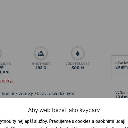
Šířka ř
KLÍČKA
HMOTNOST
VODOTĚSNOST
20 mm
É -
182 G
300 M
EXNÍ
ametry
↓
h hodinek značky. Osloví
osvědčeným
Výška p
13,4 
ří vysoká voděodolnost a robustní odolné
, jejich vlastnosti však oceníte i při
Aby web běžel jako švýcary
nou ty nejlepší služby. Pracujeme s cookies a osobními údaji, a