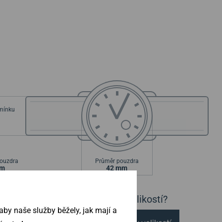
emínku
ouzdra
Průměr pouzdra
mm
42 mm
Nejste si jisti velikostí?
by naše služby běžely, jak mají a