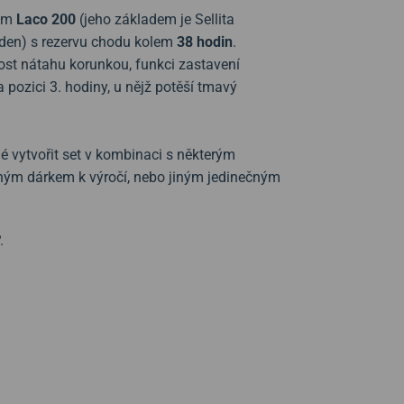
hem
Laco 200
(jeho základem je Sellita
s/den) s rezervu chodu kolem
38 hodin
.
ost nátahu korunkou, funkci zastavení
 pozici 3. hodiny, u nějž potěší tmavý
né vytvořit set v kombinaci s některým
dným dárkem k výročí, nebo jiným jedinečným
.