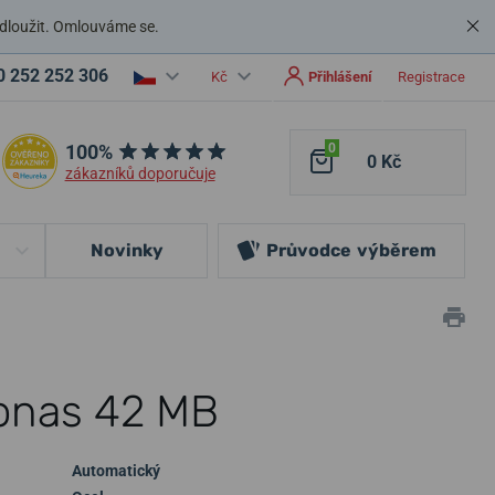
dloužit. Omlouváme se.
0 252 252 306
Kč
Přihlášení
Registrace
100%
0
0 Kč
zákazníků doporučuje
Novinky
Průvodce
výběrem
onas 42 MB
Automatický