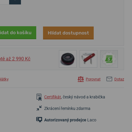
idat do košíku
Hlídat dostupnost
25 480 Kč
24 250 Kč
7 100 Kč
tě až 2 990 Kč
Skladem
Skladem
Skladem
plátky
Porovnat
Dotaz
Certifikát
, český návod a krabička
Zkrácení řemínku zdarma
Autorizovaný prodejce
Laco