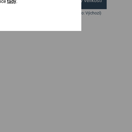
Vytisknout vzory velikostí
Více
tady
.
(U tisku nastavte Měřítko: Výchozí)