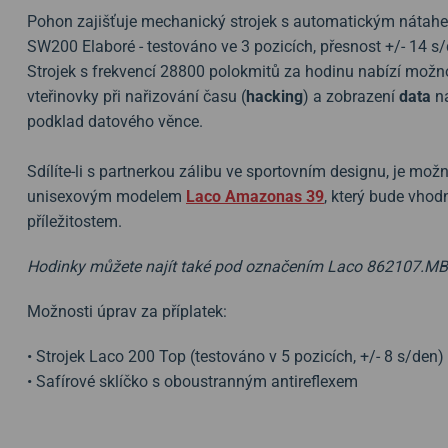
Pohon zajišťuje mechanický strojek s automatickým náta
SW200 Elaboré - testováno ve 3 pozicích, přesnost +/- 14 
Strojek s frekvencí 28800 polokmitů za hodinu nabízí možn
vteřinovky při nařizování času (
hacking
) a zobrazení
data
na
podklad datového věnce.
Sdílíte-li s partnerkou zálibu ve sportovním designu, je mož
unisexovým modelem
Laco Amazonas 39
, který bude vho
příležitostem.
Hodinky můžete najít také pod označením Laco
862107.MB
Možnosti úprav za příplatek:
• Strojek Laco 200 Top (testováno v 5 pozicích, +/- 8 s/den)
• Safírové sklíčko s oboustranným antireflexem