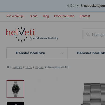
⚠️ Do 14. 8.
neposkytujeme
Vše o nákupu
O nás
Blog
Prodejna Praha
Kontakt
Specialisté na hodinky
Pánské hodinky
Dámské hodin
Značky
Laco
Squad
Amazonas 42 MB