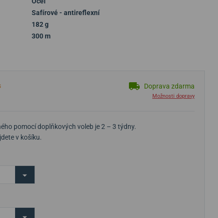
Ocel
Safírové - antireflexní
182 g
300 m
s
Doprava zdarma
Možnosti dopravy
ého pomocí doplňkových voleb je 2 – 3 týdny.
dete v košíku.