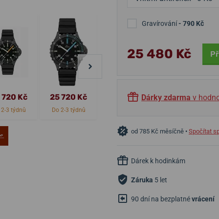
Gravírování
- 790 Kč
25 480 Kč
Př
 720 Kč
25 720 Kč
14 450 Kč
24 250 Kč
Dárky zdarma
v hodno
 2-3 týdnů
Do 2-3 týdnů
Skladem
Skladem
od 785 Kč měsíčně •
Spočítat s
Dárek k hodinkám
Záruka
5 let
90 dní na bezplatné
vrácení