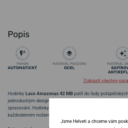
Popis
POHON
MATERIÁL POUZDRA
MATERIÁL S
AUTOMATICKÝ
OCEL
SAFÍROV
ANTIREFL
Zobrazit všechny par
Hodinky
Laco Amazonas 42 MB
patří do řady potápěčskýc
jednoduchým designem a vlastnostmi potápek, mezi něž pat
zpracování. Hodinky jsou skvělou volbou pro sport a volný čas
každodenním nošení.
Jsme Helveti a chceme vám poskyt