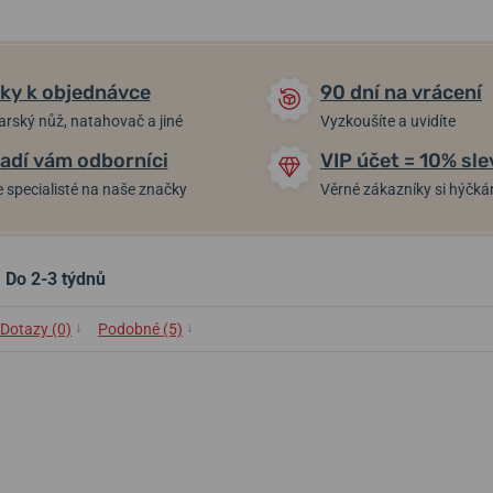
ky k objednávce
90 dní na vrácení
arský nůž, natahovač a jiné
Vyzkoušíte a uvidíte
adí vám odborníci
VIP účet = 10% sle
 specialisté na naše značky
Věrné zákazníky si hýčk
Do 2-3 týdnů
↓
↓
Dotazy (0)
Podobné (5)