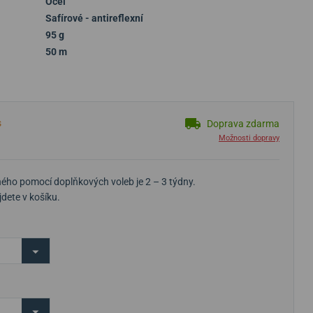
Ocel
Safírové - antireflexní
95 g
50 m
s
Doprava zdarma
Možnosti dopravy
ého pomocí doplňkových voleb je 2 – 3 týdny.
dete v košíku.