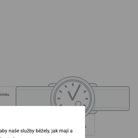
emínku
ouzdra
Průměr pouzdra
by naše služby běžely, jak mají a
mm
42 mm