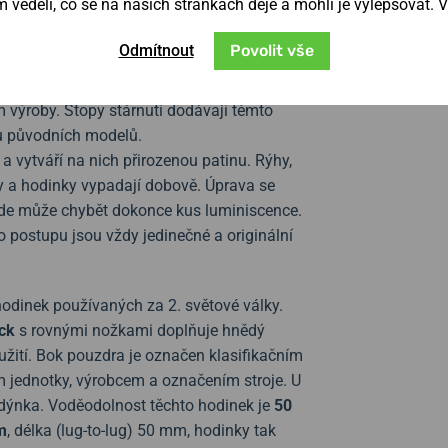
věděli, co se na našich stránkách děje a mohli je vylepšovat. 
Odmítnout
Povolit vše
ními pozorovacími hodinkami ze 40. let, s
ěkolik generací. Ručně vyráběné hodinky
výroby. Stopy stárnutí dodávají těmto
 u původních modelů.
a vytváří na nich přirozenou patinu. Rýhy,
ky a hodinky vypadají dobově. Úprava se
 kde může chybět dokonce kus luminiscence.
postupu jsou vždy jedinečné a originální
hodinek používaných za 2. světové války.
ück
s rovnými nožkami doplňuje hnědý
užití. Bok pouzdra je označen klasifikačním
m jednotky, výrobcem a označením stroje. U
u dýnka. Voděodolnost těchto hodinek je
50
m
, délka (lug-to-lug) 50 mm, hodinky tak