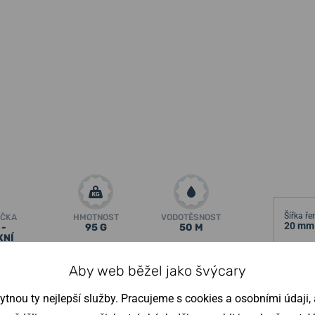
Šířka ř
ÍČKA
HMOTNOST
VODOTĚSNOST
20 mm
 -
95 G
50 M
XNÍ
ametry
↓
Aby web běžel jako švýcary
mou typickým pilotním designem, který se
Výška p
nou ty nejlepší služby. Pracujeme s cookies a osobními údaji, a
12,8 
ejen u hodinkových fanoušků těší velké