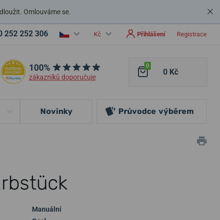
dloužit. Omlouváme se.
0 252 252 306
Kč
Přihlášení
Registrace
100%
0
0 Kč
zákazníků doporučuje
Novinky
Průvodce
výběrem
Erbstück
Manuální