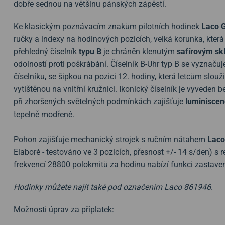
dobře sednou na většinu pánských zápěstí.
Ke klasickým poznávacím znakům pilotních hodinek
Laco G
ručky a indexy na hodinových pozicích, velká korunka, která
přehledný číselník
typu B
je chráněn klenutým
safírovým sk
odolností proti poškrábání. Číselník B-Uhr typ B se vyznaču
číselníku, se šipkou na pozici 12. hodiny, která letcům slou
vytištěnou na vnitřní kružnici.
Ikonický číselník je vyveden be
při zhoršených světelných podmínkách zajišťuje
luminiscenč
tepelně modřené.
Pohon zajišťuje mechanický strojek s ručním nátahem
Laco
Elaboré - testováno ve 3 pozicích, přesnost +/- 14 s/den) s
frekvencí 28800 polokmitů za hodinu nabízí funkci zastavení
Hodinky můžete najít také pod označením Laco 861946
.
Možnosti úprav za příplatek: