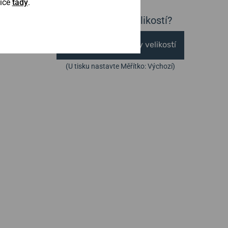
Více
tady
.
Nejste si jisti velikostí?
Vytisknout vzory velikostí
(U tisku nastavte Měřítko: Výchozí)