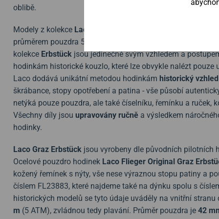
abychom 
oblibě.
Modely z kolekce
Laco Pilot Original
jsou inspirované původ
průměrem pouzdra 55 mm a vypadají, jako by je nosilo již n
kolekce
Erbstück
jsou jedinečné svým vzhledem a postupem 
hodinkám historické kouzlo, které lze obvykle nalézt pouze
Laco dodává unikátní metodou hodinkám
historický vzhled
škrábance, stopy opotřebení a patina - vše působí autentic
netýká pouze pouzdra, ale také číselníku, řemínku a ruček,
Všechny díly jsou
upravovány ručně
a výsledkem náročného 
hodinky.
Laco Graz Erbstück
jsou vyrobeny dle původních pilotních 
Ocelové pouzdro hodinek
Laco Flieger Original Graz Erbst
kožený řemínek s nýty, vše nese výraznou stopu patiny a po
číslem FL23883, které najdeme také na dýnku spolu s čísle
historických modelů se tyto údaje uváděly na vnitřní stran
m
(5 ATM), zvládnou tedy plavání. Průměr pouzdra je
42 m