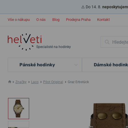
⚠️ Do 14. 8.
neposkytujeme
Vše o nákupu
O nás
Blog
Prodejna Praha
Kontakt
Specialisté na hodinky
Pánské hodinky
Dámské hodin
Značky
Laco
Pilot Original
Graz Erbstück