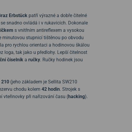
raz Erbstück
patří výrazné a dobře čitelné
 se snadno ovládá i v rukavicích. Dokonale
líčkem
s vnitřním antireflexem a vysokou
je minutovou stupnicí tištěnou po obvodu
žila pro rychlou orientaci a hodinovou škálou
z loga, tak jako u předlohy.
Lepší čitelnost
ní číselník
a
ručky
. Ručky hodinek jsou
 210
(jeho základem je Sellita SW210
 rezervu chodu kolem
42 hodin
. Strojek s
 vteřinovky při nařizování času (
hacking
).