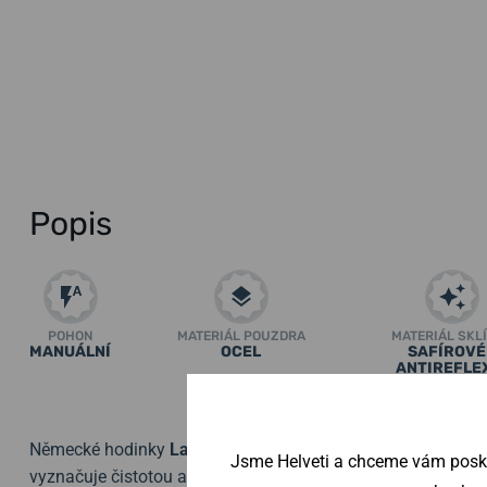
Popis
POHON
MATERIÁL POUZDRA
MATERIÁL SKL
MANUÁLNÍ
OCEL
SAFÍROVÉ
ANTIREFLE
Zobrazit všechny par
Německé hodinky
Laco Graz Erbstück
na první pohled zauj
Jsme Helveti a chceme vám poskyt
vyznačuje čistotou a skvělou přehledností, díky čemuž se n