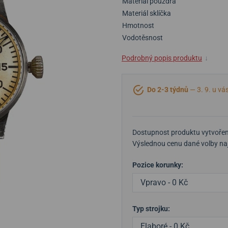
Materiál pouzdra
Materiál sklíčka
Hmotnost
Vodotěsnost
Podrobný popis produktu
↓
Do 2-3 týdnů
— 3. 9. u vá
Dostupnost produktu vytvořen
Výslednou cenu dané volby naj
Pozice korunky:
Vpravo - 0 Kč
Typ strojku:
Elaboré - 0 Kč