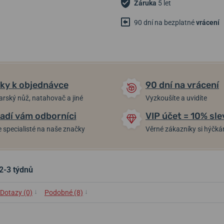
Záruka
5 let
90 dní na bezplatné
vrácení
ky k objednávce
90 dní na vrácení
arský nůž, natahovač a jiné
Vyzkoušíte a uvidíte
adí vám odborníci
VIP účet = 10% sle
 specialisté na naše značky
Věrné zákazníky si hýčk
2-3 týdnů
↓
↓
Dotazy (0)
Podobné (8)