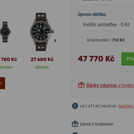
Úprava sklíčka:
Vnitřní antireflex - 0 Kč
Gravírování
- 790 Kč
47 770 Kč
Při
 780 Kč
27 680 Kč
51 450 Kč
9 550 Kč
Skladem
Skladem
Skladem
Skladem
Dárky zdarma
v hodno
od 1 471 Kč měsíčně •
Spočítat 
Dárek k hodinkám