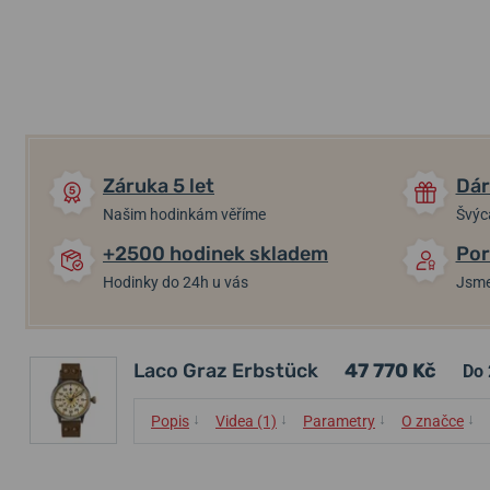
Záruka 5 let
Dár
Našim hodinkám věříme
Švýc
+2500 hodinek skladem
Por
Hodinky do 24h u vás
Jsme
Laco Graz Erbstück
47 770 Kč
Do 
↓
↓
↓
↓
Popis
Videa (1)
Parametry
O značce