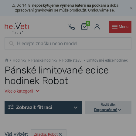
⚠️ Do 14. 8.
neposkytujeme výměnu baterií na počkání
a doba
zpracování gravírování se může prodloužit. Omlouváme se.
0
Menu
Hodinky
Pánské hodinky
Podle stavu
Limitované edice hodinek
Pánské limitované edice
hodinek Robot
Více o kategorii
Řadit dle:
Zobrazit filtraci
Doporučené
Váš výběr:
Značka: Robot