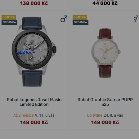
138 000 Kč
44 000 Kč
LIMITKA
LIMITKA
NOVINKA
NOVINKA
Robot Legends Josef Mašín
Robot Graphic Sutnar PUPP
Limited Edition
325
9. 11. u vás
24. 8. u vás
Až 2 měsíce
Do týdne
148 000 Kč
148 000 Kč