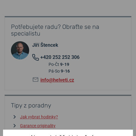
Potřebujete radu? Obraťte se na
specialistu
Jiří Štencek
+420 252 252 306
Po-Čt
9-19
Pá-So
9-16
info@helveti.cz
Tipy z poradny
Jak vybrat hodinky?
Garance originality
Péče o hodinky