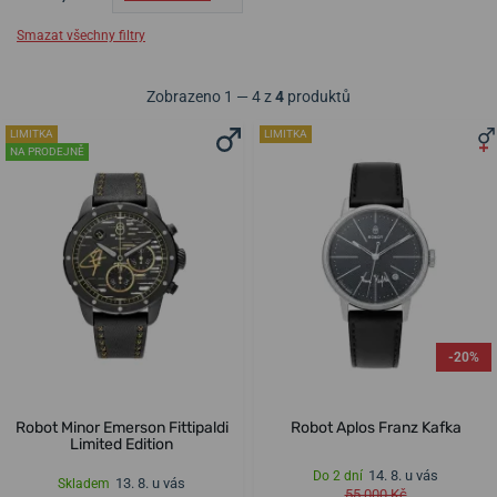
Smazat všechny filtry
Zobrazeno 1 — 4 z
4
produktů
LIMITKA
LIMITKA
NA PRODEJNĚ
-20%
Robot Minor Emerson Fittipaldi
Robot Aplos Franz Kafka
Limited Edition
14. 8. u vás
Do 2 dní
13. 8. u vás
Skladem
55 000 Kč