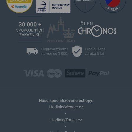
Doprava zdarma
Prodloužená
na vše od 3 000,-
záruka 5 let
Naše specializované eshopy:
HodinkyWenger.cz
•
HodinkyTraser.cz
•