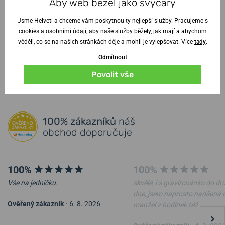
Aby web běžel jako švýcary
Proč jedny hodinky nestačí?
Jsme Helveti a chceme vám poskytnou ty nejlepší služby. Pracujeme s
Videoprohlídka hodinek
cookies a osobními údaji, aby naše služby běžely, jak mají a abychom
Stylové hodinky jako dárek
věděli, co se na našich stránkách děje a mohli je vylepšovat. Více
tady
.
Odmítnout
Vstoupit do poradny
↓
Povolit vše
100% zákazníků
náš
obchod doporučuje
100%
100%
Vše na jedničku.
skvělé, i s gravírováním do d
dne, jsem naprosto nadšená 
Ověřený zákazník
•
6. 8. 2026
manžel z hodinek též