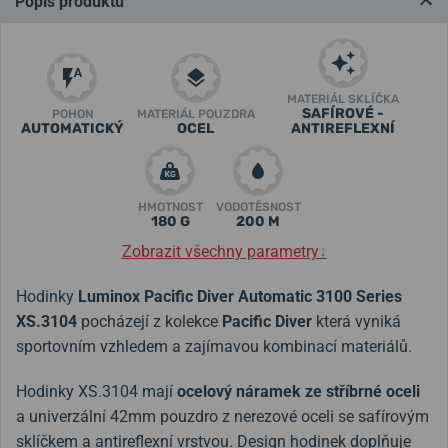
Popis produktu
MATERIÁL SKLÍČKA
SAFÍROVÉ -
POHON
MATERIÁL POUZDRA
AUTOMATICKÝ
OCEL
ANTIREFLEXNÍ
HMOTNOST
VODOTĚSNOST
180 G
200 M
Zobrazit všechny parametry
↓
Hodinky
Luminox Pacific Diver Automatic 3100 Series
XS.3104
pocházejí z kolekce
Pacific Diver
která vyniká
sportovním vzhledem a zajímavou kombinací materiálů.
Hodinky XS.3104 mají
ocelový náramek ze stříbrné oceli
a univerzální 42mm pouzdro z nerezové oceli se safírovým
sklíčkem a antireflexní vrstvou. Design hodinek doplňuje