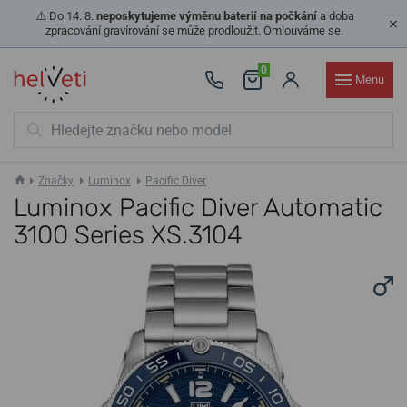
⚠️ Do 14. 8.
neposkytujeme výměnu baterií na počkání
a doba
zpracování gravírování se může prodloužit. Omlouváme se.
0
Menu
Značky
Luminox
Pacific Diver
Luminox Pacific Diver Automatic
3100 Series XS.3104