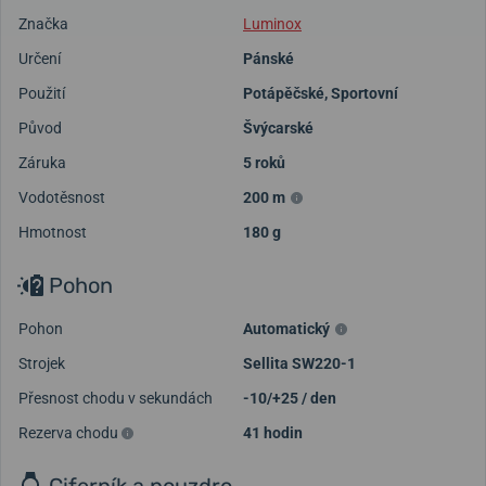
Značka
Luminox
Určení
Pánské
Použití
Potápěčské
,
Sportovní
Původ
Švýcarské
Záruka
5 roků
Vodotěsnost
200 m
Hmotnost
180 g
Pohon
Pohon
Automatický
Strojek
Sellita SW220-1
Přesnost chodu v sekundách
-10/+25 / den
Rezerva chodu
41 hodin
Ciferník a pouzdro