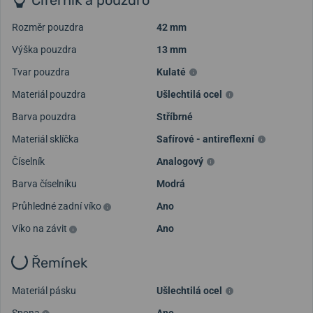
Rozměr pouzdra
42 mm
Výška pouzdra
13 mm
Tvar pouzdra
Kulaté
Materiál pouzdra
Ušlechtilá ocel
Barva pouzdra
Stříbrné
Materiál sklíčka
Safírové - antireflexní
Číselník
Analogový
Barva číselníku
Modrá
Průhledné zadní víko
Ano
Víko na závit
Ano
Řemínek
Materiál pásku
Ušlechtilá ocel