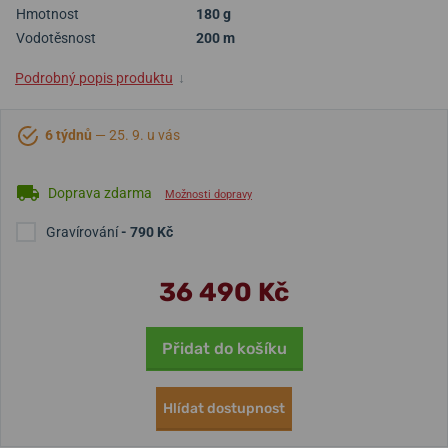
Hmotnost
180 g
Vodotěsnost
200 m
Podrobný popis produktu
↓
6 týdnů
— 25. 9. u vás
Doprava zdarma
Možnosti dopravy
Gravírování
- 790 Kč
36 490 Kč
Přidat do košíku
Hlídat dostupnost