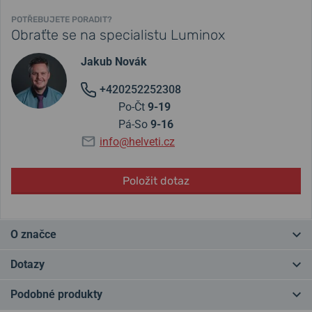
POTŘEBUJETE PORADIT?
Obraťte se na specialistu Luminox
Jakub Novák
+420252252308
Po-Čt
9-19
Pá-So
9-16
info@helveti.cz
Položit dotaz
O značce
Název Luminox vznikl spojením slov Lumi (latinsky světlo) a Nox
Dotazy
(latinsky noc). Značka byla založena v roce 1989 a nabízí hodinky
s
unikátní technologií LLT
(samonapájející osvětlení - tritiové
Podobné produkty
trubice), díky které na hodinky Luminox uvidíte za každých
Máte otázku? Zanechte nám komentář