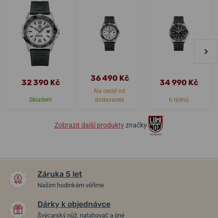
36 490 Kč
32 390 Kč
34 990 Kč
Na cestě od
Skladem
dodavatele
6 týdnů
Zobrazit další produkty
značky
Záruka 5 let
Našim hodinkám věříme
Dárky k objednávce
Švýcarský nůž, natahovač a jiné