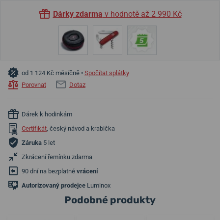
Dárky zdarma
v hodnotě až 2 990 Kč
od 1 124 Kč měsíčně •
Spočítat splátky
Porovnat
Dotaz
Dárek k hodinkám
Certifikát
, český návod a krabička
Záruka
5 let
Zkrácení řemínku zdarma
90 dní na bezplatné
vrácení
Autorizovaný prodejce
Luminox
Podobné produkty