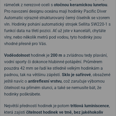
rámeček z nerezové oceli s
otočnou keramickou lunetou
.
Pro navození designu oceánu mají hodinky Pacific Diver
Automatic výrazně strukturovaný černý číselník se vzorem
vln. Hodinky pohání automatický strojek Sellita SW220-1 s
funkcí data na třetí pozici. Ať už jste v kanceláři, chytáte
vlny, nebo několik metrů pod vodou, tyto hodinky jsou
vhodné přesně pro Vás.
Voděodolnost
hodinek je
200 m
a zvládnou tedy plavání,
vodní sporty či dokonce hlubinné potápění.
Průměrem
pouzdra 42 mm se řadí ke středně velkým hodinkám a
padnou, tak na většinu zápěstí.
Sklo je safírové
, obsažené
ještě navíc o
antireflexní vrstvu
, což zaručuje výbornou
čitelnost na přímém slunci, a také se nemusíte bát, že
hodinky poškrábete.
Největší předností hodinek je potom
tritiová luminiscence
,
která zajistí
čitelnost hodinek ve tmě, bez jakéhokoliv