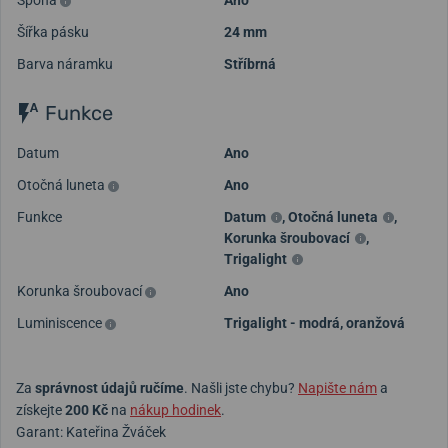
Spona
Ano
Šířka pásku
24 mm
Barva náramku
Stříbrná
Funkce
Datum
Ano
Otočná luneta
Ano
Funkce
Datum
,
Otočná luneta
,
Korunka šroubovací
,
Trigalight
Korunka šroubovací
Ano
Luminiscence
Trigalight - modrá, oranžová
Za
správnost údajů ručíme
. Našli jste chybu?
Napište nám
a
získejte
200 Kč
na
nákup hodinek
.
Garant: Kateřina Žváček