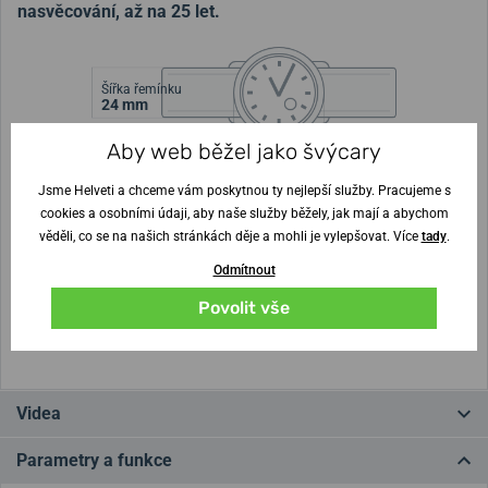
nasvěcování, až na 25 let.
Šířka řemínku
24 mm
Aby web běžel jako švýcary
Výška pouzdra
Průměr pouzdra
13 mm
42 mm
Jsme Helveti a chceme vám poskytnou ty nejlepší služby. Pracujeme s
cookies a osobními údaji, aby naše služby běžely, jak mají a abychom
Nejste si jisti velikostí?
věděli, co se na našich stránkách děje a mohli je vylepšovat. Více
tady
.
Odmítnout
Vytisknout vzory velikostí
Povolit vše
(U tisku nastavte Měřítko: Výchozí)
Videa
Parametry a funkce