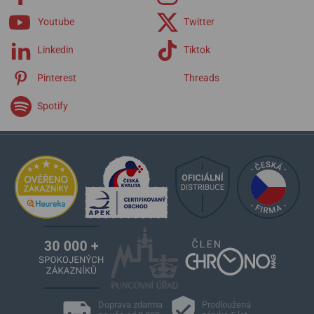
Youtube
Twitter
Linkedin
Tiktok
Pinterest
Threads
Spotify
Doprava zdarma
Prodloužená