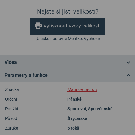
Nejste si jisti velikostí?
Vytisknout vzory velikostí
(U tisku nastavte Měřítko: Výchozí)
Videa
Parametry a funkce
Značka
Maurice Lacroix
Určení
Pánské
Použití
Sportovní
,
Společenské
Původ
Švýcarské
Záruka
5 roků