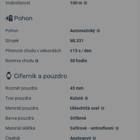
Vodotěsnost
100 m
Pohon
Pohon
Automatický
Strojek
ML331
Přesnost chodu v sekundách
±15 s / den
Rezerva chodu
50 hodin
Ciferník a pouzdro
Rozměr pouzdra
45 mm
Tvar pouzdra
Kulaté
Materiál pouzdra
Ušlechtilá ocel
Barva pouzdra
Stříbrné
Materiál sklíčka
Safírové - antireflexní
Číselník
Analogový