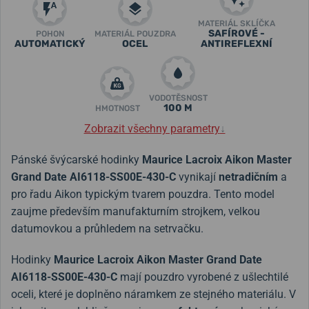
MATERIÁL SKLÍČKA
SAFÍROVÉ -
POHON
MATERIÁL POUZDRA
AUTOMATICKÝ
OCEL
ANTIREFLEXNÍ
VODOTĚSNOST
100 M
HMOTNOST
Zobrazit všechny parametry
↓
Pánské švýcarské hodinky
Maurice Lacroix Aikon Master
Grand Date AI6118-SS00E-430-C
vynikají
netradičním
a
pro řadu Aikon typickým tvarem pouzdra. Tento model
zaujme především manufakturním strojkem, velkou
datumovkou a průhledem na setrvačku.
Hodinky
Maurice Lacroix Aikon Master Grand Date
AI6118-SS00E-430-C
mají pouzdro vyrobené z ušlechtilé
oceli, které je doplněno náramkem ze stejného materiálu. V