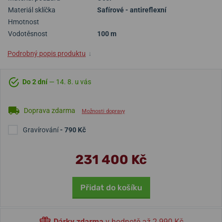
Materiál sklíčka
Safírové - antireflexní
Hmotnost
Vodotěsnost
100 m
Podrobný popis produktu
↓
Do 2 dní
— 14. 8. u vás
Doprava zdarma
Možnosti dopravy
Gravírování
- 790 Kč
231 400 Kč
Přidat do košíku
Dárky zdarma
v hodnotě až 2 990 Kč