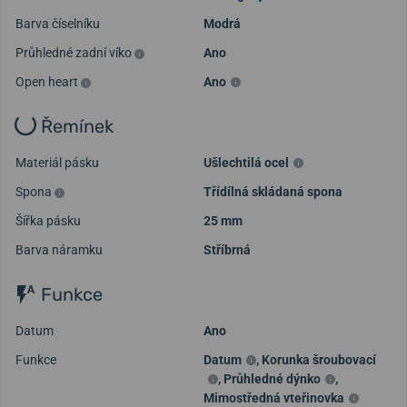
Barva číselníku
Modrá
Průhledné zadní víko
Ano
Open heart
Ano
Řemínek
Materiál pásku
Ušlechtilá ocel
Spona
Třídílná skládaná spona
Šířka pásku
25 mm
Barva náramku
Stříbrná
Funkce
Datum
Ano
Funkce
Datum
,
Korunka šroubovací
,
Průhledné dýnko
,
Mimostředná vteřinovka