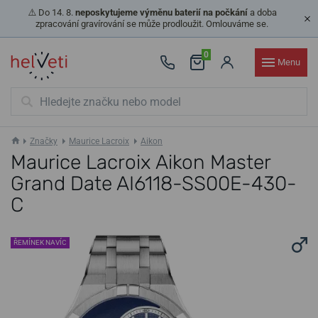
⚠️ Do 14. 8.
neposkytujeme výměnu baterií na počkání
a doba
zpracování gravírování se může prodloužit. Omlouváme se.
0
Menu
Značky
Maurice Lacroix
Aikon
Maurice Lacroix Aikon Master
Grand Date AI6118-SS00E-430-
C
ŘEMÍNEK NAVÍC