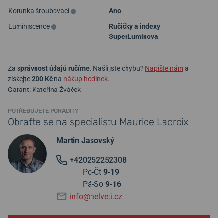
Korunka šroubovací
Ano
Luminiscence
Ručičky a indexy
SuperLuminova
Za
správnost údajů ručíme
. Našli jste chybu?
Napište nám
a
získejte
200 Kč
na
nákup hodinek
.
Garant: Kateřina Žváček
POTŘEBUJETE PORADIT?
Obraťte se na specialistu Maurice Lacroix
Martin Jasovský
+420252252308
Po-Čt
9-19
Pá-So
9-16
info@helveti.cz