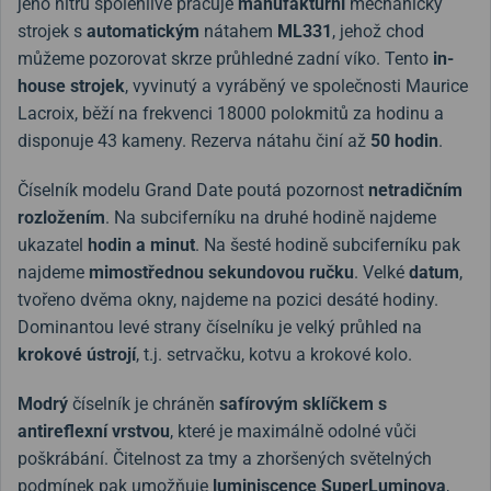
jeho nitru spolehlivě pracuje
manufakturní
mechanický
strojek s
automatickým
nátahem
ML331
, jehož chod
můžeme pozorovat skrze průhledné zadní víko. Tento
in-
house strojek
, vyvinutý a vyráběný ve společnosti Maurice
Lacroix, běží na frekvenci 18000 polokmitů za hodinu a
disponuje 43 kameny. Rezerva nátahu činí až
50 hodin
.
Číselník modelu Grand Date poutá pozornost
netradičním
rozložením
. Na subciferníku na druhé hodině najdeme
ukazatel
hodin a minut
. Na šesté hodině subciferníku pak
najdeme
mimostřednou sekundovou ručku
. Velké
datum
,
tvořeno dvěma okny, najdeme na pozici desáté hodiny.
Dominantou levé strany číselníku je velký průhled na
krokové ústrojí
, t.j. setrvačku, kotvu a krokové kolo.
Modrý
číselník je chráněn
safírovým sklíčkem s
antireflexní vrstvou
, které je maximálně odolné vůči
poškrábání. Čitelnost za tmy a zhoršených světelných
podmínek pak umožňuje
luminiscence SuperLuminova
,