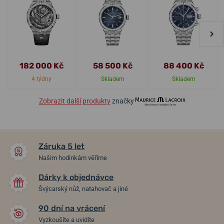
182 000 Kč
58 500 Kč
88 400 Kč
4 týdny
Skladem
Skladem
Zobrazit další produkty
značky
Záruka 5 let
Našim hodinkám věříme
Dárky k objednávce
Švýcarský nůž, natahovač a jiné
90 dní na vrácení
Vyzkoušíte a uvidíte