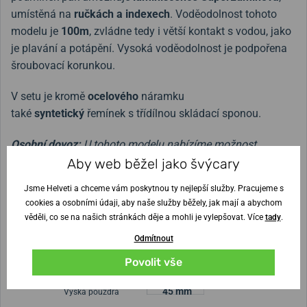
umístěná na
ručkách a indexech
. Voděodolnost tohoto
modelu je
100m
, zvládne tedy i větší kontakt s vodou, jako
je plavání a potápění. Vysoká voděodolnost je podpořena
šroubovací korunkou.
V setu je kromě
ocelového
náramku
také
syntetický
řemínek s třídílnou skládací sponou.
Osobní dovoz:
U tohoto modelu nabízíme možnost
osobního dovozu (Praha a Středočeský kraj) hodinek
Aby web běžel jako švýcary
garantem značky. V případě zájmu uveďte poznámku do
Jsme Helveti a chceme vám poskytnou ty nejlepší služby. Pracujeme s
objednávky, ozveme se vám.
Více informací zde.
cookies a osobními údaji, aby naše služby běžely, jak mají a abychom
věděli, co se na našich stránkách děje a mohli je vylepšovat. Více
tady
.
Odmítnout
Šířka řemínku
25 mm
Povolit vše
Průměr pouzdra
45 mm
Výška pouzdra