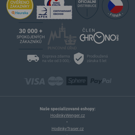
Doprava zdarma
Prodloužená
na vše od 3 000,-
záruka 5 let
Naše specializované eshopy:
HodinkyWenger.cz
•
HodinkyTraser.cz