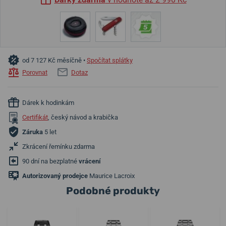
od 7 127 Kč měsíčně •
Spočítat splátky
Porovnat
Dotaz
Dárek k hodinkám
Certifikát
, český návod a krabička
Záruka
5 let
Zkrácení řemínku zdarma
90 dní na bezplatné
vrácení
Autorizovaný prodejce
Maurice Lacroix
Podobné produkty