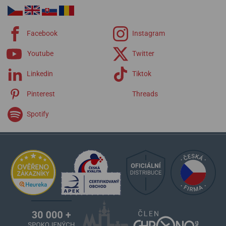
Aikon
Eliros
Fiaba
Facebook
Instagram
Masterpiece
Pontos
Youtube
Twitter
1975
Linkedin
Tiktok
Pinterest
Threads
Spotify