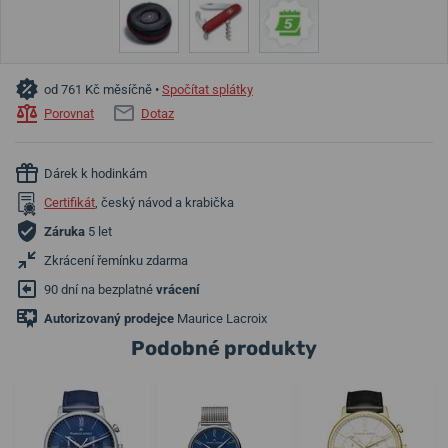
od 761 Kč měsíčně •
Spočítat splátky
Porovnat
Dotaz
Dárek k hodinkám
Certifikát
, český návod a krabička
Záruka
5 let
Zkrácení řemínku zdarma
90 dní na bezplatné
vrácení
Autorizovaný prodejce
Maurice Lacroix
Podobné produkty