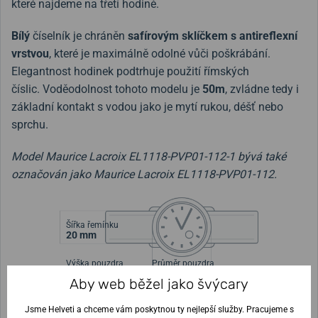
které najdeme na třetí hodině.
Bílý
číselník je chráněn
safírovým sklíčkem s antireflexní
vrstvou
, které je maximálně odolné vůči poškrábání.
Elegantnost hodinek podtrhuje použití římských
číslic. Voděodolnost tohoto modelu je
50m
, zvládne tedy i
základní kontakt s vodou jako je mytí rukou, déšť nebo
sprchu.
Model Maurice Lacroix EL1118-PVP01-112-1 bývá také
označován jako Maurice Lacroix EL1118-PVP01-112.
Šířka řemínku
20 mm
Výška pouzdra
Průměr pouzdra
7,9 mm
40 mm
Aby web běžel jako švýcary
Jsme Helveti a chceme vám poskytnou ty nejlepší služby. Pracujeme s
Nejste si jisti velikostí?