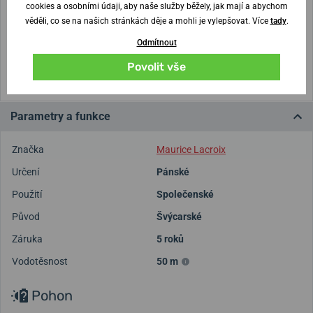
cookies a osobními údaji, aby naše služby běžely, jak mají a abychom
věděli, co se na našich stránkách děje a mohli je vylepšovat. Více
tady
.
Vytisknout vzory velikostí
Odmítnout
(U tisku nastavte Měřítko: Výchozí)
Povolit vše
Parametry a funkce
Značka
Maurice Lacroix
Určení
Pánské
Použití
Společenské
Původ
Švýcarské
Záruka
5 roků
Vodotěsnost
50 m
Pohon