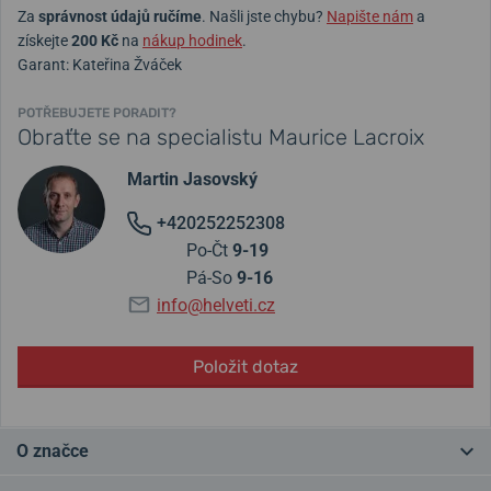
Za
správnost údajů ručíme
. Našli jste chybu?
Napište nám
a
získejte
200 Kč
na
nákup hodinek
.
Garant: Kateřina Žváček
POTŘEBUJETE PORADIT?
Obraťte se na specialistu Maurice Lacroix
Martin Jasovský
+420252252308
Po-Čt
9-19
Pá-So
9-16
info@helveti.cz
Položit dotaz
O značce
Švýcarská značka Maurice Lacroix je poměrně mladá, vznikla v roce