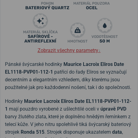
POHON
MATERIÁL POUZDRA
BATERIOVÝ QUARTZ
OCEL
MATERIÁL SKLÍČKA
SAFÍROVÉ -
VODOTĚSNOST
ANTIREFLEXNÍ
50 M
HMOTNOST
Zobrazit všechny parametry
↓
Pánské švýcarské hodinky
Maurice Lacroix Eliros Date
EL1118-PVP01-112-1
patřící do řady Eliros se vyznačují
decentním a elegantním vzhledem, díky kterému jsou
použitelné jak pro každodenní nošení, tak i do společnosti.
Hodinky
Maurice Lacroix Eliros Date EL1118-PVP01-112-
1
mají pouzdro vyrobené z ušlechtilé oceli v
úpravě PVD
barvy žlutého zlata, které je doplněno hnědým řemínkem z
telecí kůže. V jeho nitru spolehlivě tiká švýcarský bateriový
strojek
Ronda 515
. Strojek disponuje ukazatelem
data
,