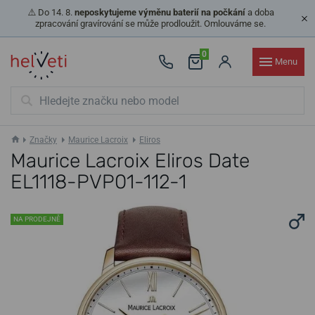
⚠️ Do 14. 8.
neposkytujeme výměnu baterií na počkání
a doba
zpracování gravírování se může prodloužit. Omlouváme se.
0
Menu
Značky
Maurice Lacroix
Eliros
Maurice Lacroix Eliros Date
EL1118-PVP01-112-1
NA PRODEJNĚ