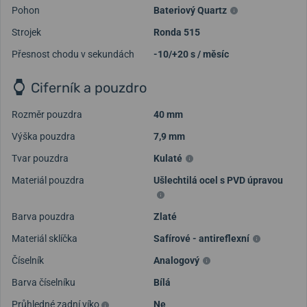
Pohon
Bateriový Quartz
Strojek
Ronda 515
Přesnost chodu v sekundách
-10/+20 s / měsíc
Ciferník a pouzdro
Rozměr pouzdra
40 mm
Výška pouzdra
7,9 mm
Tvar pouzdra
Kulaté
Materiál pouzdra
Ušlechtilá ocel s PVD úpravou
Barva pouzdra
Zlaté
Materiál sklíčka
Safírové - antireflexní
Číselník
Analogový
Barva číselníku
Bílá
Průhledné zadní víko
Ne