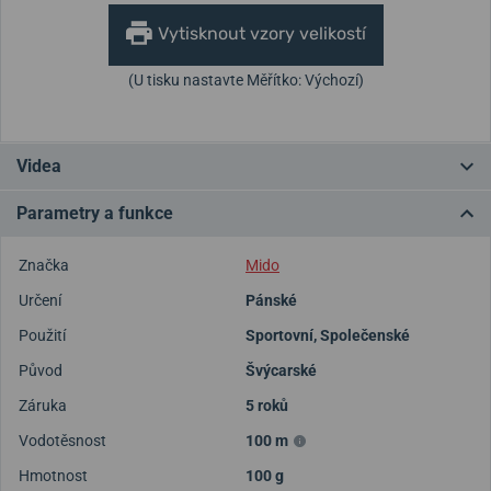
Vytisknout vzory velikostí
(U tisku nastavte Měřítko: Výchozí)
Videa
Parametry a funkce
Značka
Mido
Určení
Pánské
Použití
Sportovní
,
Společenské
Původ
Švýcarské
Záruka
5 roků
Vodotěsnost
100 m
Hmotnost
100 g