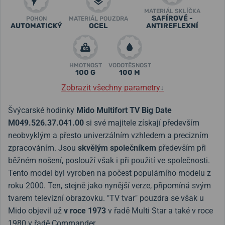
MATERIÁL SKLÍČKA
SAFÍROVÉ -
POHON
MATERIÁL POUZDRA
AUTOMATICKÝ
OCEL
ANTIREFLEXNÍ
HMOTNOST
VODOTĚSNOST
100 G
100 M
Zobrazit všechny parametry
↓
Švýcarské hodinky
Mido Multifort TV Big Date
M049.526.37.041.00
si své majitele získají především
neobvyklým a přesto univerzálním vzhledem a precizním
zpracováním. Jsou
skvělým společníkem
především při
běžném nošení, poslouží však i při použití ve společnosti.
Tento model byl vyroben na počest populárního modelu z
roku 2000. Ten, stejně jako nynější verze, připomíná svým
tvarem televizní obrazovku. "TV tvar" pouzdra se však u
Mido objevil už
v roce
1973
v řadě Multi Star a také v roce
1980 v řadě Commander.