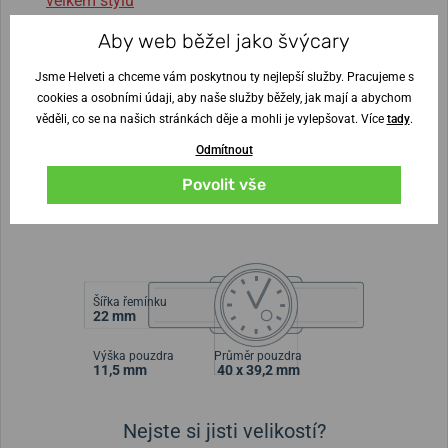
velkém stylu
Jaké hodinky by měl nosit švédský architekt? Mido TV!
Aby web běžel jako švýcary
Hodinky pod mikroskopem:
Jsme Helveti a chceme vám poskytnou ty nejlepší služby. Pracujeme s
cookies a osobními údaji, aby naše služby běžely, jak mají a abychom
věděli, co se na našich stránkách děje a mohli je vylepšovat. Více
tady
.
Mido Multifort TV Big Date
Odmítnout
Povolit vše
Šířka řemínku
22 mm
Výška pouzdra
Průměr pouzdra
11,5 mm
40 x 39,2 mm
Nejste si jisti velikostí?