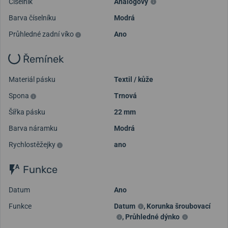
Číselník
Analogový
Barva číselníku
Modrá
Průhledné zadní víko
Ano
Řemínek
Materiál pásku
Textil / kůže
Spona
Trnová
Šířka pásku
22 mm
Barva náramku
Modrá
Rychlostěžejky
ano
Funkce
Datum
Ano
Funkce
Datum
,
Korunka šroubovací
,
Průhledné dýnko