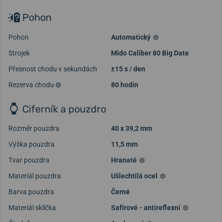
Pohon
Pohon
Automatický
Strojek
Mido Caliber 80 Big Date
Přesnost chodu v sekundách
±15 s / den
Rezerva chodu
80 hodin
Ciferník a pouzdro
Rozměr pouzdra
40 x 39,2 mm
Výška pouzdra
11,5 mm
Tvar pouzdra
Hranaté
Materiál pouzdra
Ušlechtilá ocel
Barva pouzdra
Černé
Materiál sklíčka
Safírové - antireflexní