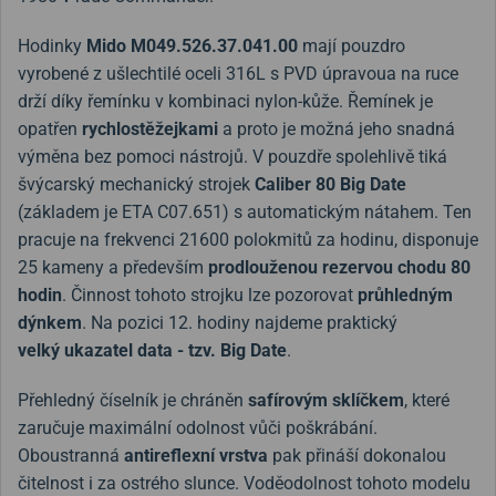
Hodinky
Mido M049.526.37.041.00
mají pouzdro
vyrobené z ušlechtilé oceli 316L s PVD úpravoua na ruce
drží díky řemínku v kombinaci nylon-kůže. Řemínek je
opatřen
rychlostěžejkami
a proto je možná jeho snadná
výměna bez pomoci nástrojů. V pouzdře spolehlivě tiká
švýcarský mechanický strojek
Caliber 80
Big Date
(základem je ETA C07.651) s automatickým nátahem. Ten
pracuje na frekvenci 21600 polokmitů za hodinu, disponuje
25 kameny a především
prodlouženou rezervou chodu 80
hodin
. Činnost tohoto strojku lze pozorovat
průhledným
dýnkem
. Na pozici 12. hodiny najdeme praktický
velký
ukazatel data - tzv. Big Date
.
Přehledný číselník je chráněn
safírovým sklíčkem
, které
zaručuje maximální odolnost vůči poškrábání.
Oboustranná
antireflexní vrstva
pak přináší dokonalou
čitelnost i za ostrého slunce. Voděodolnost tohoto modelu