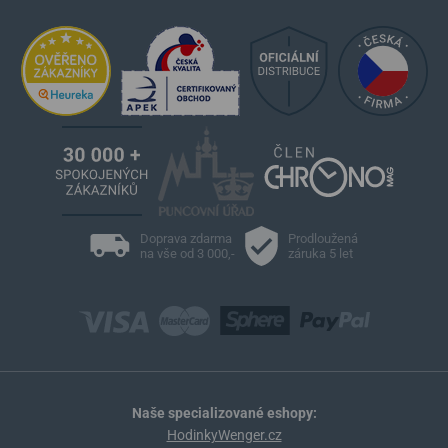
Doprava zdarma
Prodloužená
na vše od 3 000,-
záruka 5 let
Naše specializované eshopy:
HodinkyWenger.cz