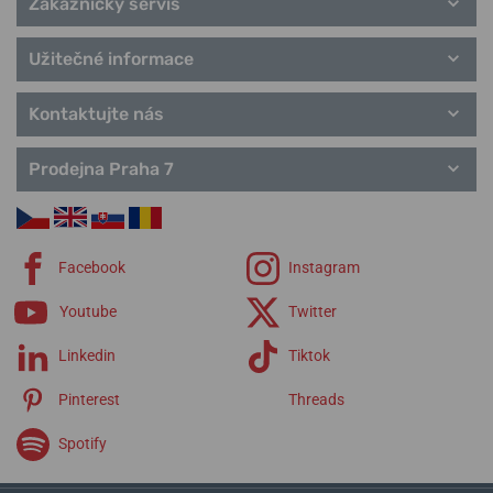
Zákaznický servis
Belluna
Commander
Užitečné informace
Multifort
Rainflower
Kontaktujte nás
All Dial
Řemínky Mido
Prodejna Praha 7
Facebook
Instagram
Youtube
Twitter
Linkedin
Tiktok
Pinterest
Threads
Spotify