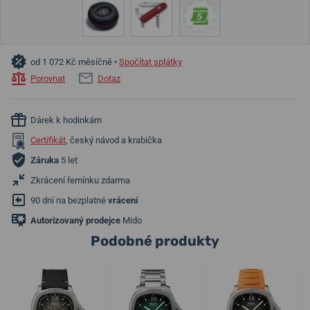
od 1 072 Kč měsíčně •
Spočítat splátky
Porovnat
Dotaz
Dárek k hodinkám
Certifikát
, český návod a krabička
Záruka
5 let
Zkrácení řemínku zdarma
90 dní na bezplatné
vrácení
Autorizovaný prodejce
Mido
Podobné produkty