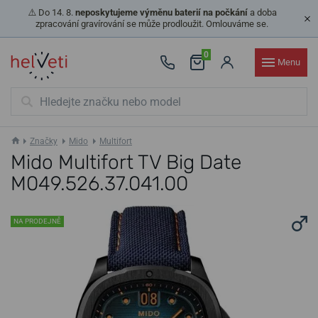
⚠️ Do 14. 8.
neposkytujeme výměnu baterií na počkání
a doba
zpracování gravírování se může prodloužit. Omlouváme se.
0
Menu
Značky
Mido
Multifort
Mido Multifort TV Big Date
M049.526.37.041.00
NA PRODEJNĚ