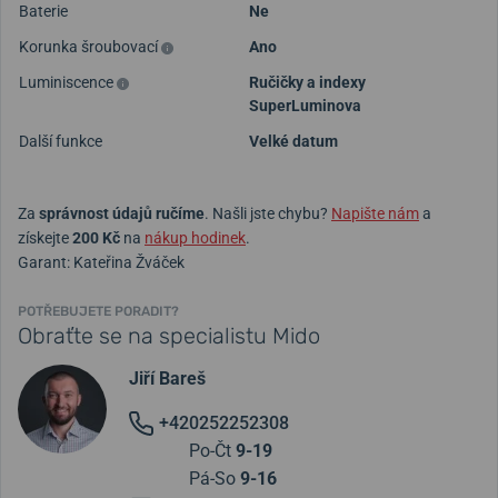
Baterie
Ne
Korunka šroubovací
Ano
Luminiscence
Ručičky a indexy
SuperLuminova
Další funkce
Velké datum
Za
správnost údajů ručíme
. Našli jste chybu?
Napište nám
a
získejte
200 Kč
na
nákup hodinek
.
Garant: Kateřina Žváček
POTŘEBUJETE PORADIT?
Obraťte se na specialistu Mido
Jiří Bareš
+420252252308
Po-Čt
9-19
Pá-So
9-16