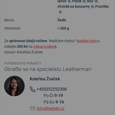
láhve
,
Pilník
,
Nůž
,
Otvírák na konzervy
,
Pravítko
Barva
Šedá
Hmotnost
> 200 g
Za
správnost údajů ručíme
. Našli jste chybu?
Napište nám
a
získejte
200 Kč
na
nákup hodinek
.
Garant: Kateřina Žváček
POTŘEBUJETE PORADIT?
Obraťte se na specialistu Leatherman
Kateřina Žváček
+420252252308
Po-Čt
9-19
Pá-So
9-16
info@helveti.cz