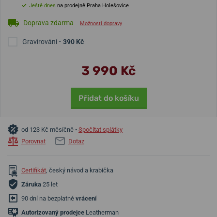
Ještě dnes
na prodejně Praha Holešovice
Doprava zdarma
Možnosti dopravy
Gravírování
- 390 Kč
3 990 Kč
Přidat do košíku
od 123 Kč měsíčně •
Spočítat splátky
Porovnat
Dotaz
Certifikát
, český návod a krabička
Záruka
25 let
90 dní na bezplatné
vrácení
Autorizovaný prodejce
Leatherman