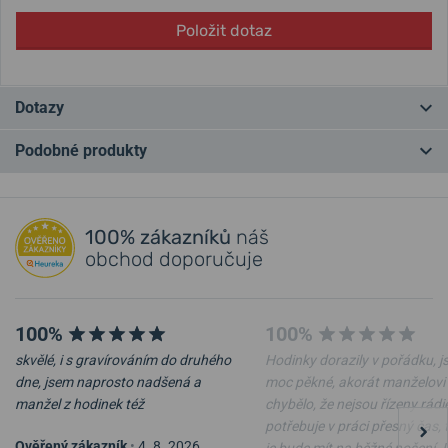
Položit dotaz
Dotazy
Podobné produkty
Máte otázku? Zanechte nám komentář
NA PRODEJNĚ
NA PRODEJNĚ
Přidat dotaz
100% zákazníků
náš
obchod doporučuje
100%
100%
skvělé, i s gravírováním do druhého
Hodinky dorazily v pořádku, j
dne, jsem naprosto nadšená a
moc pěkné, akorát manželovi
manžel z hodinek též
chybělo, že nejsou řízeny rádi
potřebuje v práci přesný čas, 
MultiTool Leatherman
MultiTool Leatherman ARC
Ověřený zákazník
•
4. 8. 2026
je bude mít na běžné nošení.