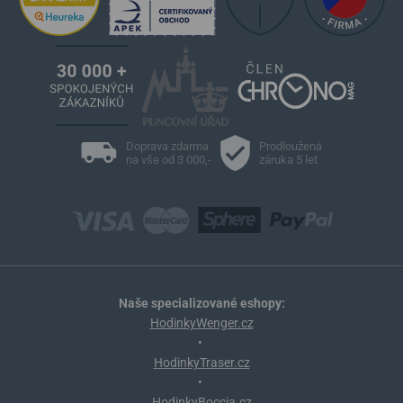
Doprava zdarma
Prodloužená
na vše od 3 000,-
záruka 5 let
Naše specializované eshopy:
HodinkyWenger.cz
•
HodinkyTraser.cz
•
HodinkyBoccia.cz