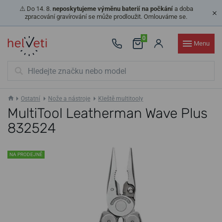
⚠️ Do 14. 8.
neposkytujeme výměnu baterií na počkání
a doba
zpracování gravírování se může prodloužit. Omlouváme se.
0
Menu
Ostatní
Nože a nástroje
Kleště multitooly
MultiTool Leatherman Wave Plus
832524
NA PRODEJNĚ