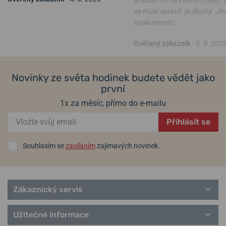
Skeletool 830920
833076
se musí upravit, je dlouhý. Ji
spokojenost.
ve středu 12. 8. u vás
ve středu 12. 8. u vás
Skladem
Skladem
2 490 Kč
7 490 Kč
Ověřený zákazník
•
3. 8. 202
Novinky ze světa hodinek budete vědět jako
první
1x za měsíc, přímo do e-mailu
Přihlásit se
Souhlasím se
zasíláním
zajímavých novinek.
Zákaznický servis
Užitečné informace