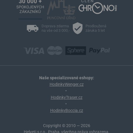
Doprava zdarma
Prodloužená
na vše od 3 000,-
záruka 5 let
Naše specializované eshopy:
HodinkyWenger.cz
•
HodinkyTraser.cz
•
HodinkyBoccia.cz
Copyright © 2010 — 2026
Helveti s.r.o., Praha, všechna práva vyhrazena.