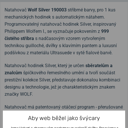
Natahovač
Wolf Silver 190003
stříbrné barvy, pro 1 kus
mechanických hodinek s automatickým nátahem.
Programovatelný natahovač hodinek Silver, inspirovaný
Philippem Wolfem I., se vyznačuje pokovením z
999
čistého stříbra
s nadčasovým vzorem vytvořeným
technikou guilloché, dvířky s klavírním pantem a luxusní
podšívkou z materiálu Ultrasuede v sytě fialové barvě.
Natahovač hodinek Silver, který je určen
sběratelům a
znalcům
špičkového řemeslného umění a tvoří součást
prestižní kolekce Silver, představuje dokonalou kombinaci
designu a technologie, jež je charakteristickým znakem
značky WOLF.
Natahovač má patentovaný otáčecí program -
přerušované
otáčení s přestávkou a “spící” fází. Směr otáčení lze
Aby web běžel jako švýcary
nastavit.