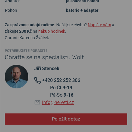
Adaptér
je součástí balení
Pohon
baterie + adaptér
Za
správnost údajů ručíme
. Našli jste chybu?
Napište nám
a
získejte
200 Kč
na
nákup hodinek
.
Garant: Kateřina Žváček
POTŘEBUJETE PORADIT?
Obraťte se na specialistu Wolf
Jiří Štencek
+420 252 252 306
Po-Čt
9-19
Pá-So
9-16
info@helveti.cz
Položit dotaz