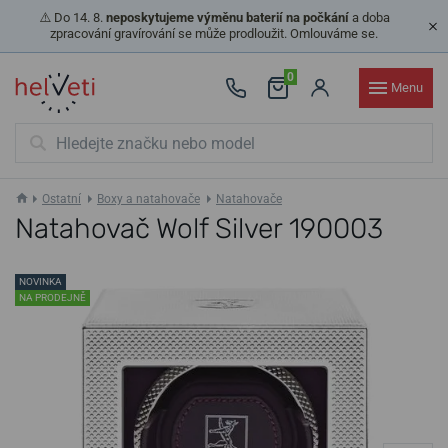
⚠️ Do 14. 8.
neposkytujeme výměnu baterií na počkání
a doba
zpracování gravírování se může prodloužit. Omlouváme se.
0
Menu
Ostatní
Boxy a natahovače
Natahovače
Natahovač Wolf Silver 190003
NOVINKA
NA PRODEJNĚ