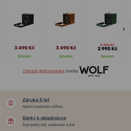
3 490 Kč
3 490 Kč
3 490 Kč
2 990 Kč
Skladem
Skladem
Skladem
Zobrazit další produkty
značky
Záruka 5 let
Našim hodinkám věříme
Dárky k objednávce
Švýcarský nůž, natahovač a jiné