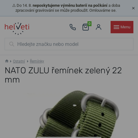
⚠️ Do 14. 8.
neposkytujeme výměnu baterií na počkání
a doba
zpracování gravírování se může prodloužit. Omlouváme se.
0
Menu
Ostatní
Řemínky
NATO ZULU řemínek zelený 22
mm