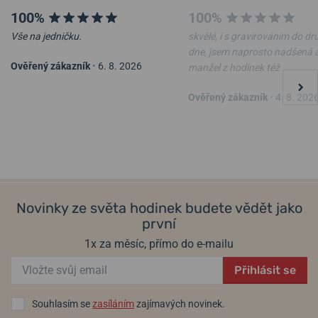
100%
100%
Vše na jedničku.
skvělé, i s gravírováním do d
dne, jsem naprosto nadšená 
Ověřený zákazník
•
6. 8. 2026
manžel z hodinek též
Ověřený zákazník
•
4. 8. 202
Novinky ze světa hodinek budete vědět jako
první
1x za měsíc, přímo do e-mailu
Přihlásit se
Souhlasím se
zasíláním
zajímavých novinek.