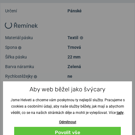
Určení
Pánské
Řemínek
Materiál pásku
Textil
Spona
Trnová
Šířka pásku
22 mm
Barva náramku
Zelená
Rychlostěžejky
ne
Aby web běžel jako švýcary
Za
správnost údajů ručíme
. Našli jste chybu?
Napište nám
a
Jsme Helveti a chceme vám poskytnou ty nejlepší služby. Pracujeme s
získejte
200 Kč
na
nákup hodinek
.
cookies a osobními údaji, aby naše služby běžely, jak mají a abychom
Garant: Kateřina Žváček
věděli, co se na našich stránkách děje a mohli je vylepšovat. Více
tady
.
Odmítnout
POTŘEBUJETE PORADIT?
Obraťte se na specialistu Helveti
Povolit vše