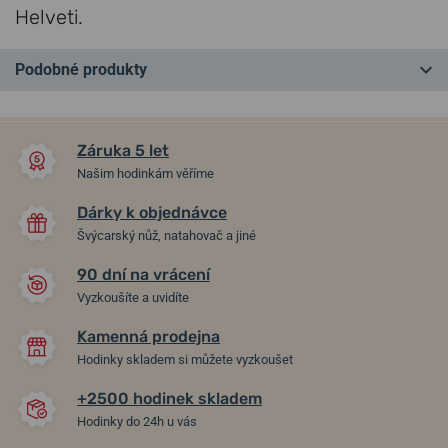
Helveti.
Podobné produkty
NEJPRODÁVANĚJŠÍ
NEJPRODÁVANĚJŠÍ
NA PRODEJNĚ
NA PRODEJNĚ
Záruka 5 let
Našim hodinkám věříme
Dárky k objednávce
Švýcarský nůž, natahovač a jiné
90 dní na vrácení
Vyzkoušíte a uvidíte
Kamenná prodejna
NATO řemínek černý 20 mm
Řemínek Hirsch Toronto -
Hodinky skladem si můžete vyzkoušet
černý
+2500 hodinek skladem
v pátek 14. 8. u vás
v pátek 14. 8. u vás
Skladem
Skladem
Hodinky do 24h u vás
490 Kč
559 Kč