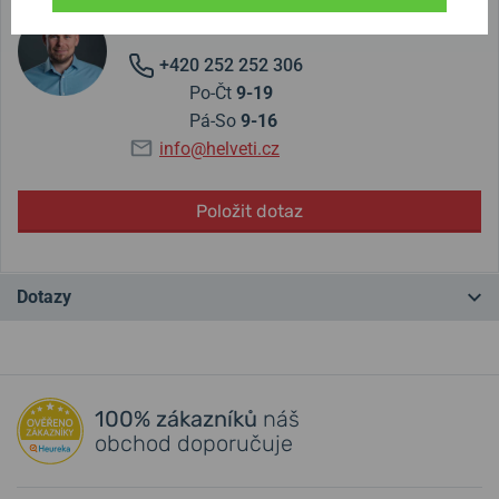
Jiří Štencek
+420 252 252 306
Po-Čt
9-19
Pá-So
9-16
info@helveti.cz
Položit dotaz
Dotazy
Máte otázku? Zanechte nám komentář
100% zákazníků
náš
Přidat dotaz
obchod doporučuje