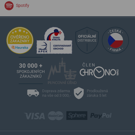
Spotify
Doprava zdarma
Prodloužená
na vše od 3 000,-
záruka 5 let