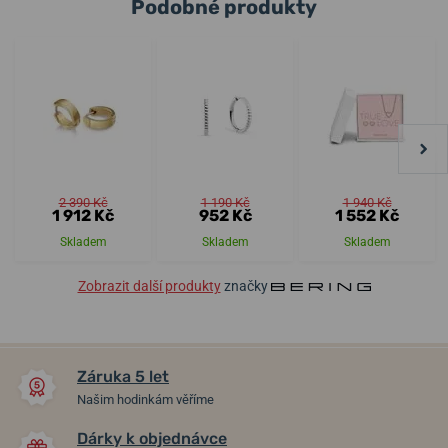
Podobné produkty
2 390 Kč
1 190 Kč
1 940 Kč
1 912 Kč
952 Kč
1 552 Kč
Skladem
Skladem
Skladem
Zobrazit další produkty
značky
Záruka 5 let
Našim hodinkám věříme
Dárky k objednávce