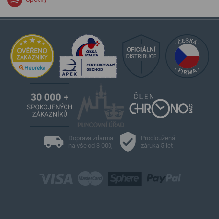
Doprava zdarma
Prodloužená
na vše od 3 000,-
záruka 5 let