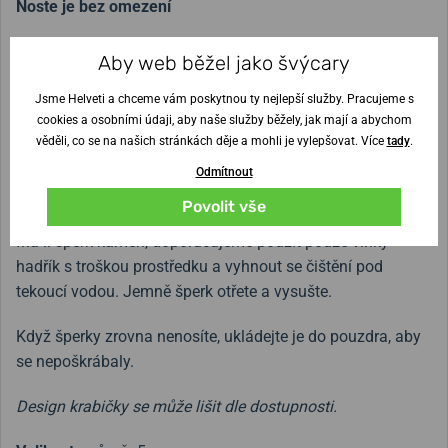
Noste je bez omezení
Se šperky z chirurgické oceli se nemusíte nijak omezovat.
Aby web běžel jako švýcary
Ocel je barevně stálá a navíc hypoalergenní. S ocelovými
Jsme Helveti a chceme vám poskytnou ty nejlepší služby. Pracujeme s
šperky se můžete bez obav i koupat.
cookies a osobními údaji, aby naše služby běžely, jak mají a abychom
věděli, co se na našich stránkách děje a mohli je vylepšovat. Více
tady
.
Jak o šperky pečovat?
Odmítnout
K čištění šperků z chirurgické oceli stačí čistá voda a mycí
Povolit vše
prostředek, nebo mýdlo k odstranění biofilmu ze šperku.
Má-li šperk kámen, doporučujeme použít pouze vlhký
hadřík s troškou prostředku a vyhnout se čištění pod
tekoucí vodou. Jemně šperk otřete a vysušte.
Když šperky zrovna nenosíte, ukládejte je do pouzdra, aby
se nepoškrábaly.
Design krabičky se může lišit dle dostupnosti.