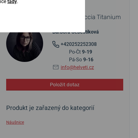
Více
tady
.
POTŘEBUJETE PORADIT?
Obraťte se na specialistu Boccia Titanium
Barbora Šebestíková
+420252252308
Po-Čt
9-19
Pá-So
9-16
info@helveti.cz
Položit dotaz
Produkt je zařazený do kategorií
Náušnice