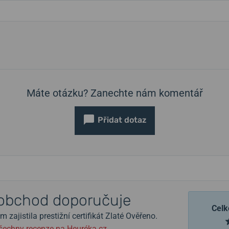
Máte otázku? Zanechte nám komentář
Přidat dotaz
obchod doporučuje
Celk
zajistila prestižní certifikát Zlaté Ověřeno.
šechny recenze na Heuréka.cz