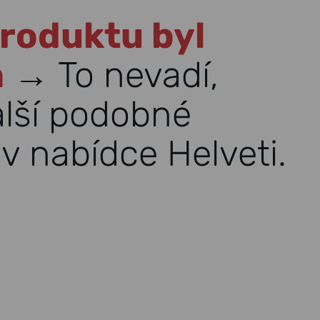
roduktu byl
n
→ To nevadí,
alší podobné
v nabídce Helveti.