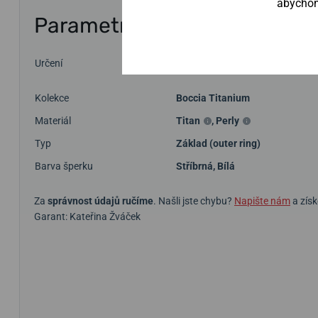
abychom 
Parametry
Určení
Dámské
Kolekce
Boccia Titanium
Materiál
Titan
,
Perly
Typ
Základ (outer ring)
Barva šperku
Stříbrná
,
Bílá
Za
správnost údajů ručíme
. Našli jste chybu?
Napište nám
a získ
Garant: Kateřina Žváček