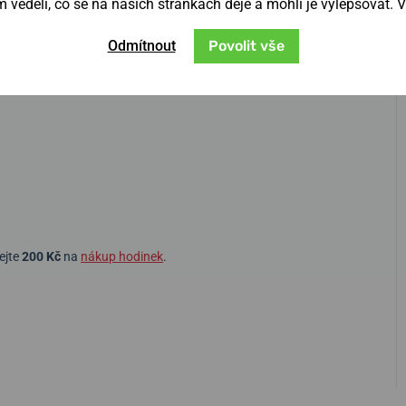
věděli, co se na našich stránkách děje a mohli je vylepšovat. 
Odmítnout
Povolit vše
ejte
200 Kč
na
nákup hodinek
.