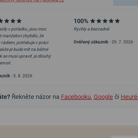
100%
zily v pořádku, jsou moc
Rychly a bezvadně
t manželovi chybělo, že
Ověřený zákazník
•
29. 7. 2026
 rádiem, potřebuje v práci
takže je bude mít na běžné
 se musí upravit, je dlouhý.
enost.
azník
•
3. 8. 2026
áte?
Řekněte názor na
Facebooku
,
Google
či
Heuré