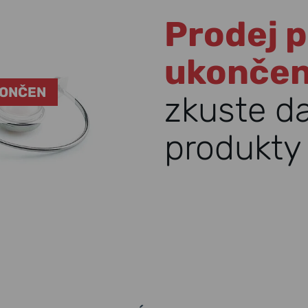
Prodej p
ukonče
KONČEN
zkuste d
produkty 