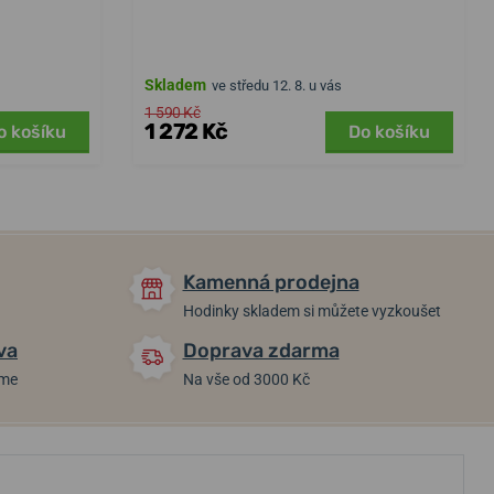
Skladem
ve středu 12. 8. u vás
1 590 Kč
1 272 Kč
o košíku
Do košíku
Kamenná prodejna
Hodinky skladem si můžete vyzkoušet
va
Doprava zdarma
áme
Na vše od 3000 Kč