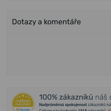
Dotazy a komentáře
100% zákazníků
náš 
Nadprůměrná spokojenost
zákazníků nám 
Celkem nás hodnotilo
1818
zákazníků.
V