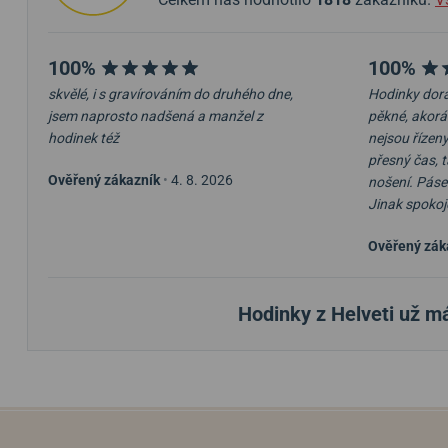
100%
100%
skvělé, i s gravírováním do druhého dne,
Hodinky dora
jsem naprosto nadšená a manžel z
pěkné, akorá
hodinek též
nejsou řízeny
přesný čas, 
Ověřený zákazník
•
4. 8. 2026
nošení. Pásek
Jinak spokoj
Ověřený zák
Hodinky z Helveti už m