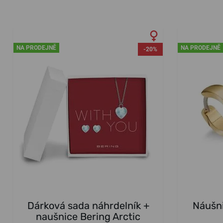
NA PRODEJNĚ
NA PRODEJNĚ
-20%
Dárková sada náhrdelník +
Náušni
naušnice Bering Arctic