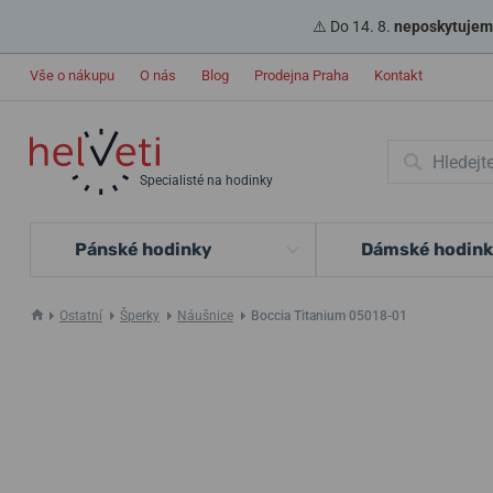
⚠️ Do 14. 8.
neposkytujeme
Vše o nákupu
O nás
Blog
Prodejna Praha
Kontakt
Specialisté na hodinky
Pánské hodinky
Dámské hodin
Ostatní
Šperky
Náušnice
Boccia Titanium 05018-01