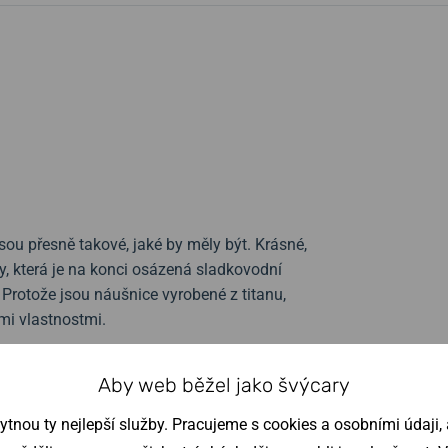
ou přesně takové, jaké by měly být. Krásné,
ly, která je na konci osázená sladkovodní
Protože jsou náušnice vyrobené z titanu,
ými vlastnostmi.
Aby web běžel jako švýcary
nou ty nejlepší služby. Pracujeme s cookies a osobními údaji, a