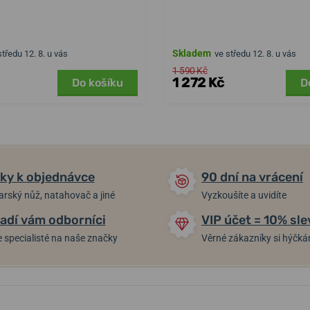
Skladem
středu 12. 8. u vás
ve středu 12. 8. u vás
1 590 Kč
1 272 Kč
Do košíku
D
ky k objednávce
90 dní na vrácení
arský nůž, natahovač a jiné
Vyzkoušíte a uvidíte
adí vám odborníci
VIP účet = 10% sle
 specialisté na naše značky
Věrné zákazníky si hýčk