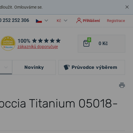
dloužit. Omlouváme se.
0 252 252 306
Kč
Přihlášení
Registrace
100%
0
0 Kč
zákazníků doporučuje
Novinky
Průvodce
výběrem
occia Titanium 05018-