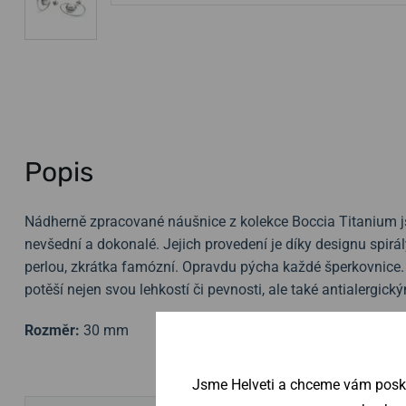
Popis
Nádherně zpracované náušnice z kolekce Boccia Titanium js
nevšední a dokonalé. Jejich provedení je díky designu spirá
perlou, zkrátka famózní. Opravdu pýcha každé šperkovnice. 
potěší nejen svou lehkostí či pevnosti, ale také antialergick
Rozměr:
30 mm
Jsme Helveti a chceme vám poskyt