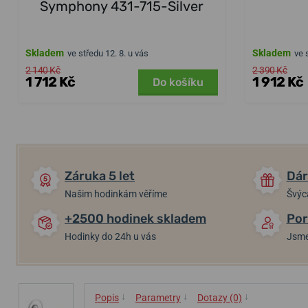
Symphony 431-715-Silver
Skladem
Skladem
ve středu 12. 8. u vás
ve 
2 140 Kč
2 390 Kč
1 712 Kč
1 912 Kč
Do košíku
Záruka 5 let
Dár
Našim hodinkám věříme
Švýc
+2500 hodinek skladem
Por
Hodinky do 24h u vás
Jsme
↓
↓
↓
Popis
Parametry
Dotazy (0)