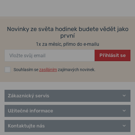
v pátek 14. 8. u vás
v pátek 14. 8. u vás
Skladem
Skladem
1 940 Kč
2 140 Kč
1 552 Kč
1 712 Kč
Novinky ze světa hodinek budete vědět jako
první
1x za měsíc, přímo do e-mailu
Přihlásit se
Souhlasím se
zasíláním
zajímavých novinek.
Zákaznický servis
Užitečné informace
Kontaktujte nás