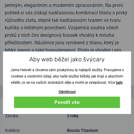
jemným, elegantním a moderním zpracováním. Na první
pohled si vás získají nadčasovou kombinací titanu s prvky
růžového zlata, stejně tak nadčasovým tvarem ve tvaru
kuličky s leštěným povrchem. Vzájemná souhra všech
prvků z nich činí designový kousek vhodný k mnoha
příležitostem. Náušnice jsou vyrobené z titanu, který je
lehký, pevný a také hypoalergenní. Proto je vhodný i pro
osoby se zvýšenou citlivostí na kovy.
Aby web běžel jako švýcary
Jsme Helveti a chceme vám poskytnou ty nejlepší služby. Pracujeme s
Velikost:
5,5 mm
cookies a osobními údaji, aby naše služby běžely, jak mají a abychom
věděli, co se na našich stránkách děje a mohli je vylepšovat. Více
tady
.
Parametry a funkce
Odmítnout
Povolit vše
Určení
Dámské
Záruka
2 roky
Kolekce
Boccia Titanium