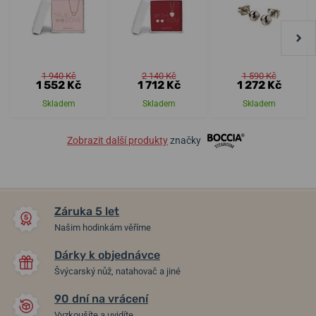
1 940 Kč
2 140 Kč
1 590 Kč
1 552 Kč
1 712 Kč
1 272 Kč
Skladem
Skladem
Skladem
Zobrazit další produkty
značky
Záruka 5 let
Našim hodinkám věříme
Dárky k objednávce
Švýcarský nůž, natahovač a jiné
90 dní na vrácení
Vyzkoušíte a uvidíte