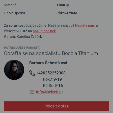
Materiál
Titan
Barva šperku
Růžové zlato
Za
správnost údajů ručíme
. Našli jste chybu?
Napište nám
a
získejte
200 Kč
na
nákup hodinek
.
Garant: Kateřina Žváček
POTŘEBUJETE PORADIT?
Obraťte se na specialistu Boccia Titanium
Barbora Šebestíková
+420252252308
Po-Čt
9-19
Pá-So
9-16
info@helveti.cz
Položit dotaz