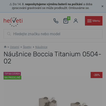
⚠️ Do 14. 8.
neposkytujeme výměnu baterií na počkání
a doba
zpracování gravírování se může prodloužit. Omlouváme se.
0
Menu
Ostatní
Šperky
Náušnice
Náušnice Boccia Titanium 0504-
02
TIP NA DÁREK
-20%
NA PRODEJNĚ