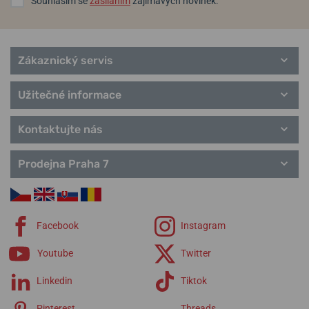
Souhlasím se
zasíláním
zajímavých novinek.
Zákaznický servis
Užitečné informace
Kontaktujte nás
Prodejna Praha 7
Facebook
Instagram
Youtube
Twitter
Linkedin
Tiktok
Pinterest
Threads