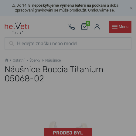
⚠️ Do 14. 8.
neposkytujeme výměnu baterií na počkání
a doba
zpracování gravírování se může prodloužit. Omlouváme se.
0
Menu
Ostatní
Šperky
Náušnice
Náušnice Boccia Titanium
05068-02
PRODEJ BYL