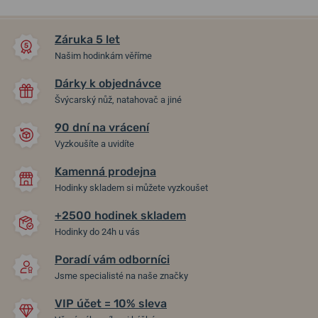
NA PRODEJNĚ
NA PRODEJNĚ
Záruka 5 let
Našim hodinkám věříme
Dárky k objednávce
Švýcarský nůž, natahovač a jiné
90 dní na vrácení
-20%
-20%
Vyzkoušíte a uvidíte
Kamenná prodejna
Náušnice Boccia Titanium
Náušnice Bering Arctic
Hodinky skladem si můžete vyzkoušet
0510-13
Symphony 728-10-05
+2500 hodinek skladem
Hodinky do 24h u vás
14. 8. u vás
14. 8. u vás
Skladem
Skladem
2 390 Kč
1 190 Kč
1 912 Kč
952 Kč
Poradí vám odborníci
Jsme specialisté na naše značky
VIP účet = 10% sleva