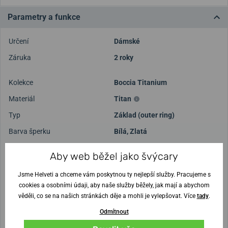
Parametry a funkce
Určení
Dámské
Záruka
2 roky
Kolekce
Boccia Titanium
Materiál
Titan
Typ
Základ (outer ring)
Barva šperku
Bílá
,
Zlatá
Šířka
23 mm
Aby web běžel jako švýcary
Za
správnost údajů ručíme
. Našli jste chybu?
Napište nám
a
Jsme Helveti a chceme vám poskytnou ty nejlepší služby. Pracujeme s
získejte
200 Kč
na
nákup hodinek
.
cookies a osobními údaji, aby naše služby běžely, jak mají a abychom
Garant: Kateřina Žváček
věděli, co se na našich stránkách děje a mohli je vylepšovat. Více
tady
.
Odmítnout
POTŘEBUJETE PORADIT?