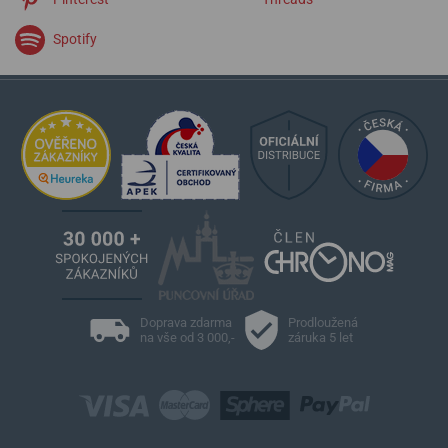
Spotify
Doprava zdarma
Prodloužená
na vše od 3 000,-
záruka 5 let