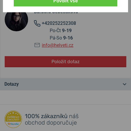
Obraťte se na specialistu Boccia Titanium
Povolit vše
Barbora Šebestíková
+420252252308
Po-Čt
9-19
Pá-So
9-16
info@helveti.cz
Položit dotaz
Dotazy
Máte otázku? Zanechte nám komentář
100% zákazníků
náš
Přidat dotaz
obchod doporučuje