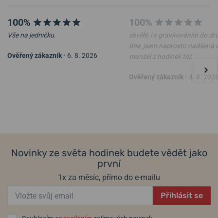
100%
100%
Vše na jedničku.
skvělé, i s gravírováním do d
dne, jsem naprosto nadšená 
Ověřený zákazník
•
6. 8. 2026
manžel z hodinek též
Ověřený zákazník
•
4. 8. 202
Novinky ze světa hodinek budete vědět jako
první
1x za měsíc, přímo do e-mailu
Přihlásit se