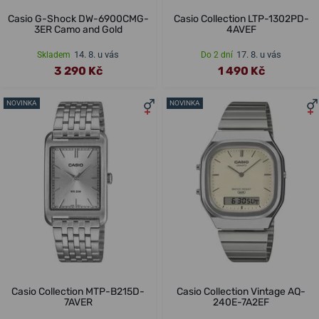
Casio G-Shock DW-6900CMG-
Casio Collection LTP-1302PD-
3ER Camo and Gold
4AVEF
14. 8. u vás
17. 8. u vás
Skladem
Do 2 dní
3 290 Kč
1 490 Kč
NOVINKA
NOVINKA
Casio Collection MTP-B215D-
Casio Collection Vintage AQ-
7AVER
240E-7A2EF