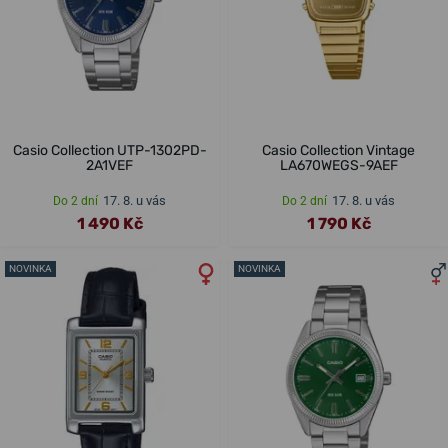
Casio Collection UTP-1302PD-
Casio Collection Vintage
2A1VEF
LA670WEGS-9AEF
17. 8. u vás
17. 8. u vás
Do 2 dní
Do 2 dní
1 490 Kč
1 790 Kč
NOVINKA
NOVINKA