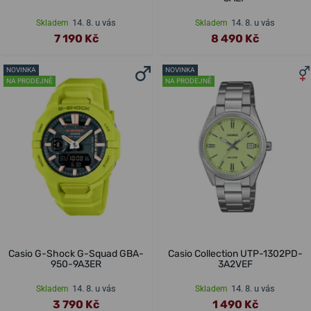
14. 8. u vás
14. 8. u vás
Skladem
Skladem
7 190 Kč
8 490 Kč
NOVINKA
NOVINKA
NA PRODEJNĚ
NA PRODEJNĚ
Casio G-Shock G-Squad GBA-
Casio Collection UTP-1302PD-
950-9A3ER
3A2VEF
14. 8. u vás
14. 8. u vás
Skladem
Skladem
3 790 Kč
1 490 Kč