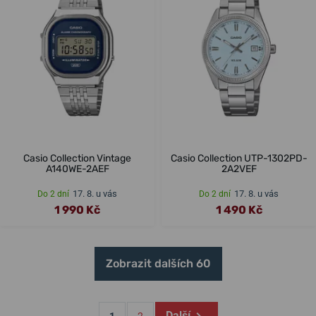
Casio Collection Vintage
Casio Collection UTP-1302PD-
A140WE-2AEF
2A2VEF
17. 8. u vás
17. 8. u vás
Do 2 dní
Do 2 dní
1 990 Kč
1 490 Kč
Zobrazit dalších 60
Další
1
2