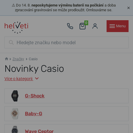
⚠️ Do 14. 8.
neposkytujeme výměnu baterií na počkání
a doba
zpracování gravírování se může prodloužit. Omlouváme se.
0
Menu
Značky
Casio
Novinky Casio
Více o kategorii
G-Shock
Baby-G
Wave Ceptor