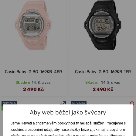
Casio Baby-G BG-169KB-4ER
Casio Baby-G BG-169KB-1ER
14. 8. u vás
14. 8. u vás
Skladem
Skladem
2 490 Kč
2 490 Kč
NOVINKA
NOVINKA
NA PRODEJNĚ
NA PRODEJNĚ
Aby web běžel jako švýcary
Jsme Helveti a chceme vám poskytnou ty nejlepší služby. Pracujeme s
cookies a osobními údaji, aby naše služby běžely, jak mají a abychom
věděli, co se na našich stránkách děje a mohli je vylepšovat. Více
tady
.