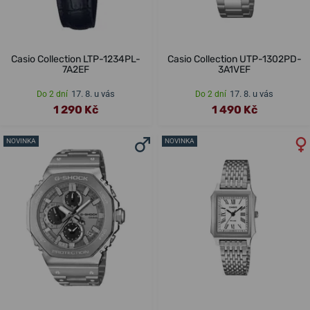
Casio Collection LTP-1234PL-
Casio Collection UTP-1302PD-
7A2EF
3A1VEF
17. 8. u vás
17. 8. u vás
Do 2 dní
Do 2 dní
1 290 Kč
1 490 Kč
NOVINKA
NOVINKA