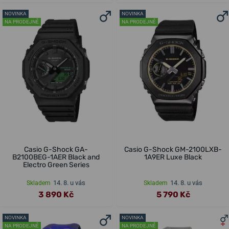
NOVINKA
NOVINKA
NA PRODEJNĚ
NA PRODEJNĚ
Casio G-Shock GA-
Casio G-Shock GM-2100LXB-
B2100BEG-1AER Black and
1A9ER Luxe Black
Electro Green Series
14. 8. u vás
14. 8. u vás
Skladem
Skladem
3 890 Kč
5 790 Kč
NOVINKA
NOVINKA
NA PRODEJNĚ
NA PRODEJNĚ