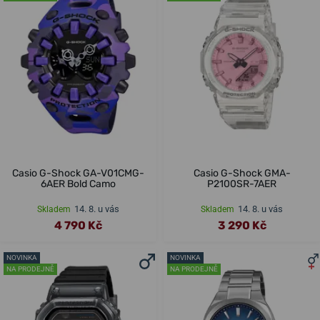
Casio G-Shock GA-V01CMG-
Casio G-Shock GMA-
6AER Bold Camo
P2100SR-7AER
14. 8. u vás
14. 8. u vás
Skladem
Skladem
4 790 Kč
3 290 Kč
NOVINKA
NOVINKA
NA PRODEJNĚ
NA PRODEJNĚ