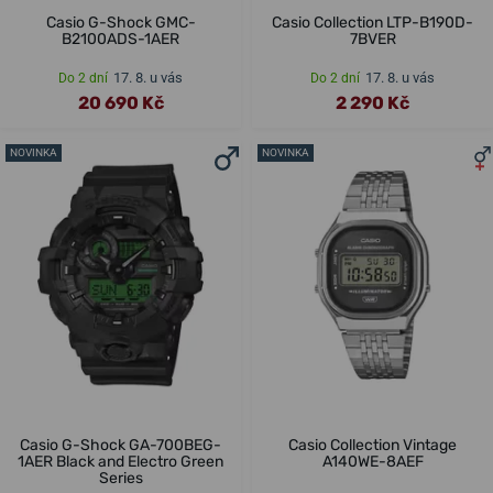
Casio G-Shock GMC-
Casio Collection LTP-B190D-
B2100ADS-1AER
7BVER
17. 8. u vás
17. 8. u vás
Do 2 dní
Do 2 dní
20 690 Kč
2 290 Kč
NOVINKA
NOVINKA
Casio G-Shock GA-700BEG-
Casio Collection Vintage
1AER Black and Electro Green
A140WE-8AEF
Series