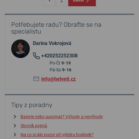
Potřebujete radu? Obraťte se na
specialistu
Darina Vokrojová
+420252252308
Po-Čt
9-19
Pá-So
9-16
info@helveti.cz
Tipy z poradny
Baterie nebo automat? Výhody a nevýhody
Slovník pojmů
Na co si dát pozor při výběru hodinek?