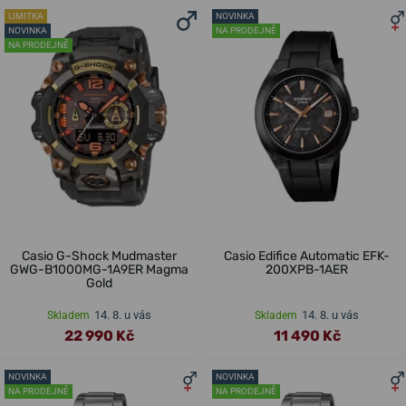
LIMITKA
NOVINKA
NOVINKA
NA PRODEJNĚ
NA PRODEJNĚ
Casio G-Shock Mudmaster
Casio Edifice Automatic EFK-
GWG-B1000MG-1A9ER Magma
200XPB-1AER
Gold
14. 8. u vás
14. 8. u vás
Skladem
Skladem
22 990 Kč
11 490 Kč
NOVINKA
NOVINKA
NA PRODEJNĚ
NA PRODEJNĚ