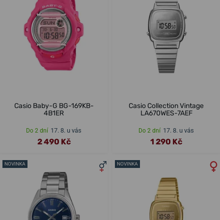
Casio Baby-G BG-169KB-
Casio Collection Vintage
4B1ER
LA670WES-7AEF
17. 8. u vás
17. 8. u vás
Do 2 dní
Do 2 dní
2 490 Kč
1 290 Kč
NOVINKA
NOVINKA