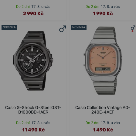
17. 8. u vás
17. 8. u vás
Do 2 dní
Do 2 dní
2 990 Kč
1 990 Kč
NOVINKA
NOVINKA
Casio G-Shock G-Steel GST-
Casio Collection Vintage AQ-
B1000BD-1AER
240E-4AEF
17. 8. u vás
17. 8. u vás
Do 2 dní
Do 2 dní
11 490 Kč
1 490 Kč