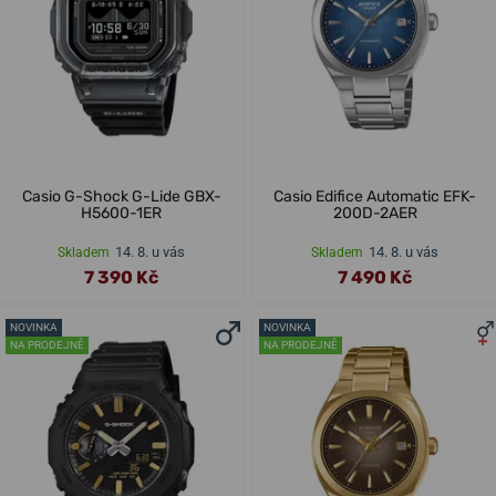
Casio G-Shock G-Lide GBX-
Casio Edifice Automatic EFK-
H5600-1ER
200D-2AER
14. 8. u vás
14. 8. u vás
Skladem
Skladem
7 390 Kč
7 490 Kč
NOVINKA
NOVINKA
NA PRODEJNĚ
NA PRODEJNĚ