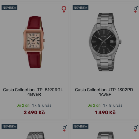
NOVINKA
NOVINKA
Casio Collection LTP-B190RGL-
Casio Collection UTP-1302PD-
4BVER
1AVEF
17. 8. u vás
17. 8. u vás
Do 2 dní
Do 2 dní
2 490 Kč
1 490 Kč
NOVINKA
NOVINKA