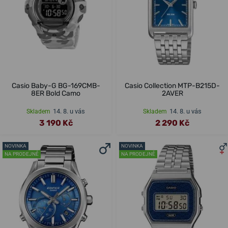
Casio Baby-G BG-169CMB-
Casio Collection MTP-B215D-
8ER Bold Camo
2AVER
14. 8. u vás
14. 8. u vás
Skladem
Skladem
3 190 Kč
2 290 Kč
NOVINKA
NOVINKA
NA PRODEJNĚ
NA PRODEJNĚ