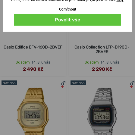
Odmítnout
Povolit vše
Casio Edifice EFV-160D-2BVEF
Casio Collection LTP-B190D-
2BVER
14. 8. u vás
14. 8. u vás
Skladem
Skladem
2 490 Kč
2 290 Kč
NOVINKA
NOVINKA