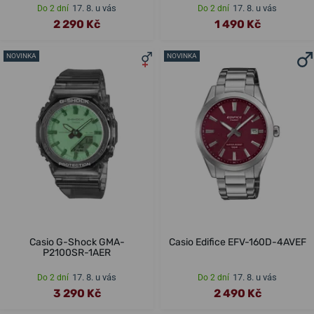
17. 8. u vás
17. 8. u vás
Do 2 dní
Do 2 dní
2 290 Kč
1 490 Kč
NOVINKA
NOVINKA
Casio G-Shock GMA-
Casio Edifice EFV-160D-4AVEF
P2100SR-1AER
17. 8. u vás
17. 8. u vás
Do 2 dní
Do 2 dní
3 290 Kč
2 490 Kč