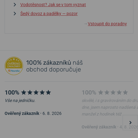
Vodotěsnost? Jak se v tom vyznat
Šedý dovoz a padělky — pozor
Vstoupit do poradny
↓
100% zákazníků
náš
obchod doporučuje
100%
100%
Vše na jedničku.
skvělé, i s gravírováním do d
dne, jsem naprosto nadšená 
Ověřený zákazník
•
6. 8. 2026
manžel z hodinek též
Ověřený zákazník
•
4. 8. 202