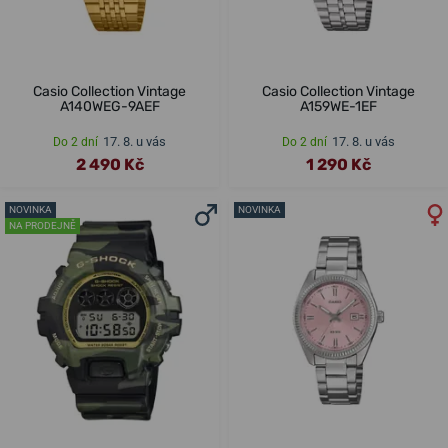
Casio Collection Vintage
Casio Collection Vintage
A140WEG-9AEF
A159WE-1EF
17. 8. u vás
17. 8. u vás
Do 2 dní
Do 2 dní
2 490 Kč
1 290 Kč
NOVINKA
NOVINKA
NA PRODEJNĚ