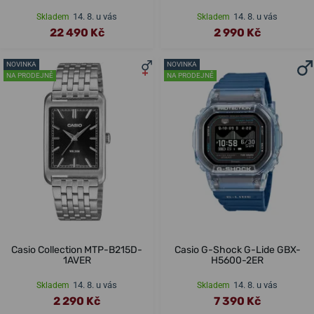
14. 8. u vás
14. 8. u vás
Skladem
Skladem
22 490 Kč
2 990 Kč
NOVINKA
NOVINKA
NA PRODEJNĚ
NA PRODEJNĚ
Casio Collection MTP-B215D-
Casio G-Shock G-Lide GBX-
1AVER
H5600-2ER
14. 8. u vás
14. 8. u vás
Skladem
Skladem
2 290 Kč
7 390 Kč