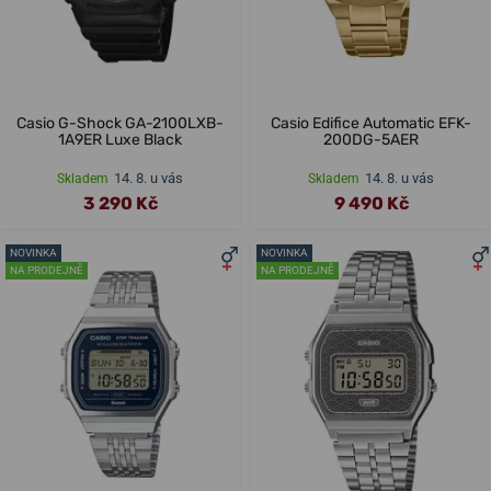
Casio G-Shock GA-2100LXB-
Casio Edifice Automatic EFK-
1A9ER Luxe Black
200DG-5AER
14. 8. u vás
14. 8. u vás
Skladem
Skladem
3 290 Kč
9 490 Kč
NOVINKA
NOVINKA
NA PRODEJNĚ
NA PRODEJNĚ