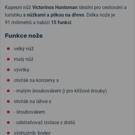
Kapesní nůž
Victorinox Huntsman
ideální pro cestování a
turistiku
s nůžkami a pilkou na dřevo
. Délka nože je
91 milimetrů a nabízí
15 funkcí
.
Funkce nože
velký nůž
malý nůž
vývrtka
otvírák na konzervy s
- malým šroubovákem (i pro křížové šrouby)
otvírák na láhve s
- šroubovákem
- odstraňovač izolace z drátů
výstružník, bodec