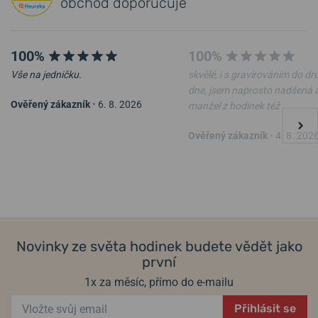
obchod doporučuje
100%
100%
Vše na jedničku.
skvělé, i s gravírováním do d
dne, jsem naprosto nadšená 
Ověřený zákazník
•
6. 8. 2026
manžel z hodinek též
Mikov nůž Kostka
Nůž Victorinox Evoke Alox
Ověřený zákazník
•
4. 8. 202
2026 Limited Edition Glacial
Blue 0.9415.L26
13. 8. u vás
13. 8. u vás
Skladem
Skladem
806 Kč
3 699 Kč
Novinky ze světa hodinek budete vědět jako
první
1x za měsíc, přímo do e-mailu
Přihlásit se