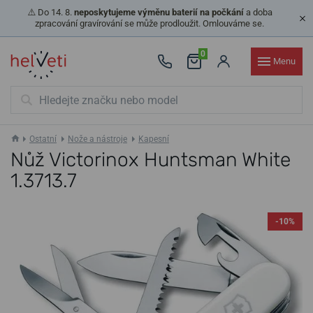
⚠️ Do 14. 8.
neposkytujeme výměnu baterií na počkání
a doba
zpracování gravírování se může prodloužit. Omlouváme se.
0
Menu
Ostatní
Nože a nástroje
Kapesní
Nůž Victorinox Huntsman White
1.3713.7
-10%