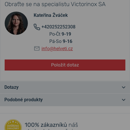
Obraťte se na specialistu Victorinox SA
Kateřina Žváček
+420252252308
Po-Čt
9-19
Pá-So
9-16
info@helveti.cz
Položit dotaz
Dotazy
Podobné produkty
Máte otázku? Zanechte nám komentář
NA PRODEJNĚ
LIMITKA
NA PRODEJNĚ
Přidat dotaz
100% zákazníků
náš