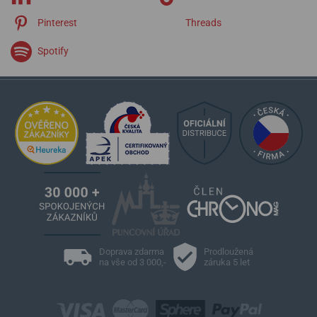
Pinterest
Threads
Spotify
Doprava zdarma
Prodloužená
na vše od 3 000,-
záruka 5 let