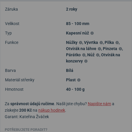
Záruka
2 roky
Velikost
85 - 100 mm
Typ
Kapesní nůž
Funkce
Nůžky
,
Vývrtka
,
Pilka
,
Otvírák na láhve
,
Pinzeta
,
Párátko
,
Nůž
,
Otvírák na
konzervy
Barva
Bílá
Materiál střenky
Plast
Hmotnost
40 - 100 g
Za
správnost údajů ručíme
. Našli jste chybu?
Napište nám
a
získejte
200 Kč
na
nákup hodinek
.
Garant: Kateřina Žváček
POTŘEBUJETE PORADIT?