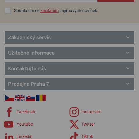
Souhlasím se
zasíláním
zajímavých novinek.
Zákaznický servis
Užitečné informace
Kontaktujte nás
Prodejna Praha 7
Facebook
Instagram
Youtube
Twitter
Linkedin
Tiktok