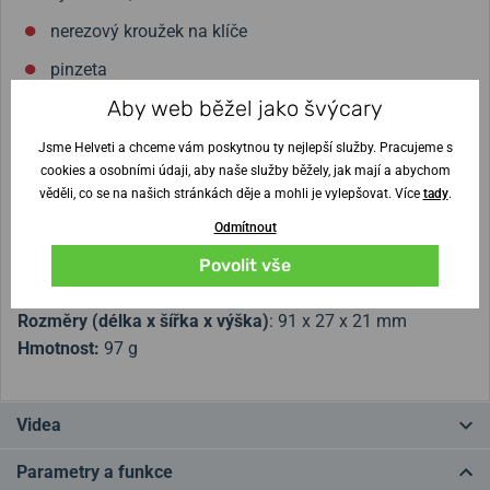
nerezový kroužek na klíče
pinzeta
Aby web běžel jako švýcary
párátko
nůžky
Jsme Helveti a chceme vám poskytnou ty nejlepší služby. Pracujeme s
cookies a osobními údaji, aby naše služby běžely, jak mají a abychom
víceúčelový háček
věděli, co se na našich stránkách děje a mohli je vylepšovat. Více
tady
.
pilka na dřevo
Odmítnout
Povolit vše
Materiál střenek:
plast
Ocel čepele:
440
Rozměry (délka x šířka x výška)
:
91 x 27 x 21 mm
Hmotnost:
97 g
Videa
Parametry a funkce