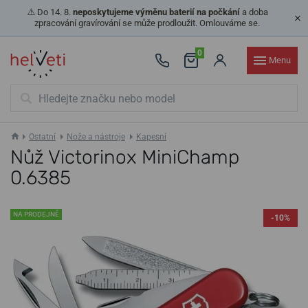
⚠️ Do 14. 8.
neposkytujeme výměnu baterií na počkání
a doba
zpracování gravírování se může prodloužit. Omlouváme se.
0
Menu
Ostatní
Nože a nástroje
Kapesní
Nůž Victorinox MiniChamp
0.6385
NA PRODEJNĚ
-10%