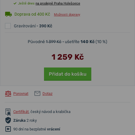
Ještě dnes
na prodejně Praha Holešovice
Doprava od 400 Kč
Možnosti dopravy
Gravírování
- 390 Kč
Původně
1 399 Kč
• ušetříte
140 Kč
(10 %)
1 259 Kč
Přidat do košíku
Porovnat
Dotaz
Certifikát
, český návod a krabička
Záruka
2 roky
90 dní na bezplatné
vrácení