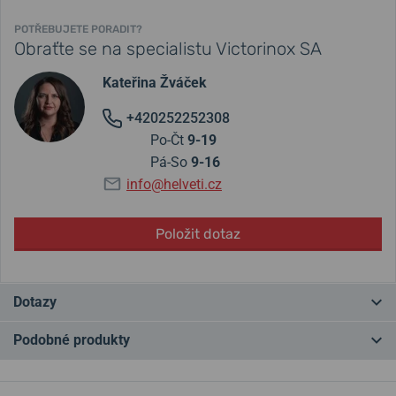
POTŘEBUJETE PORADIT?
Obraťte se na specialistu Victorinox SA
Kateřina Žváček
+420252252308
Po-Čt
9-19
Pá-So
9-16
info@helveti.cz
Položit dotaz
Dotazy
Podobné produkty
Máte otázku? Zanechte nám komentář
NA PRODEJNĚ
LIMITKA
NA PRODEJNĚ