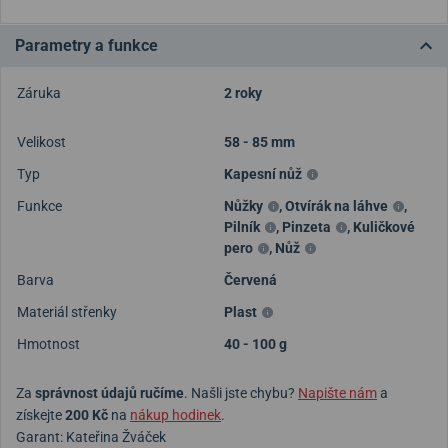
Parametry a funkce
Záruka
2 roky
Velikost
58 - 85 mm
Typ
Kapesní nůž
Funkce
Nůžky
,
Otvírák na láhve
,
Pilník
,
Pinzeta
,
Kuličkové
pero
,
Nůž
Barva
Červená
Materiál střenky
Plast
Hmotnost
40 - 100 g
Za
správnost údajů ručíme
. Našli jste chybu?
Napište nám
a
získejte
200 Kč
na
nákup hodinek
.
Garant: Kateřina Žváček