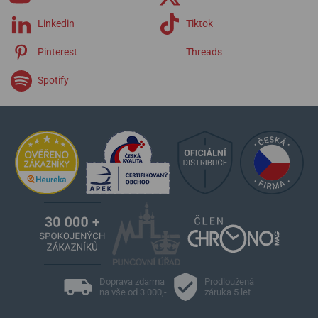
Linkedin
Tiktok
Pinterest
Threads
Spotify
Doprava zdarma
Prodloužená
na vše od 3 000,-
záruka 5 let