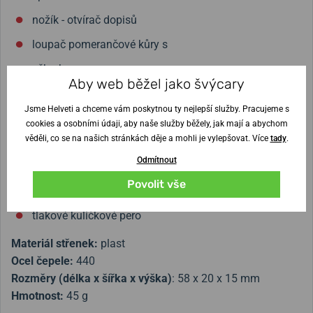
nožík - otvírač dopisů
loupač pomerančové kůry s
- škrabou
Aby web běžel jako švýcary
otvírák na láhve s
Jsme Helveti a chceme vám poskytnou ty nejlepší služby. Pracujeme s
- magnetickým křížovým šroubovákem
cookies a osobními údaji, aby naše služby běžely, jak mají a abychom
věděli, co se na našich stránkách děje a mohli je vylepšovat. Více
tady
.
- odstraňovačem izolace z drátů
Odmítnout
nerezový kroužek na klíče
Povolit vše
pinzeta nebo párátko
tlakové kuličkové pero
Materiál střenek:
plast
Ocel čepele:
440
Rozměry (délka x šířka x výška)
:
58 x 20 x 15 mm
Hmotnost:
45 g