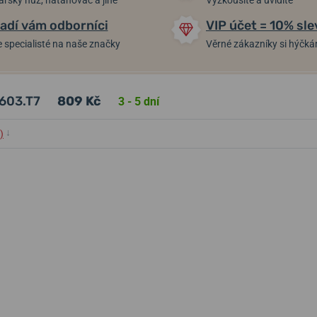
arský nůž, natahovač a jiné
Vyzkoušíte a uvidíte
adí vám odborníci
VIP účet = 10% sle
 specialisté na naše značky
Věrné zákazníky si hýčk
3603.T7
809 Kč
3 - 5 dní
↓
)