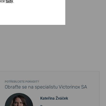
Více
tady
.
POTŘEBUJETE PORADIT?
Obraťte se na specialistu Victorinox SA
Kateřina Žváček