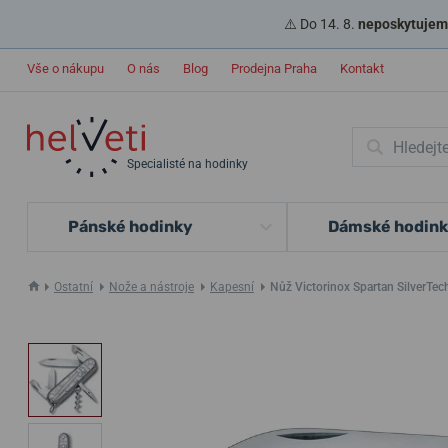
⚠️ Do 14. 8.
neposkytujeme
Vše o nákupu
O nás
Blog
Prodejna Praha
Kontakt
Specialisté na hodinky
Pánské hodinky
Dámské hodin
Ostatní
Nože a nástroje
Kapesní
Nůž Victorinox Spartan SilverTec