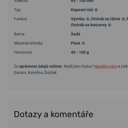
Velikost
85 - 100 mm
Typ
Kapesní nůž
Funkce
Vývrtka
,
Otvírák na láhve
,
Otvírák na konzervy
Barva
Šedá
Materiál střenky
Plast
Hmotnost
40 - 100 g
Za
správnost údajů ručíme
. Našli jste chybu?
Napište nám
a získ
Garant: Kateřina Žváček
Dotazy a komentáře