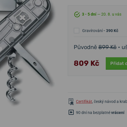
3 - 5 dní
— 20. 8. u vás
Gravírování
- 390 Kč
Původně
899 Kč
• u
809 Kč
Přidat 
Certifikát
, český návod a kra
90 dní na bezplatné
vrácení