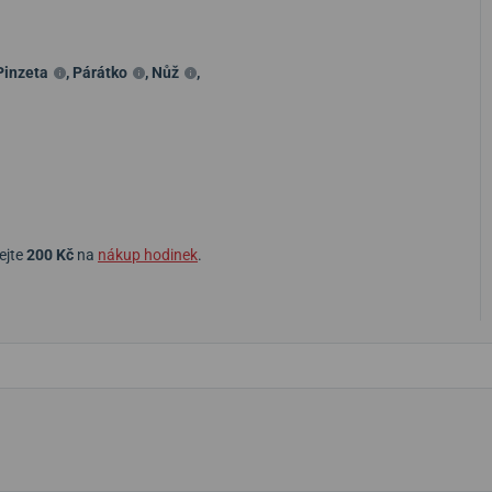
Pinzeta
,
Párátko
,
Nůž
,
ejte
200 Kč
na
nákup hodinek
.