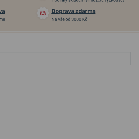
Hodinky skladem si můžete vyzkoušet
va
Doprava zdarma
áme
Na vše od 3000 Kč