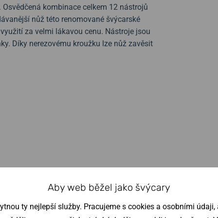
i. Osvědčená kombinace celkem 12 nástrojů
dávanější nůž této renomované švýcarské
využití za velmi lákavou cenu. Nástroje jsou
nky. Díky nerezovému kroužku lze nůž zavěsit
Aby web běžel jako švýcary
nou ty nejlepší služby. Pracujeme s cookies a osobními údaji, a