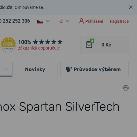
dloužit. Omlouváme se.
0 252 252 306
Kč
Přihlášení
Registrace
100%
0
0 Kč
zákazníků doporučuje
Novinky
Průvodce
výběrem
nox Spartan SilverTech