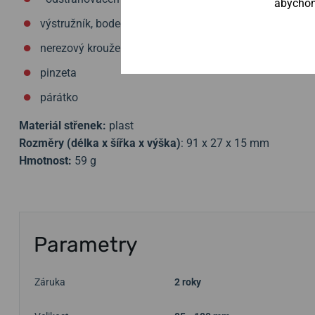
abychom 
výstružník, bodec
nerezový kroužek na klíče
pinzeta
párátko
Materiál střenek:
plast
Rozměry (délka x šířka x výška)
:
91 x 27 x 15 mm
Hmotnost:
59 g
Parametry
Záruka
2 roky