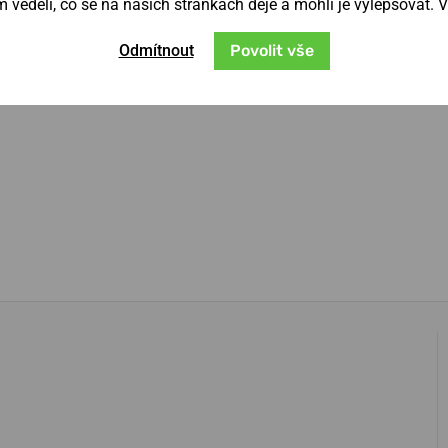
věděli, co se na našich stránkách děje a mohli je vylepšovat. 
Odmítnout
Povolit vše