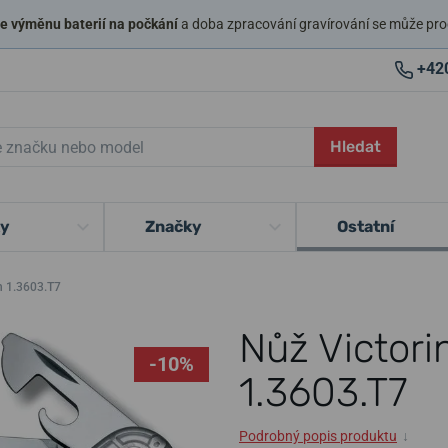
 výměnu baterií na počkání
a doba zpracování gravírování se může pro
+42
Hledat
ky
Značky
Ostatní
h 1.3603.T7
Nůž Victori
-10%
1.3603.T7
Podrobný popis produktu
↓