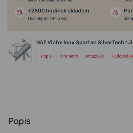
Našim hodinkám věříme
Švýc
+2500 hodinek skladem
Por
Hodinky do 24h u vás
Jsme
Nůž Victorinox Spartan SilverTech 1.
↓
↓
↓
Popis
Parametry
Dotazy (0)
Podobné (8
Popis