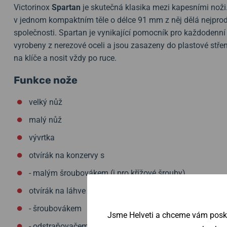
Victorinox
Spartan
je skutečná klasika mezi kapesními nož
v jednom kompaktním těle o délce 91 mm z něj dělá nejpro
společnosti. Spartan je vynikající pomocník pro každodenní 
vyrobeny z nerezové oceli a jsou zasazeny do plastové stře
na klíče a nosit vždy po ruce.
Funkce nože
velký nůž
malý nůž
vývrtka
otvírák na konzervy s
- malým šroubovákem (i pro křížové šrouby)
otvírák na láhve se
- šroubovákem
Jsme Helveti a chceme vám poskyt
- odstraňovačem izolace z drátů