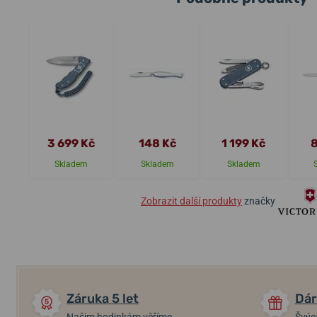
3 699 Kč
148 Kč
1 199 Kč
8
Skladem
Skladem
Skladem
Zobrazit další produkty
značky
Záruka 5 let
Dár