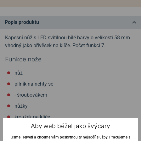
Popis produktu
Kapesní nůž s LED svítilnou bílé barvy o velikosti 58 mm
vhodný jako přívěsek na klíče. Počet funkcí 7.
Funkce nože
nůž
pilník na nehty se
- šroubovákem
nůžky
kroužek na klíče
Aby web běžel jako švýcary
LED světlo
Jsme Helveti a chceme vám poskytnou ty nejlepší služby. Pracujeme s
tlakové kuličkové pero