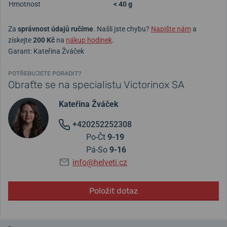
Hmotnost
< 40 g
Za
správnost údajů ručíme
. Našli jste chybu?
Napište nám
a
získejte
200 Kč
na
nákup hodinek
.
Garant: Kateřina Žváček
POTŘEBUJETE PORADIT?
Obraťte se na specialistu Victorinox SA
Kateřina Žváček
+420252252308
Po-Čt
9-19
Pá-So
9-16
info@helveti.cz
Položit dotaz