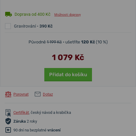
Doprava od 400 Kč
Možnosti dopravy
Gravírování
- 390 Kč
Původně
1 199 Kč
• ušetříte
120 Kč
(10 %)
1 079 Kč
Přidat do košíku
Porovnat
Dotaz
Certifikát
, český návod a krabička
Záruka
2 roky
90 dní na bezplatné
vrácení