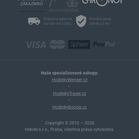
Doprava zdarma
Prodloužená
na vše od 3 000,-
záruka 5 let
Naše specializované eshopy:
HodinkyWenger.cz
•
HodinkyTraser.cz
•
HodinkyBoccia.cz
Copyright © 2010 — 2026
Helveti s.r.o., Praha, všechna práva vyhrazena.