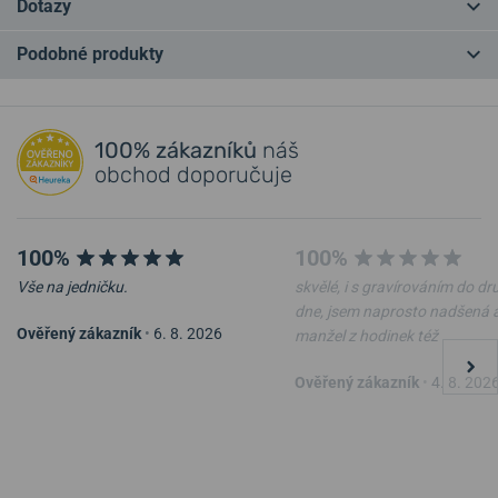
Dotazy
Podobné produkty
Máte otázku? Zanechte nám komentář
NA PRODEJNĚ
NA PRODEJNĚ
Přidat dotaz
100% zákazníků
náš
obchod doporučuje
100%
100%
Vše na jedničku.
skvělé, i s gravírováním do d
-10%
dne, jsem naprosto nadšená 
Ověřený zákazník
•
6. 8. 2026
manžel z hodinek též
Nůž Victorinox Waiter
Kapesní nůž Mikov Rybička
Ověřený zákazník
•
4. 8. 202
0.3303
130-NZn-1/KAPESNI
v pátek 14. 8. u vás
Skladem
v pátek 14. 8. u vás
Skladem
549 Kč
494 Kč
148 Kč