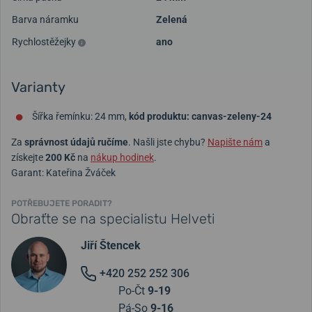
Barva náramku
Zelená
Rychlostěžejky
ano
Varianty
Šířka řemínku: 24 mm,
kód produktu: canvas-zeleny-24
Za
správnost údajů ručíme
. Našli jste chybu?
Napište nám
a
získejte
200 Kč
na
nákup hodinek
.
Garant: Kateřina Žváček
POTŘEBUJETE PORADIT?
Obraťte se na specialistu Helveti
Jiří Štencek
+420 252 252 306
Po-Čt
9-19
Pá-So
9-16