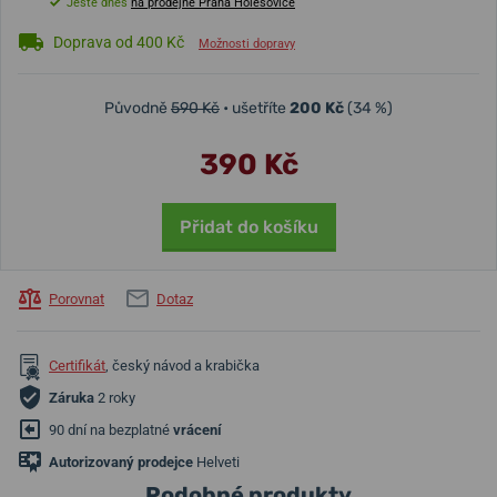
Ještě dnes
na prodejně Praha Holešovice
Doprava od 400 Kč
Možnosti dopravy
Původně
590 Kč
• ušetříte
200 Kč
(34 %)
390 Kč
Přidat do košíku
Porovnat
Dotaz
Certifikát
, český návod a krabička
Záruka
2 roky
90 dní na bezplatné
vrácení
Autorizovaný prodejce
Helveti
Podobné produkty