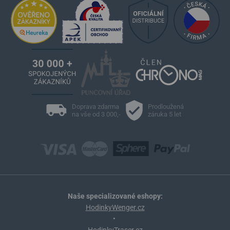
Doprava zdarma
Prodloužená
na vše od 3 000,-
záruka 5 let
Naše specializované eshopy:
HodinkyWenger.cz
•
HodinkyTraser.cz