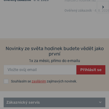
manžel z hodinek též
NATO řemínek černý 20 mm
Řemínek Hirsch Liberty -
Ověřený zákazník
•
4. 8. 202
černý
ve čtvrtek 13. 8. u vás
ve čtvrtek 13. 8. u vás
Skladem
Skladem
490 Kč
1 319 Kč
Novinky ze světa hodinek budete vědět jako
první
1x za měsíc, přímo do e-mailu
Přihlásit se
Souhlasím se
zasíláním
zajímavých novinek.
Zákaznický servis