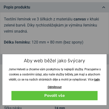
Popis produktu
Textilní řemínek ve 3 šířkách z materiálu
canvas
v khaki
zelené barvě. Díky rychlostěžejkám je výměna řemínku
velmi snadná.
Délka řemínku:
120 mm + 80 mm (bez spony)
Parametry a funkce
Aby web běžel jako švýcary
Jsme Helveti a chceme vám poskytnou ty nejlepší služby. Pracujeme s
Určení
Pánské
cookies a osobními údaji, aby naše služby běžely, jak mají a abychom
věděli, co se na našich stránkách děje a mohli je vylepšovat. Více
tady
.
Řemínek
Odmítnout
Materiál pásku
Textil
Povolit vše
Spona
Trnová
Šířka pásku
24 mm