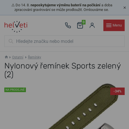
⚠️ Do 14. 8.
neposkytujeme výměnu baterií na počkání
a doba
zpracování gravírování se může prodloužit. Omlouváme se.
0
Menu
Ostatní
Řemínky
Nylonový řemínek Sports zelený
(2)
NA PRODEJNĚ
-34%