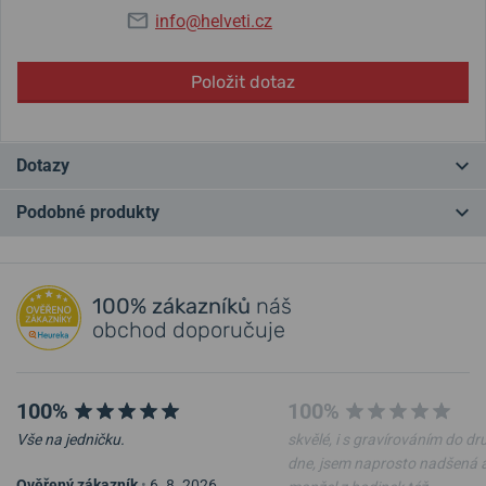
info@helveti.cz
Položit dotaz
Dotazy
Podobné produkty
Máte otázku? Zanechte nám komentář
NEJPRODÁVANĚJŠÍ
NEJPRODÁVANĚJŠÍ
NA PRODEJNĚ
NA PRODEJNĚ
Přidat dotaz
100% zákazníků
náš
obchod doporučuje
100%
100%
Vše na jedničku.
skvělé, i s gravírováním do d
dne, jsem naprosto nadšená 
Ověřený zákazník
•
6. 8. 2026