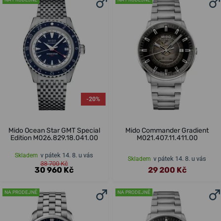
-20%
Mido Ocean Star GMT Special
Mido Commander Gradient
Edition M026.829.18.041.00
M021.407.11.411.00
v pátek 14. 8. u vás
Skladem
v pátek 14. 8. u vás
Skladem
38 700 Kč
30 960 Kč
29 200 Kč
NA PRODEJNĚ
NA PRODEJNĚ