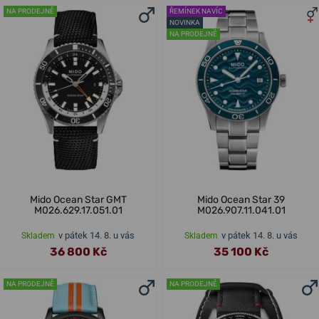
NA PRODEJNĚ
ŘEMÍNEK NAVÍC
NOVINKA
NA PRODEJNĚ
Mido Ocean Star GMT
Mido Ocean Star 39
M026.629.17.051.01
M026.907.11.041.01
v pátek 14. 8. u vás
v pátek 14. 8. u vás
Skladem
Skladem
36 800 Kč
35 100 Kč
NA PRODEJNĚ
NA PRODEJNĚ