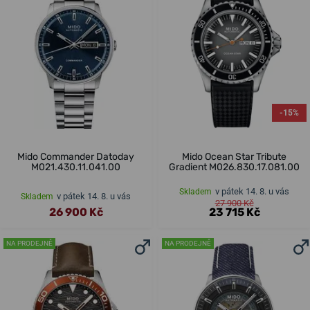
-15%
Mido Commander Datoday
Mido Ocean Star Tribute
M021.430.11.041.00
Gradient M026.830.17.081.00
v pátek 14. 8. u vás
Skladem
v pátek 14. 8. u vás
Skladem
27 900 Kč
26 900 Kč
23 715 Kč
NA PRODEJNĚ
NA PRODEJNĚ