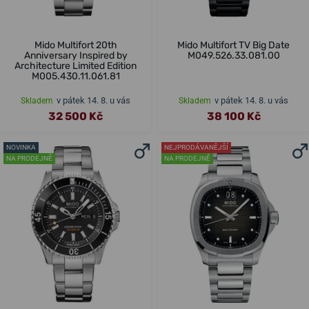
Mido Multifort 20th
Mido Multifort TV Big Date
Anniversary Inspired by
M049.526.33.081.00
Architecture Limited Edition
M005.430.11.061.81
v pátek 14. 8. u vás
v pátek 14. 8. u vás
Skladem
Skladem
32 500 Kč
38 100 Kč
NOVINKA
NEJPRODÁVANĚJŠÍ
NA PRODEJNĚ
NA PRODEJNĚ