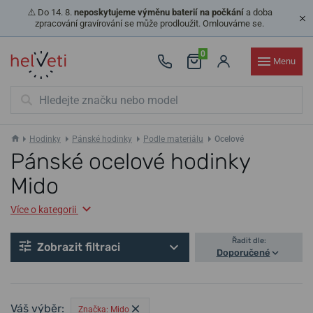
⚠️ Do 14. 8.
neposkytujeme výměnu baterií na počkání
a doba
zpracování gravírování se může prodloužit. Omlouváme se.
0
Menu
Hodinky
Pánské hodinky
Podle materiálu
Ocelové
Pánské ocelové hodinky
Mido
Více o kategorii
Řadit dle:
Zobrazit filtraci
Doporučené
Váš výběr:
Značka: Mido