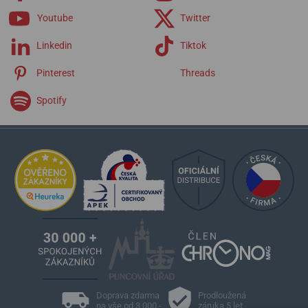
Youtube
Twitter
Linkedin
Tiktok
Pinterest
Threads
Spotify
Doprava zdarma
Prodloužená
na vše od 3 000,-
záruka 5 let