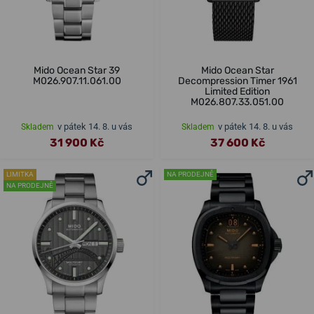
Mido Ocean Star 39
Mido Ocean Star
M026.907.11.061.00
Decompression Timer 1961
Limited Edition
M026.807.33.051.00
v pátek 14. 8. u vás
v pátek 14. 8. u vás
Skladem
Skladem
31 900 Kč
37 600 Kč
LIMITKA
NA PRODEJNĚ
NA PRODEJNĚ