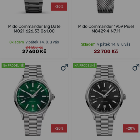
-20%
Mido Commander Big Date
Mido Commander 1959 Pixel
M021.626.33.061.00
M8429.4.N7.11
v pátek 14. 8. u vás
Skladem
v pátek 14. 8. u vás
Skladem
34 500 Kč
27 600 Kč
22 700 Kč
NA PRODEJNĚ
NA PRODEJNĚ
-20%
-20%