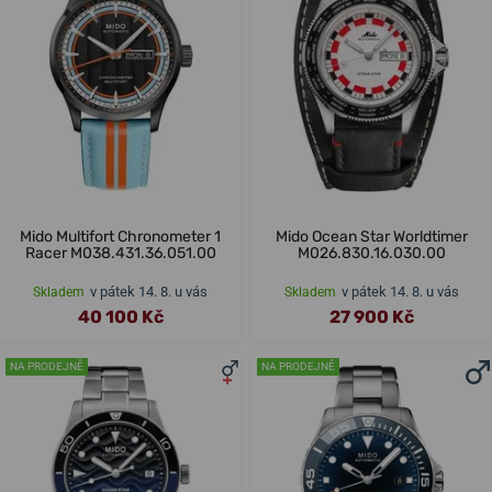
Mido Multifort Chronometer 1
Mido Ocean Star Worldtimer
Racer M038.431.36.051.00
M026.830.16.030.00
v pátek 14. 8. u vás
v pátek 14. 8. u vás
Skladem
Skladem
40 100 Kč
27 900 Kč
NA PRODEJNĚ
NA PRODEJNĚ