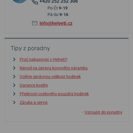
+420 252 252 306
Po-Čt
9-19
Pá-So
9-16
info@helveti.cz
Tipy z poradny
Proč nakupovat v Helveti?
Návod na úpravu kovového náramku
Volíme správnou velikost hodinek
Garance kvality
Přednosti ocelového pouzdra hodinek
Záruka a servis
Vstoupit do poradny
↓