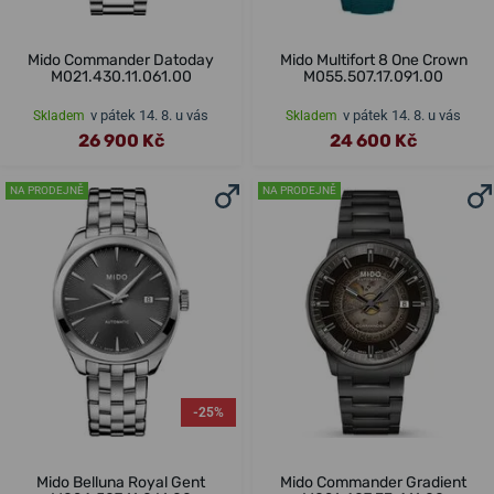
Mido Commander Datoday
Mido Multifort 8 One Crown
M021.430.11.061.00
M055.507.17.091.00
v pátek 14. 8. u vás
v pátek 14. 8. u vás
Skladem
Skladem
26 900 Kč
24 600 Kč
NA PRODEJNĚ
NA PRODEJNĚ
-25%
Mido Belluna Royal Gent
Mido Commander Gradient