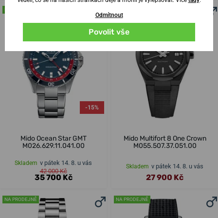
NA PRODEJNĚ
NOVINKA
Odmítnout
NA PRODEJNĚ
Povolit vše
-15%
Mido Ocean Star GMT
Mido Multifort 8 One Crown
M026.629.11.041.00
M055.507.37.051.00
v pátek 14. 8. u vás
Skladem
v pátek 14. 8. u vás
Skladem
42 000 Kč
35 700 Kč
27 900 Kč
NA PRODEJNĚ
NA PRODEJNĚ