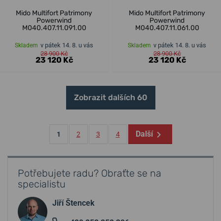
Mido Multifort Patrimony
Mido Multifort Patrimony
Powerwind
Powerwind
M040.407.11.091.00
M040.407.11.061.00
v pátek 14. 8. u vás
v pátek 14. 8. u vás
Skladem
Skladem
28 900 Kč
28 900 Kč
23 120 Kč
23 120 Kč
Zobrazit dalších 60
Další
1
2
3
4
Potřebujete radu? Obraťte se na
specialistu
Jiří Štencek