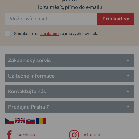
1x za měsíc, přímo do e-mailu
Přihlásit se
Souhlasím se
zasíláním
zajímavých novinek.
Zákaznický servis
Užitečné informace
Kontaktujte nás
Prodejna Praha 7
Facebook
Instagram