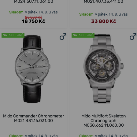
M024.507.11.061.00
M021.407.33.411.00
v pátek 14. 8. u vás
Skladem
v pátek 14. 8. u vás
Skladem
25 000 Kč
18 750 Kč
33 800 Kč
NA PRODEJNĚ
NA PRODEJNĚ
Mido Commander Chronometer
Mido Multifort Skeleton
M021.431.16.031.00
Chronograph
M038.662.11.060.00
v pátek 14. 8. u vás
v pátek 14. 8. u vás
Skladem
Skladem