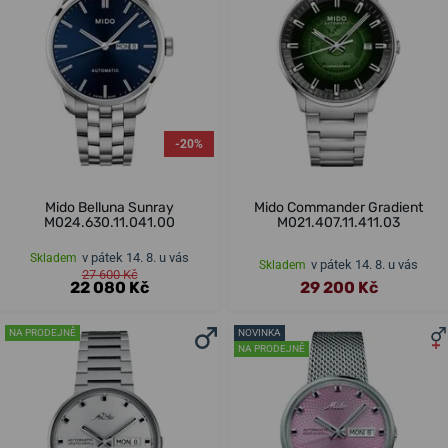
-20%
Mido Belluna Sunray
Mido Commander Gradient
M024.630.11.041.00
M021.407.11.411.03
v pátek 14. 8. u vás
Skladem
v pátek 14. 8. u vás
Skladem
27 600 Kč
22 080 Kč
29 200 Kč
NA PRODEJNĚ
NOVINKA
NA PRODEJNĚ