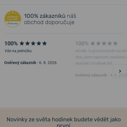
100% zákazníků
náš
obchod doporučuje
100%
100%
Vše na jedničku.
skvělé, i s gravírováním do d
dne, jsem naprosto nadšená 
Ověřený zákazník
•
6. 8. 2026
manžel z hodinek též
Ověřený zákazník
•
4. 8. 202
Novinky ze světa hodinek budete vědět jako
první