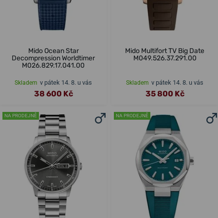
Mido Ocean Star
Mido Multifort TV Big Date
Decompression Worldtimer
M049.526.37.291.00
M026.829.17.041.00
v pátek 14. 8. u vás
v pátek 14. 8. u vás
Skladem
Skladem
38 600 Kč
35 800 Kč
NA PRODEJNĚ
NA PRODEJNĚ