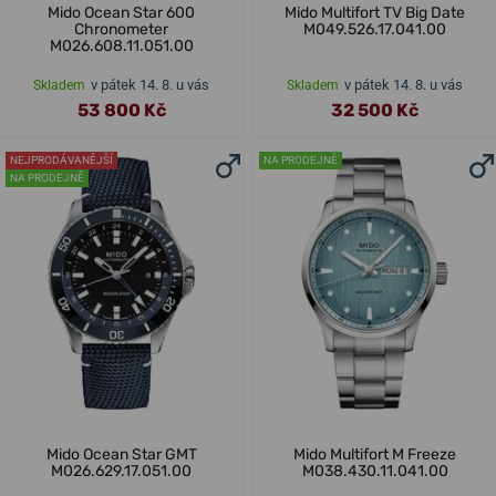
Mido Ocean Star 600
Mido Multifort TV Big Date
Chronometer
M049.526.17.041.00
M026.608.11.051.00
v pátek 14. 8. u vás
v pátek 14. 8. u vás
Skladem
Skladem
53 800 Kč
32 500 Kč
NEJPRODÁVANĚJŠÍ
NA PRODEJNĚ
NA PRODEJNĚ
Mido Ocean Star GMT
Mido Multifort M Freeze
M026.629.17.051.00
M038.430.11.041.00