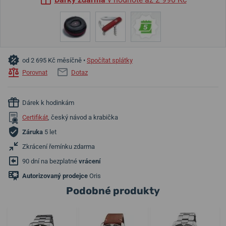
od 2 695 Kč měsíčně •
Spočítat splátky
Porovnat
Dotaz
Dárek k hodinkám
Certifikát
, český návod a krabička
Záruka
5 let
Zkrácení řemínku zdarma
90 dní na bezplatné
vrácení
Autorizovaný prodejce
Oris
Podobné produkty