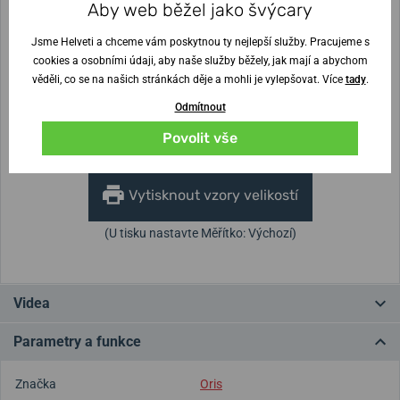
Aby web běžel jako švýcary
Šířka řemínku
Jsme Helveti a chceme vám poskytnou ty nejlepší služby. Pracujeme s
20 mm
cookies a osobními údaji, aby naše služby běžely, jak mají a abychom
věděli, co se na našich stránkách děje a mohli je vylepšovat. Více
tady
.
Výška pouzdra
Průměr pouzdra
13 mm
40 mm
Odmítnout
Povolit vše
Nejste si jisti velikostí?
Vytisknout vzory velikostí
(U tisku nastavte Měřítko: Výchozí)
Videa
Parametry a funkce
Značka
Oris