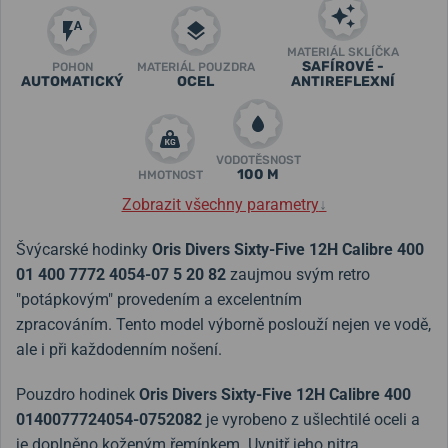
MATERIÁL SKLÍČKA
SAFÍROVÉ -
POHON
MATERIÁL POUZDRA
AUTOMATICKÝ
OCEL
ANTIREFLEXNÍ
VODOTĚSNOST
100 M
HMOTNOST
Zobrazit všechny parametry
↓
Švýcarské hodinky
Oris Divers Sixty-Five 12H Calibre 400
01 400 7772 4054-07 5 20 82
zaujmou svým retro
"potápkovým" provedením a excelentním
zpracováním. Tento model výborně poslouží nejen ve vodě,
ale i při každodenním nošení.
Pouzdro hodinek
Oris Divers Sixty-Five 12H Calibre 400
0140077724054-0752082
je vyrobeno z ušlechtilé oceli a
je doplněno koženým řemínkem. Uvnitř jeho nitra