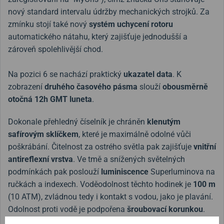
nový standard intervalu údržby mechanických strojků. Za
zmínku stojí také nový
systém uchycení rotoru
automatického nátahu, který zajišťuje jednodušší a
zároveň spolehlivější chod.
Na pozici 6 se nachází praktický
ukazatel data
. K
zobrazení
druhého časového pásma
slouží
obousměrně
otočná 12h GMT luneta
.
Dokonale přehledný číselník je chráněn
klenutým
safírovým sklíčkem
, které je maximálně odolné vůči
poškrábání. Čitelnost za ostrého světla pak zajišťuje
vnitřní
antireflexní vrstva
. Ve tmě a snížených světelných
podmínkách pak poslouží
luminiscence
Superluminova na
ručkách a indexech. Voděodolnost těchto hodinek je
100 m
(10 ATM), zvládnou tedy i kontakt s vodou, jako je plavání.
Odolnost proti vodě je podpořena
šroubovací korunkou
.