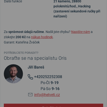
Další funkce
21 kamenů, 28800
polokmitů/hod., Hacking
(zastavení sekundové ručky při
nařízení)
Za
správnost údajů ručíme
. Našli jste chybu?
Napište nám
a
získejte
200 Kč
na
nákup hodinek
.
Garant: Kateřina Žváček
POTŘEBUJETE PORADIT?
Obraťte se na specialistu Oris
Jiří Bareš
+420252252308
Po-Čt
9-19
Pá-So
9-16
info@helveti.cz