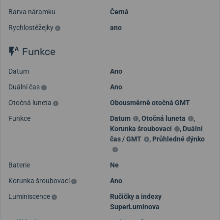
Barva náramku
Černá
Rychlostěžejky
ano
Funkce
Datum
Ano
Duální čas
Ano
Otočná luneta
Obousměrně otočná GMT
Funkce
Datum
,
Otočná luneta
,
Korunka šroubovací
,
Duální
čas / GMT
,
Průhledné dýnko
Baterie
Ne
Korunka šroubovací
Ano
Luminiscence
Ručičky a indexy
SuperLuminova