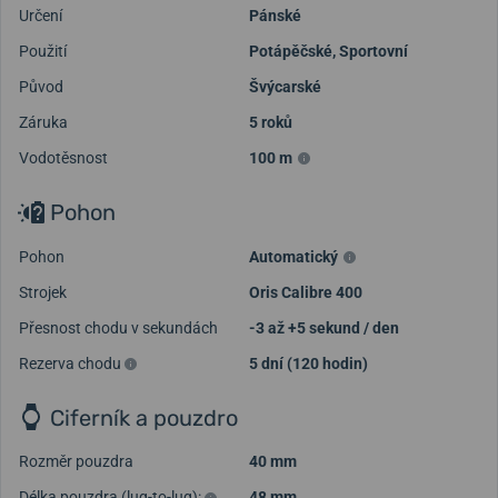
Určení
Pánské
Použití
Potápěčské
,
Sportovní
Původ
Švýcarské
Záruka
5 roků
Vodotěsnost
100 m
Pohon
Pohon
Automatický
Strojek
Oris Calibre 400
Přesnost chodu v sekundách
-3 až +5 sekund / den
Rezerva chodu
5 dní (120 hodin)
Ciferník a pouzdro
Rozměr pouzdra
40 mm
Délka pouzdra (lug-to-lug):
48 mm