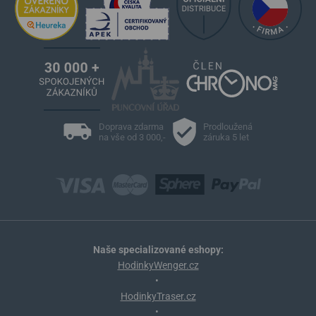
Doprava zdarma
Prodloužená
na vše od 3 000,-
záruka 5 let
Naše specializované eshopy:
HodinkyWenger.cz
•
HodinkyTraser.cz
•