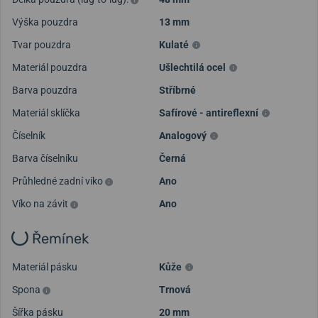
Výška pouzdra
13 mm
Tvar pouzdra
Kulaté
Materiál pouzdra
Ušlechtilá ocel
Barva pouzdra
Stříbrné
Materiál sklíčka
Safírové - antireflexní
Číselník
Analogový
Barva číselníku
Černá
Průhledné zadní víko
Ano
Víko na závit
Ano
Řemínek
Materiál pásku
Kůže
Spona
Trnová
Šířka pásku
20 mm