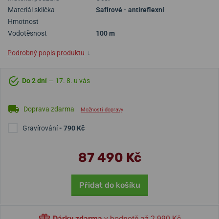
Materiál sklíčka
Safírové - antireflexní
Hmotnost
Vodotěsnost
100 m
Podrobný popis produktu
↓
Do 2 dní
— 17. 8. u vás
Doprava zdarma
Možnosti dopravy
Gravírování
- 790 Kč
87 490 Kč
Přidat do košíku
Dárky zdarma
v hodnotě až 2 990 Kč