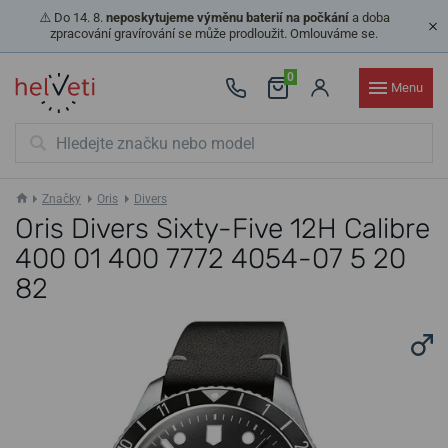
⚠️ Do 14. 8.
neposkytujeme výměnu baterií na počkání
a doba
zpracování gravírování se může prodloužit. Omlouváme se.
0
Menu
Značky
Oris
Divers
Oris Divers Sixty-Five 12H Calibre
400 01 400 7772 4054-07 5 20
82