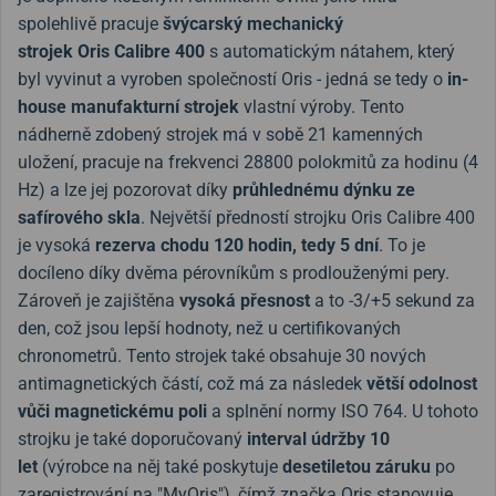
spolehlivě pracuje
švýcarský mechanický
strojek Oris Calibre 400
s automatickým nátahem, který
byl vyvinut a vyroben společností Oris - jedná se tedy o
in-
house manufakturní strojek
vlastní výroby. Tento
nádherně zdobený strojek má v sobě 21 kamenných
uložení, pracuje na frekvenci 28800 polokmitů za hodinu (4
Hz) a lze jej pozorovat díky
průhlednému dýnku ze
safírového skla
. Největší předností strojku Oris Calibre 400
je vysoká
rezerva chodu 120 hodin, tedy 5 dní
. To je
docíleno díky dvěma pérovníkům s prodlouženými pery.
Zároveň je zajištěna
vysoká přesnost
a to -3/+5 sekund za
den, což jsou lepší hodnoty, než u certifikovaných
chronometrů. Tento strojek také obsahuje 30 nových
antimagnetických částí, což má za následek
větší odolnost
vůči magnetickému poli
a splnění normy ISO 764. U tohoto
strojku je také doporučovaný
interval údržby 10
let
(výrobce na něj také poskytuje
desetiletou záruku
po
zaregistrování na "MyOris"), čímž značka Oris stanovuje