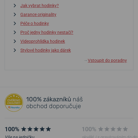
Jak vybrat hodinky?
Garance originality
Péče o hodinky
Proč jedny hodinky nestačí?
Videoprohlídka hodinek
Stylové hodinky jako dárek
Vstoupit do poradny
↓
100% zákazníků
náš
obchod doporučuje
100%
100%
Vše na jedničku.
skvělé, i s gravírováním do d