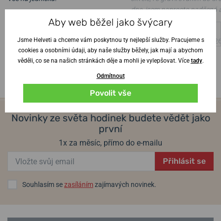
dne, jsem naprosto nadšená 
Ověřený zákazník
•
6. 8. 2026
Aby web běžel jako švýcary
manžel z hodinek též
Jsme Helveti a chceme vám poskytnou ty nejlepší služby. Pracujeme s
Ověřený zákazník
•
4. 8. 202
cookies a osobními údaji, aby naše služby běžely, jak mají a abychom
věděli, co se na našich stránkách děje a mohli je vylepšovat. Více
tady
.
Odmítnout
Povolit vše
Novinky ze světa hodinek budete vědět jako
první
1x za měsíc, přímo do e-mailu
Přihlásit se
Souhlasím se
zasíláním
zajímavých novinek.