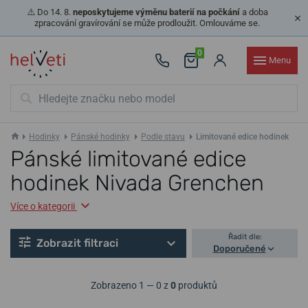
⚠️ Do 14. 8.
neposkytujeme výměnu baterií na počkání
a doba
zpracování gravírování se může prodloužit. Omlouváme se.
0
Menu
Hodinky
Pánské hodinky
Podle stavu
Limitované edice hodinek
Pánské limitované edice
hodinek Nivada Grenchen
Více o kategorii
Řadit dle:
Zobrazit filtraci
Doporučené
Zobrazeno 1 — 0 z
0
produktů