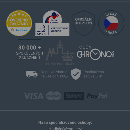
Doprava zdarma
Prodloužená
na vše od 3 000,-
záruka 5 let
Naše specializované eshopy:
HodinkyWenger.cz