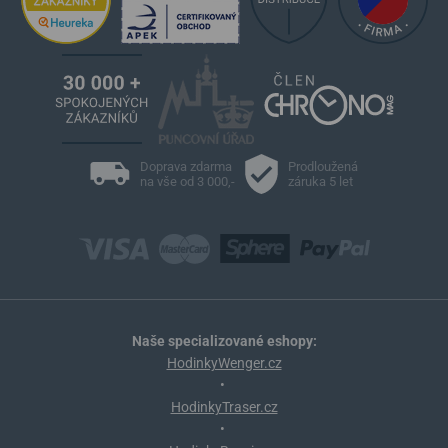
Doprava zdarma
Prodloužená
na vše od 3 000,-
záruka 5 let
Naše specializované eshopy:
HodinkyWenger.cz
•
HodinkyTraser.cz
•