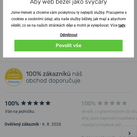
Aby web běžel jako švýcary
Garance kvality
Jsme Helveti a chceme vám poskytnou ty nejlepší služby. Pracujeme s
Videoprohlídka hodinek
cookies a osobními údaji, aby naše služby běžely, jak mají a abychom
Proč nakupovat v Helveti
věděli, co se na našich stránkách děje a mohli je vylepšovat. Více
tady
.
Odmítnout
Vstoupit do poradny
↓
Povolit vše
100% zákazníků
náš
obchod doporučuje
100%
100%
Vše na jedničku.
skvělé, i s gravírováním do d
dne, jsem naprosto nadšená 
Ověřený zákazník
•
6. 8. 2026
manžel z hodinek též