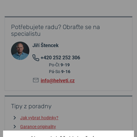
Potřebujete radu? Obraťte se na
specialistu
Jiří Štencek
+420 252 252 306
Po-Čt
9-19
Pá-So
9-16
info@helveti.cz
Tipy z poradny
Jak vybrat hodinky?
Garance originality
Péče o řemínek