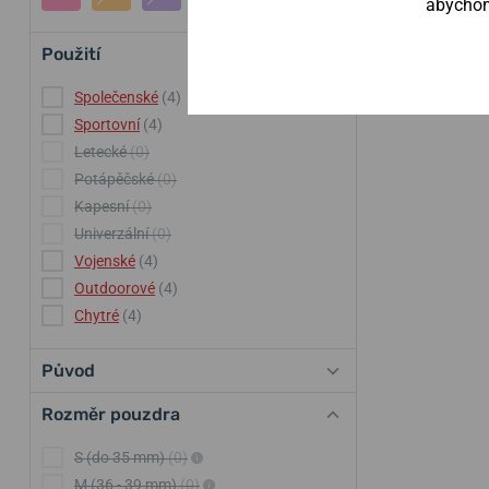
abychom 
Použití
Společenské
(4)
Sportovní
(4)
Letecké
(0)
Potápěčské
(0)
Kapesní
(0)
Univerzální
(0)
Vojenské
(4)
Outdoorové
(4)
Chytré
(4)
Původ
Rozměr pouzdra
S (do 35 mm)
(0)
M (36 - 39 mm)
(0)