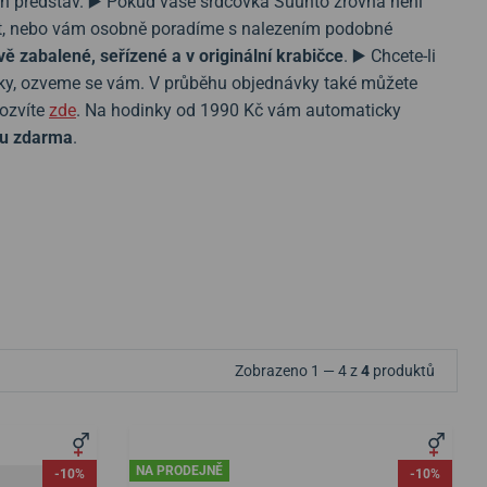
ch představ. ▶️ Pokud vaše srdcovka Suunto zrovna není
stit, nebo vám osobně poradíme s nalezením podobné
vě zabalené, seřízené a v originální krabičce
. ▶️ Chcete-li
vky, ozveme se vám. V průběhu objednávky také můžete
dozvíte
zde
. Na hodinky od 1990 Kč vám automaticky
u zdarma
.
Zobrazeno 1 — 4 z
4
produktů
NA PRODEJNĚ
-10%
-10%