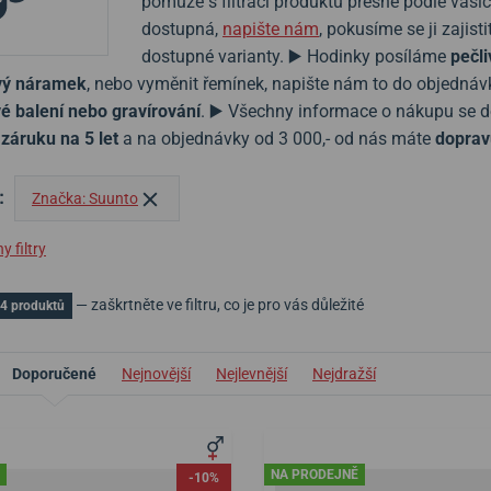
pomůže s filtrací produktů přesně podle vaši
dostupná,
napište nám
, pokusíme se ji zaji
dostupné varianty. ▶️ Hodinky posíláme
pečli
ový náramek
, nebo vyměnit řemínek, napište nám to do objedná
é balení nebo gravírování
. ▶️ Všechny informace o nákupu se 
e
záruku na 5 let
a na objednávky od 3 000,- od nás máte
doprav
:
Značka: Suunto
 filtry
— zaškrtněte ve filtru, co je pro vás důležité
4 produktů
Doporučené
Nejnovější
Nejlevnější
Nejdražší
NA PRODEJNĚ
-10%