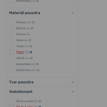
Keramika
(0)
Materiál pouzdra
Mosaz
(0)
Bronz
(0)
Dřevo
(0)
Ocel
(0)
Titan
(0)
Plast
(2)
Hliník
(0)
Keramika
(0)
Drahý kov
(0)
Tvar pouzdra
Vodotěsnost
30 m a více
(0)