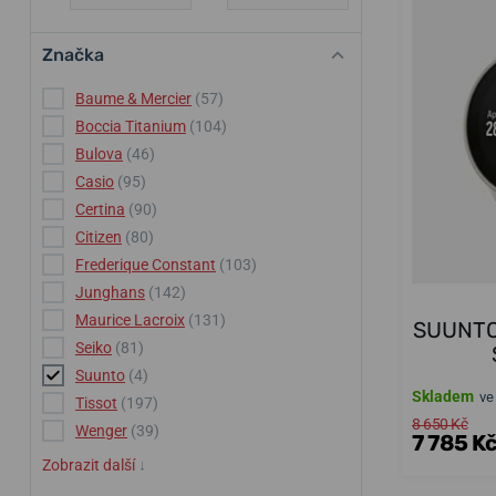
Značka
Baume & Mercier
(57)
Boccia Titanium
(104)
Bulova
(46)
Casio
(95)
Certina
(90)
Citizen
(80)
Frederique Constant
(103)
Junghans
(142)
Maurice Lacroix
(131)
SUUNTO
Seiko
(81)
Suunto
(4)
Skladem
ve
Tissot
(197)
8 650 Kč
Wenger
(39)
7 785 K
Zobrazit další
↓