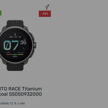
-10%
TO RACE Titanium
coal SS050932000
 středu 12. 8. u vás