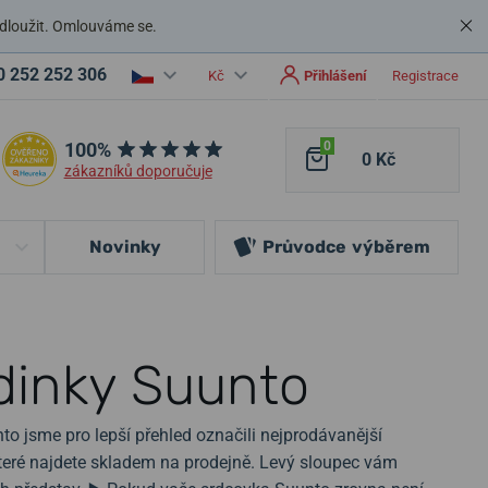
dloužit. Omlouváme se.
0 252 252 306
Kč
Přihlášení
Registrace
100%
0
0 Kč
zákazníků doporučuje
Novinky
Průvodce
výběrem
dinky Suunto
o jsme pro lepší přehled označili nejprodávanější
které najdete skladem na prodejně. Levý sloupec vám