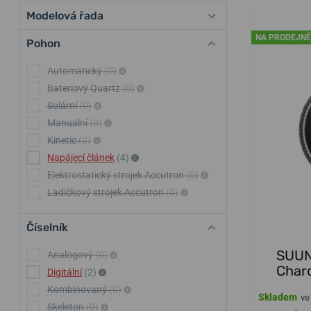
Modelová řada
NA PRODEJNĚ
Pohon
Automatický
(0)
Bateriový Quartz
(0)
Solární
(0)
Manuální
(0)
Kinetic
(0)
Napájecí článek
(4)
Elektrostatický strojek Accutron
(0)
Ladičkový strojek Accutron
(0)
Číselník
SUUN
Analogový
(0)
Char
Digitální
(2)
Kombinovaný
(0)
Skladem
ve
Skeleton
(0)