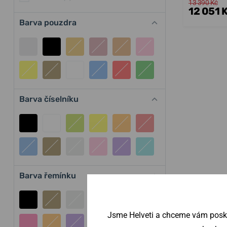
13 390 Kč
12 051 
Barva pouzdra
Barva číselníku
Barva řemínku
Jsme Helveti a chceme vám poskyt