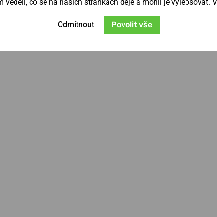
věděli, co se na našich stránkách děje a mohli je vylepšovat. 
Odmítnout
Povolit vše