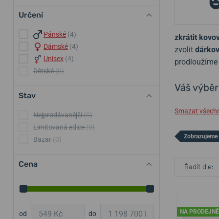
Určení
Pánské
(4)
zkrátit kov
Dámské
(4)
zvolit
dárkov
Unisex
(4)
prodloužím
Dětské
(0)
Váš výběr
Stav
Smazat všechny
Nejprodávanější
(0)
Limitovaná edice
(0)
Zobrazujeme 
Bazar
(0)
Cena
Řadit dle:
NA PRODEJNĚ
od
do