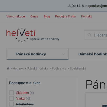
⚠️ Do 14. 8.
neposkytujeme
Vše o nákupu
O nás
Blog
Prodejna Praha
Kontakt
Specialisté na hodinky
Pánské hodinky
Dámské hodin
Hodinky
Pánské hodinky
Podle stylu
Společenské
Pán
Dostupnost a akce
Skladem
(4)
V akci
(4)
Novinka
(0)