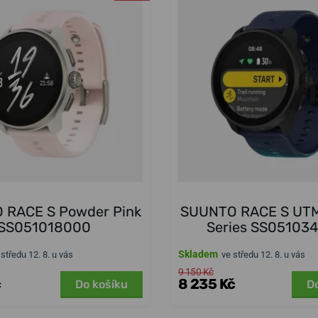
 RACE S Powder Pink
SUUNTO RACE S UTM
SS051018000
Series SS05103
Skladem
 středu 12. 8. u vás
ve středu 12. 8. u vás
9 150 Kč
č
8 235 Kč
Do košíku
D