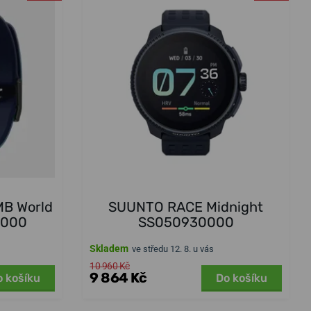
B World
SUUNTO RACE Midnight
4000
SS050930000
Skladem
ve středu 12. 8. u vás
10 960 Kč
9 864 Kč
o košíku
Do košíku