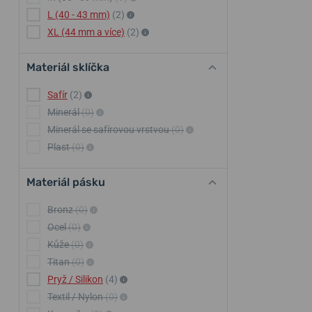
L (40 - 43 mm)
(2)
XL (44 mm a více)
(2)
Materiál sklíčka
Safír
(2)
Minerál
(0)
Minerál se safírovou vrstvou
(0)
Plast
(0)
Materiál pásku
Bronz
(0)
Ocel
(0)
Kůže
(0)
Titan
(0)
Pryž / Silikon
(4)
Textil / Nylon
(0)