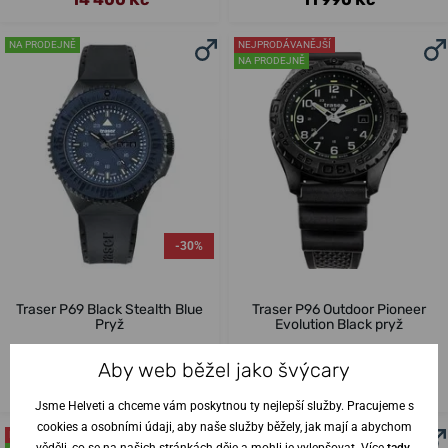
NA PRODEJNĚ
NEJPRODÁVANĚJŠÍ
NA PRODEJNĚ
-30%
Traser P69 Black Stealth Blue
Traser P96 Outdoor Pioneer
Pryž
Evolution Black pryž
ve čtvrtek 13. 8. u vás
Skladem
Aby web běžel jako švýcary
ve čtvrtek 13. 8. u vás
Skladem
15 900 Kč
11 130 Kč
9 400 Kč
Jsme Helveti a chceme vám poskytnou ty nejlepší služby. Pracujeme s
cookies a osobními údaji, aby naše služby běžely, jak mají a abychom
NEJPRODÁVANĚJŠÍ
NA PRODEJNĚ
věděli, co se na našich stránkách děje a mohli je vylepšovat. Více
tady
.