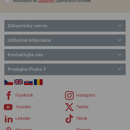
Souhlasím se
zasíláním
zajímavých novinek.
Zákaznický servis
Užitečné informace
Kontaktujte nás
Prodejna Praha 7
Facebook
Instagram
Youtube
Twitter
Linkedin
Tiktok
Pinterest
Threads