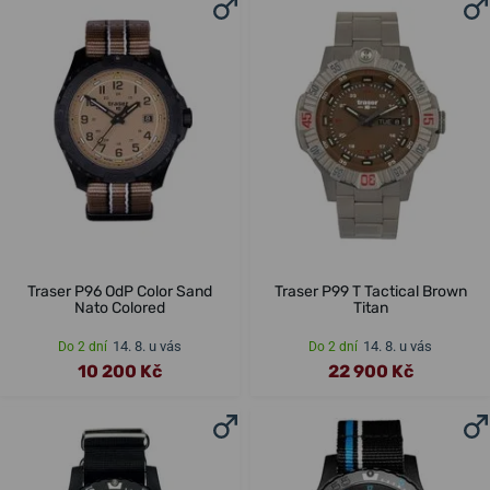
Traser P96 OdP Color Sand
Traser P99 T Tactical Brown
Nato Colored
Titan
14. 8. u vás
14. 8. u vás
Do 2 dní
Do 2 dní
10 200 Kč
22 900 Kč