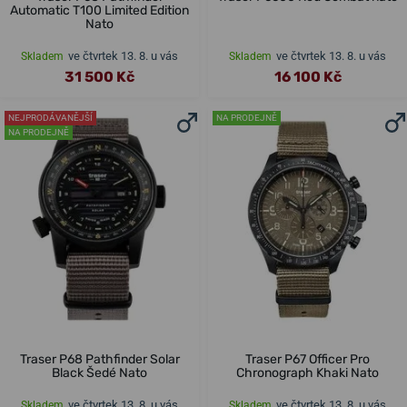
Automatic T100 Limited Edition
Nato
ve čtvrtek 13. 8. u vás
ve čtvrtek 13. 8. u vás
Skladem
Skladem
31 500 Kč
16 100 Kč
NEJPRODÁVANĚJŠÍ
NA PRODEJNĚ
NA PRODEJNĚ
Traser P68 Pathfinder Solar
Traser P67 Officer Pro
Black Šedé Nato
Chronograph Khaki Nato
ve čtvrtek 13. 8. u vás
ve čtvrtek 13. 8. u vás
Skladem
Skladem