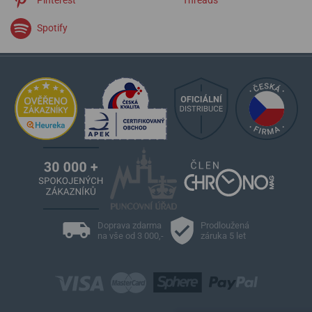
Spotify
Doprava zdarma
Prodloužená
na vše od 3 000,-
záruka 5 let