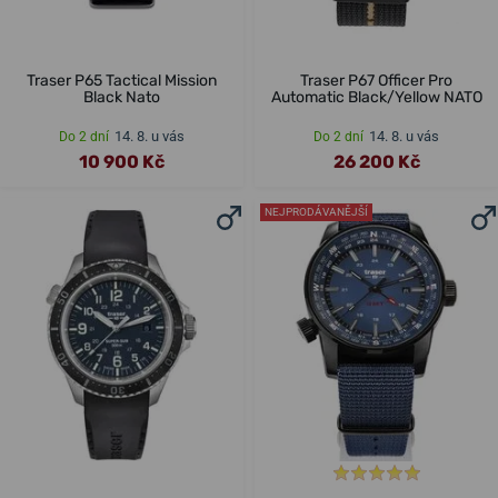
Traser P65 Tactical Mission
Traser P67 Officer Pro
Black Nato
Automatic Black/Yellow NATO
14. 8. u vás
14. 8. u vás
Do 2 dní
Do 2 dní
10 900 Kč
26 200 Kč
NEJPRODÁVANĚJŠÍ