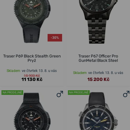
-30%
Traser P69 Black Stealth Green
Traser P67 Officer Pro
Pryž
GunMetal Black Steel
ve čtvrtek 13. 8. u vás
Skladem
ve čtvrtek 13. 8. u vás
Skladem
15 900 Kč
11 130 Kč
15 200 Kč
NA PRODEJNĚ
NA PRODEJNĚ