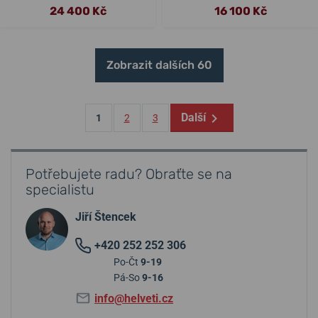
24 400 Kč
16 100 Kč
Zobrazit dalších 60
Další
1
2
3
Potřebujete radu? Obraťte se na
specialistu
Jiří Štencek
+420 252 252 306
Po-Čt
9-19
Pá-So
9-16
info@helveti.cz