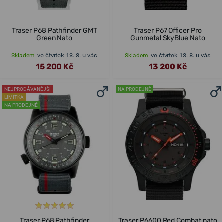
Traser P68 Pathfinder GMT
Traser P67 Officer Pro
Green Nato
Gunmetal SkyBlue Nato
ve čtvrtek 13. 8. u vás
ve čtvrtek 13. 8. u vás
Skladem
Skladem
15 200 Kč
13 200 Kč
NEJPRODÁVANĚJŠÍ
NA PRODEJNĚ
LIMITKA
NA PRODEJNĚ
Traser P68 Pathfinder
Traser P6600 Red Combat nato