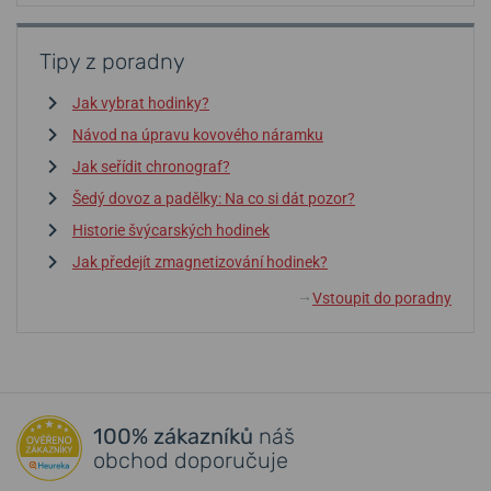
Tipy z poradny
Jak vybrat hodinky?
Návod na úpravu kovového náramku
Jak seřídit chronograf?
Šedý dovoz a padělky: Na co si dát pozor?
Historie švýcarských hodinek
Jak předejít zmagnetizování hodinek?
Vstoupit do poradny
↓
100% zákazníků
náš
obchod doporučuje