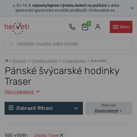
⚠️ Do 14. 8.
neposkytujeme výměnu baterií na počkání
a doba
zpracování gravírování se může prodloužit. Omlouváme se.
0
Menu
Hodinky
Pánské hodinky
Podle původu
Švýcarské
Pánské švýcarské hodinky
Traser
Více o kategorii
Řadit dle:
Zobrazit filtraci
Doporučené
Váš výběr:
Značka: Traser