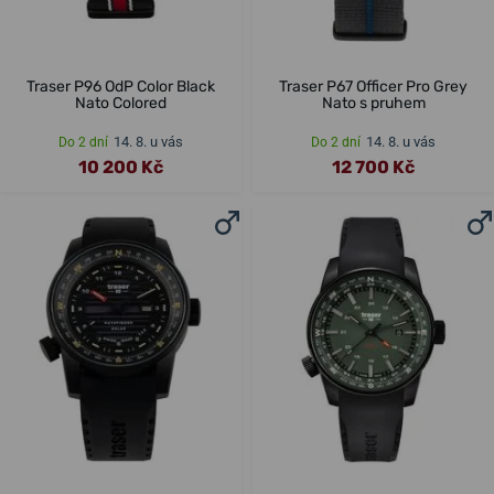
Traser P96 OdP Color Black
Traser P67 Officer Pro Grey
Nato Colored
Nato s pruhem
14. 8. u vás
14. 8. u vás
Do 2 dní
Do 2 dní
10 200 Kč
12 700 Kč