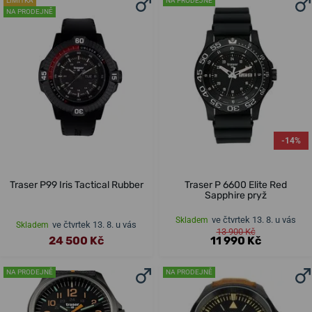
LIMITKA
NA PRODEJNĚ
NA PRODEJNĚ
-14%
Traser P99 Iris Tactical Rubber
Traser P 6600 Elite Red
Sapphire pryž
ve čtvrtek 13. 8. u vás
Skladem
ve čtvrtek 13. 8. u vás
Skladem
13 900 Kč
24 500 Kč
11 990 Kč
NA PRODEJNĚ
NA PRODEJNĚ