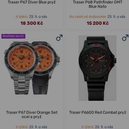
Traser P67 Diver Blue pryž
Traser P68 Pathfinder GMT
Blue Nato
23. 9. u vás
23. 9. u vás
6 týdnů
Na cestě od dodavatele
18 300 Kč
15 200 Kč
ŘEMÍNEK NAVÍC
Traser P67 Diver Orange Set
Traser P6600 Red Combat pryž
ocel a pryž
23. 9. u vás
23. 9. u vás
6 týdnů
6 týdnů