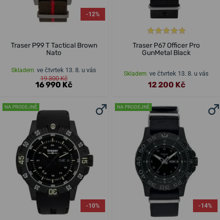
-12%
Traser P99 T Tactical Brown
Traser P67 Officer Pro
Nato
GunMetal Black
ve čtvrtek 13. 8. u vás
Skladem
ve čtvrtek 13. 8. u vás
Skladem
19 300 Kč
16 990 Kč
12 200 Kč
NA PRODEJNĚ
NA PRODEJNĚ
-10%
-14%