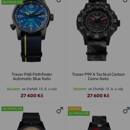
NA PRODEJNĚ
Traser P68 Pathfinder
Traser P99 A Tactical Carbon
Automatic Blue Nato
Camo Nato
ve čtvrtek 13. 8. u vás
ve čtvrtek 13. 8. u vás
Skladem
Skladem
27 400 Kč
27 600 Kč
NA PRODEJNĚ
LIMITKA
NA PRODEJNĚ