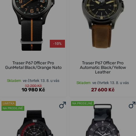
-10%
Traser P67 Officer Pro
Traser P67 Officer Pro
GunMetal Black/Orange Nato
Automatic Black/Yellow
Leather
ve čtvrtek 13. 8. u vás
Skladem
ve čtvrtek 13. 8. u vás
Skladem
12 200 Kč
10 980 Kč
27 600 Kč
LIMITKA
NA PRODEJNĚ
NA PRODEJNĚ