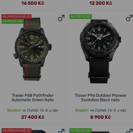
16 500 Kč
12 200 Kč
NEJPRODÁVANĚJŠÍ
NA PRODEJNĚ
NA PRODEJNĚ
Traser P68 Pathfinder
Traser P96 Outdoor Pioneer
Automatic Green Nato
Evolution Black nato
ve čtvrtek 13. 8. u vás
ve čtvrtek 13. 8. u vás
Skladem
Skladem
27 400 Kč
8 900 Kč
NEJPRODÁVANĚJŠÍ
NA PRODEJNĚ