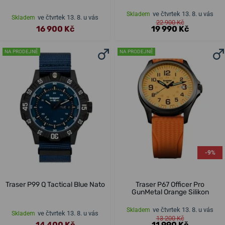
ve čtvrtek 13. 8. u vás
Skladem
ve čtvrtek 13. 8. u vás
Skladem
22 900 Kč
16 900 Kč
19 990 Kč
NA PRODEJNĚ
NA PRODEJNĚ
-9%
Traser P99 Q Tactical Blue Nato
Traser P67 Officer Pro
GunMetal Orange Silikon
ve čtvrtek 13. 8. u vás
Skladem
ve čtvrtek 13. 8. u vás
Skladem
13 200 Kč
14 400 Kč
11 990 Kč