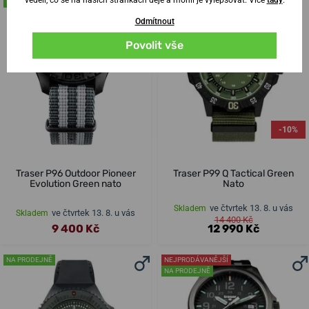
NA PRODEJNĚ
Odmítnout
Povolit vše
-10%
Traser P96 Outdoor Pioneer
Traser P99 Q Tactical Green
Evolution Green nato
Nato
ve čtvrtek 13. 8. u vás
Skladem
ve čtvrtek 13. 8. u vás
Skladem
14 400 Kč
9 400 Kč
12 990 Kč
NA PRODEJNĚ
NEJPRODÁVANĚJŠÍ
NA PRODEJNĚ