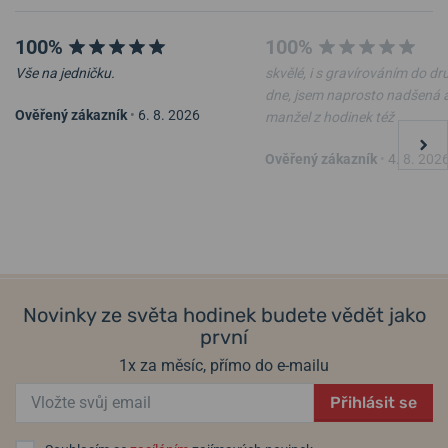
100%
100%
Vše na jedničku.
skvělé, i s gravírováním do d
dne, jsem naprosto nadšená 
Ověřený zákazník
•
6. 8. 2026
manžel z hodinek též
Ověřený zákazník
•
4. 8. 202
Novinky ze světa hodinek budete vědět jako
první
1x za měsíc, přímo do e-mailu
Přihlásit se