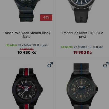
-30%
Traser P69 Black Stealth Black
Traser P67 Diver T100 Blue
Nato
pryž
ve čtvrtek 13. 8. u vás
Skladem
ve čtvrtek 13. 8. u vás
Skladem
14 900 Kč
10 430 Kč
19 900 Kč