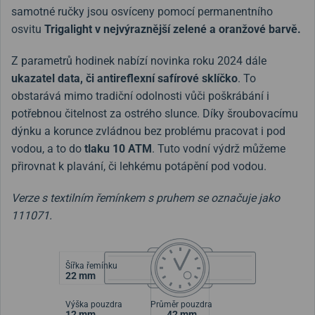
samotné ručky jsou osvíceny pomocí permanentního
osvitu
Trigalight v nejvýraznější zelené a oranžové barvě.
Z parametrů hodinek nabízí novinka roku 2024 dále
ukazatel data, či antireflexní safírové sklíčko
. To
obstarává mimo tradiční odolnosti vůči poškrábání i
potřebnou čitelnost za ostrého slunce. Díky šroubovacímu
dýnku a korunce zvládnou bez problému pracovat i pod
vodou, a to do
tlaku 10 ATM
. Tuto vodní výdrž můžeme
přirovnat k plavání, či lehkému potápění pod vodou.
Verze s textilním řemínkem s pruhem se označuje jako
111071.
Šířka řemínku
22 mm
Výška pouzdra
Průměr pouzdra
12 mm
42 mm