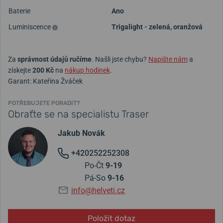
Baterie
Ano
Luminiscence
Trigalight - zelená, oranžová
Za
správnost údajů ručíme
. Našli jste chybu?
Napište nám
a
získejte
200 Kč
na
nákup hodinek
.
Garant: Kateřina Žváček
POTŘEBUJETE PORADIT?
Obraťte se na specialistu Traser
Jakub Novák
+420252252308
Po-Čt
9-19
Pá-So
9-16
info@helveti.cz
Položit dotaz