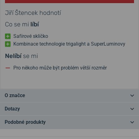
Jiří Štencek hodnotí
Co se mi
líbí
Safírové sklíčko
Kombinace technologie trigalight a SuperLuminovy
Nelíbí
se mi
Pro někoho může být problém větší rozměr
O značce
Traser získal světovou proslulost zejména díky své
luminiscenční
Dotazy
technologii
trigalight®. Na hodinky Traser tak
uvidíte i v absolutní
tmě
! Osvětlení Trigalight nepotřebuje baterii ani jakýkoli další zdroj
Podobné produkty
světla, speciální zacházení či údržbu. Hodinky Traser jsou extrémně
Rozměry hodinek
odolné a vyrábí se z těch nejkvalitnějších materiálů. Od roku 1991 je
NEJPRODÁVANĚJŠÍ
NA PRODEJNĚ
NA PRODEJNĚ