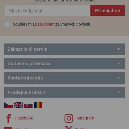
Classic
Sport
Přihlásit se
Informaci, že pouzdra budou mít průměr 45mm jsme obdrželi při
Heritage
uvedení přímo od distributora, takže nevíme kde přesně vznikla
řemínky Traser
Souhlasím se
zasíláním
zajímavých novinek.
chyba. Parametry opravíme, abychom zákazníky neuváděli v
omyl.
Zákaznický servis
S pozdravem Kateřina Jiříčková, Hodinky
Helveti.cz
Užitečné informace
Kontaktujte nás
Máte otázku? Zanechte nám komentář
Prodejna Praha 7
Přidat dotaz
Facebook
Instagram