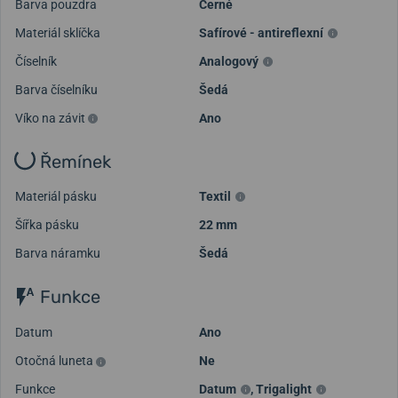
Barva pouzdra
Černé
Materiál sklíčka
Safírové - antireflexní
Číselník
Analogový
Barva číselníku
Šedá
Víko na závit
Ano
Řemínek
Materiál pásku
Textil
Šířka pásku
22 mm
Barva náramku
Šedá
Funkce
Datum
Ano
Otočná luneta
Ne
Funkce
Datum
,
Trigalight