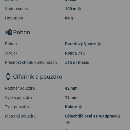
Vodotěsnost
100 m
Hmotnost
84 g
Pohon
Pohon
Bateriový Quartz
Strojek
Ronda 715
Přesnost chodu v sekundách
±15 s / měsíc
Ciferník a pouzdro
Rozměr pouzdra
42 mm
Výška pouzdra
12 mm
Tvar pouzdra
Kulaté
Materiál pouzdra
Ušlechtilá ocel s PVD úpravou