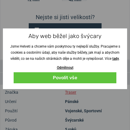
Nejste si jisti velikostí?
Vytisknout vzory velikostí
Aby web běžel jako švýcary
(U tisku nastavte Měřítko: Výchozí)
Jsme Helveti a chceme vám poskytnou ty nejlepší služby. Pracujeme s
cookies a osobními údaji, aby naše služby běžely, jak mají a abychom
věděli, co se na našich stránkách děje a mohli je vylepšovat. Více
tady
.
Videa
Odmítnout
Povolit vše
Parametry a funkce
Značka
Traser
Určení
Pánské
Použití
Vojenské
,
Sportovní
Původ
Švýcarské
Záruka
5 roků