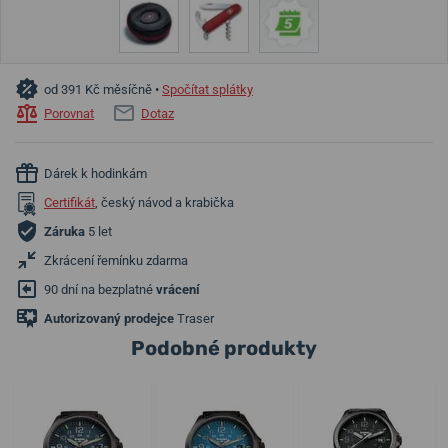
od 391 Kč měsíčně •
Spočítat splátky
Porovnat
Dotaz
Dárek k hodinkám
Certifikát
, český návod a krabička
Záruka
5 let
Zkrácení řemínku zdarma
90 dní na bezplatné
vrácení
Autorizovaný prodejce
Traser
Podobné produkty