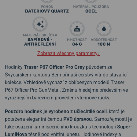
POHON
MATERIÁL POUZDRA
BATERIOVÝ QUARTZ
OCEL
MATERIÁL SKLÍČKA
SAFÍROVÉ -
HMOTNOST
VODOTĚSNOST
ANTIREFLEXNÍ
84 G
100 M
Zobrazit všechny parametry
↓
Hodinky
Traser P67 Officer Pro Grey
původem ze
Švýcarském kantonu Bern přináší čerstvý vítr do stávající
kolekce. Vzhledově vychází z oblíbených modelů Traser
P67 Officer Pro GunMetal. Změnu hledejme především ve
výraznějším barevném provedení vteřinové ručky.
Pouzdro hodinek je vyrobeno z ušlechtilé oceli
, která je
potažena elegantní černou
PVD úpravou
. Samozřejmostí je
také osazení luminiscenčního kroužku s technologií
Super-
LumiNova
těsně pod vnitřní lunetu. Hodinové indexy a