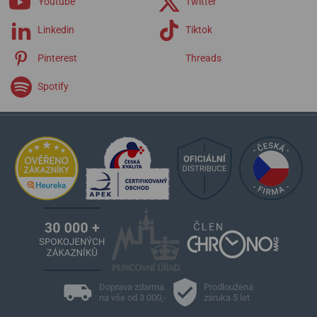
Youtube
Twitter
Linkedin
Tiktok
Pinterest
Threads
Spotify
Doprava zdarma
Prodloužená
na vše od 3 000,-
záruka 5 let