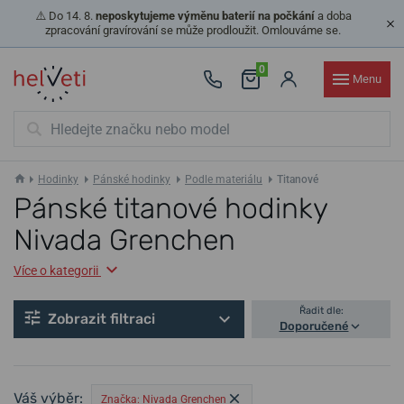
⚠️ Do 14. 8.
neposkytujeme výměnu baterií na počkání
a doba
zpracování gravírování se může prodloužit. Omlouváme se.
0
Menu
Hodinky
Pánské hodinky
Podle materiálu
Titanové
Pánské titanové hodinky
Nivada Grenchen
Více o kategorii
Řadit dle:
Zobrazit filtraci
Doporučené
Váš výběr:
Značka: Nivada Grenchen