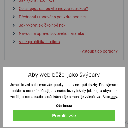
Jak vybrat hodinky?
Co s neposlušnou vteřinovou ručičkou?
Přednosti titanového pouzdra hodinek
Jak vybrat sklíčko hodinek
Návod na úpravu kovového náramku
Videoprohlídka hodinek
Vstoupit do poradny
↓
Aby web běžel jako švýcary
Jsme Helveti a chceme vám poskytnou ty nejlepší služby. Pracujeme s
100% zákazníků
náš
cookies a osobními údaji, aby naše služby běžely, jak mají a abychom
obchod doporučuje
věděli, co se na našich stránkách děje a mohli je vylepšovat. Více
tady
.
Odmítnout
100%
100%
Povolit vše
Vše na jedničku.
skvělé, i s gravírováním do d