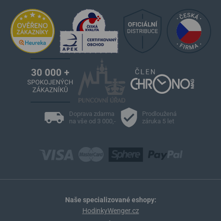
Doprava zdarma
Prodloužená
na vše od 3 000,-
záruka 5 let
Naše specializované eshopy:
HodinkyWenger.cz