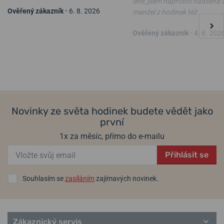
dne, jsem naprosto nadšená 
Ověřený zákazník
•
6. 8. 2026
manžel z hodinek též
Ověřený zákazník
•
4. 8. 202
Novinky ze světa hodinek budete vědět jako
první
1x za měsíc, přímo do e-mailu
Přihlásit se
Souhlasím se
zasíláním
zajímavých novinek.
Zákaznický servis