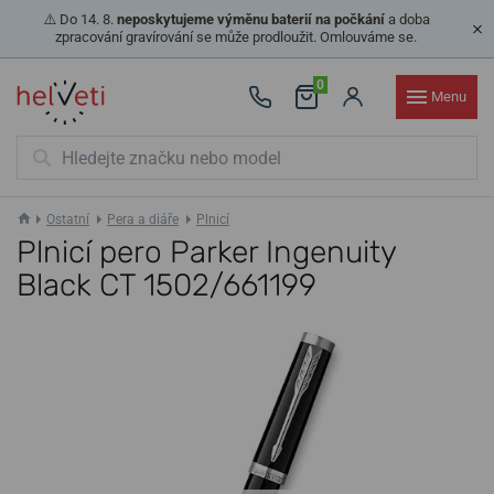
⚠️ Do 14. 8.
neposkytujeme výměnu baterií na počkání
a doba
zpracování gravírování se může prodloužit. Omlouváme se.
0
Menu
Ostatní
Pera a diáře
Plnicí
Plnicí pero Parker Ingenuity
Black CT 1502/661199