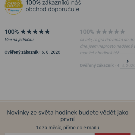
100% zákazníků
náš
Přidat dotaz
obchod doporučuje
100%
100%
Vše na jedničku.
skvělé, i s gravírováním do d
dne, jsem naprosto nadšená 
Ověřený zákazník
•
6. 8. 2026
manžel z hodinek též
Ověřený zákazník
•
4. 8. 202
Novinky ze světa hodinek budete vědět jako
první
1x za měsíc, přímo do e-mailu