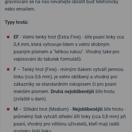
gravírování se na nás neváhejte obrátit buď telefonicky
nebo emailem.
Typy hrotů:
EF
- Velmi tenký hrot (Extra Fine) - šíře psaní linky cca
0,4 mm, která vyhovuje lidem s velmi drobným
psaným písmem a "lehkou rukou". Vhodný také pro
vepisování do tabulek formulářů.
F
– Tenký hrot (Fine) - mírným tlakem vytváří jemnou
linku (cca 0,6 mm), je velmi oblíbený a vhodný pro
zákazníky se standardním rukopisem či pro psaní
menším písmem.
Druhá nejoblíbenější
šíře hrotu
(zvláště u dam).
M
– Střední hrot (Medium) -
Nejoblíbenější
šíře hrotu -
průměrný tlak vytváří střední šíři linky (cca 0,8 mm) při
psaní, vhodný pro většinu uživatelů, kteří mají radši
malinko širší linku.