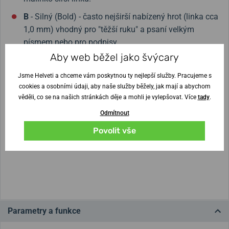
B
- Silný (Bold) - často nejširší nabízený hrot (linka cca
1,0 mm) vhodný pro "těžší ruku" a psaní velkým
písmem nebo pro podpisy.
Aby web běžel jako švýcary
LH
- Hrot pro leváky (Left-Handed) - Zkosený hrot,
tvarovaný pro leváky se spodním způsobem psaní.
Jsme Helveti a chceme vám poskytnou ty nejlepší služby. Pracujeme s
cookies a osobními údaji, aby naše služby běžely, jak mají a abychom
věděli, co se na našich stránkách děje a mohli je vylepšovat. Více
tady
.
Odmítnout
Povolit vše
Parametry a funkce