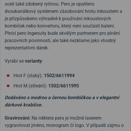
oceli také zdobený rytinou. Pero je opatřeno
dvoukanálkový systémem zásobování hrotu inkoustem a
je přizpůsobeno výhradně k používání inkoustových
bombiček nebo konvertoru, který není součástí balení.
Plnicí pero Ingenuity bude skvělým partnerem pro plnění
pracovních povinností, ale také nezklame jako vhodný
reprezentativní dárek.
Vyrábí se
varianty
:
Hrot F (slabý):
1502/6611994
Hrot M (střední):
1502/6611995
Dodáváno s modrou a černou bombičkou a v elegantní
dárkové krabičce.
Gravírování:
Na některá pera je možné laserem
vygravírovat jméno, monogram či logo. V případě zájmu o