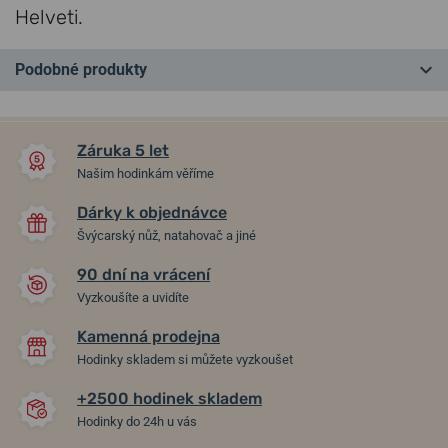
Helveti.
Podobné produkty
LZE GRAVÍROVAT
NA PRODEJNĚ
NA PRODEJNĚ
Záruka 5 let
Našim hodinkám věříme
Dárky k objednávce
Švýcarský nůž, natahovač a jiné
90 dní na vrácení
-30%
-30%
Vyzkoušíte a uvidíte
Kamenná prodejna
Plnicí pero Parker Urban
Plnicí pero Lamy Dialog 3
Hodinky skladem si můžete vyzkoušet
Premium Dark Blue CT
Pianoblack PT 1506/074788
1502/413156
+2500 hodinek skladem
Hodinky do 24h u vás
v pátek 14. 8. u vás
v pátek 14. 8. u vás
Skladem
Skladem
2 500 Kč
9 400 Kč