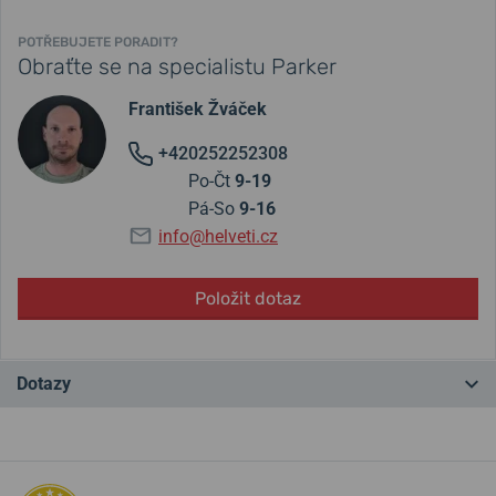
POTŘEBUJETE PORADIT?
Obraťte se na specialistu Parker
František Žváček
+420252252308
Po-Čt
9-19
Pá-So
9-16
info@helveti.cz
Položit dotaz
Dotazy
Máte otázku? Zanechte nám komentář