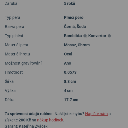
Záruka
5 roků
Typ pera
Plnicí pero
Barva pera
Černá
,
Šedá
Typ plnění
Bombička
,
Konvertor
Materiál pera
Mosaz
,
Chrom
Materiál hrotu
Ocel
Možnost gravírování
Ano
Hmotnost
0.0573
Šířka
8.3 cm
Výška
4 cm
Délka
17.7 cm
Za
správnost údajů ručíme
. Našli jste chybu?
Napište nám
a
získejte
200 Kč
na
nákup hodinek
.
Garant: Kateřina Žváček