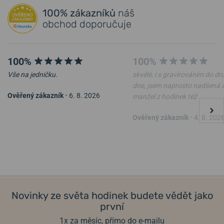
100% zákazníků
náš
Přidat dotaz
obchod doporučuje
100%
100%
Vše na jedničku.
skvělé, i s gravírováním do d
dne, jsem naprosto nadšená 
Ověřený zákazník
•
6. 8. 2026
manžel z hodinek též
Ověřený zákazník
•
4. 8. 202
Novinky ze světa hodinek budete vědět jako
první
1x za měsíc, přímo do e-mailu