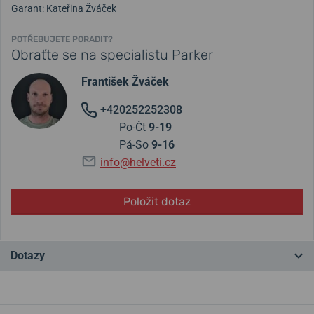
Garant: Kateřina Žváček
POTŘEBUJETE PORADIT?
Obraťte se na specialistu Parker
František Žváček
+420252252308
Po-Čt
9-19
Pá-So
9-16
info@helveti.cz
Položit dotaz
Dotazy
Máte otázku? Zanechte nám komentář