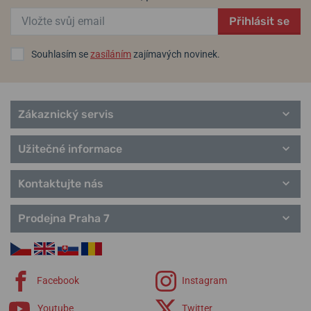
Přihlásit se
Souhlasím se
zasíláním
zajímavých novinek.
Zákaznický servis
Užitečné informace
Kontaktujte nás
Prodejna Praha 7
Facebook
Instagram
Youtube
Twitter