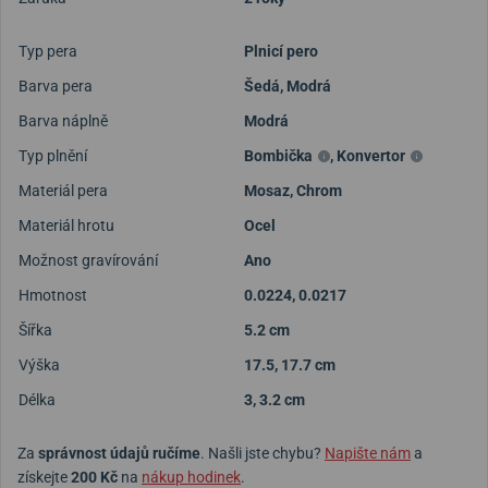
Typ pera
Plnicí pero
Barva pera
Šedá
,
Modrá
Barva náplně
Modrá
Typ plnění
Bombička
,
Konvertor
Materiál pera
Mosaz
,
Chrom
Materiál hrotu
Ocel
Možnost gravírování
Ano
Hmotnost
0.0224, 0.0217
Šířka
5.2 cm
Výška
17.5, 17.7 cm
Délka
3, 3.2 cm
Za
správnost údajů ručíme
. Našli jste chybu?
Napište nám
a
získejte
200 Kč
na
nákup hodinek
.