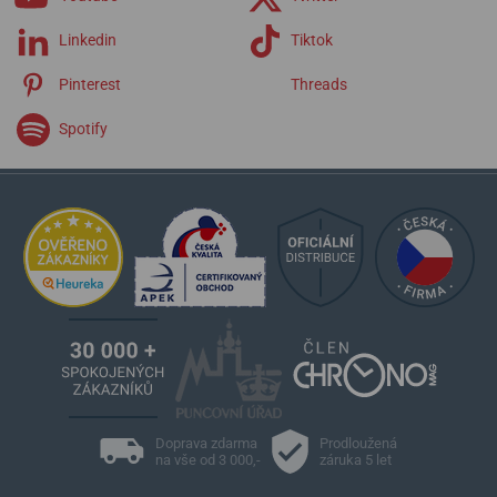
Linkedin
Tiktok
Pinterest
Threads
Spotify
Doprava zdarma
Prodloužená
na vše od 3 000,-
záruka 5 let