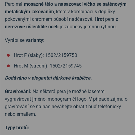
Pero má
mosazné tělo
a
nasazovací víčko se saténovým
metalickým lakováním
, které v kombinaci s doplňky
pokovenými chromem působí nadčasově.
Hrot
pera
z
nerezové ušlechtilé oceli
je zdobený jemnou rytinou.
Vyrábí se
varianty
:
Hrot F (slabý): 1502/2159750
Hrot M (střední): 1502/2159745
Dodáváno v elegantní dárkové krabičce.
Gravírování:
Na některá pera je možné laserem
vygravírovat jméno, monogram či logo. V případě zájmu o
gravírování se na nás neváhejte obrátit buď telefonicky
nebo emailem.
Typy hrotů: