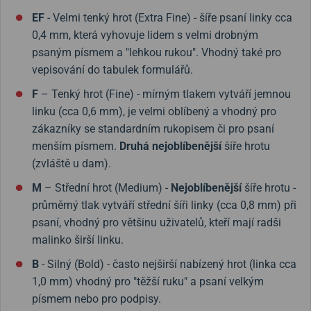
EF
- Velmi tenký hrot (Extra Fine) - šíře psaní linky cca
0,4 mm, která vyhovuje lidem s velmi drobným
psaným písmem a "lehkou rukou". Vhodný také pro
vepisování do tabulek formulářů.
F
– Tenký hrot (Fine) - mírným tlakem vytváří jemnou
linku (cca 0,6 mm), je velmi oblíbený a vhodný pro
zákazníky se standardním rukopisem či pro psaní
menším písmem.
Druhá nejoblíbenější
šíře hrotu
(zvláště u dam).
M
– Střední hrot (Medium) -
Nejoblíbenější
šíře hrotu -
průměrný tlak vytváří střední šíři linky (cca 0,8 mm) při
psaní, vhodný pro většinu uživatelů, kteří mají radši
malinko širší linku.
B
- Silný (Bold) - často nejširší nabízený hrot (linka cca
1,0 mm) vhodný pro "těžší ruku" a psaní velkým
písmem nebo pro podpisy.