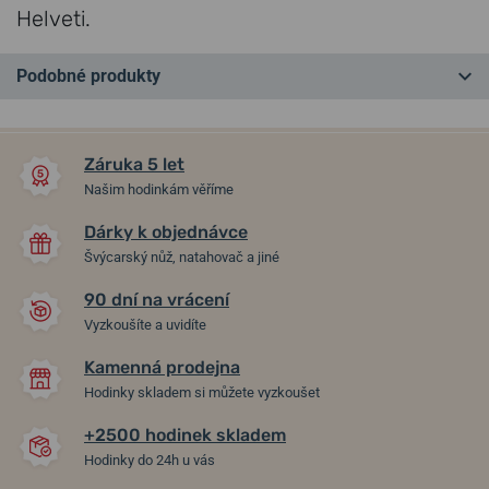
Helveti.
Podobné produkty
LZE GRAVÍROVAT
NA PRODEJNĚ
NA PRODEJNĚ
Záruka 5 let
Našim hodinkám věříme
Dárky k objednávce
Švýcarský nůž, natahovač a jiné
90 dní na vrácení
-30%
-30%
Vyzkoušíte a uvidíte
Kamenná prodejna
Plnicí pero Parker Urban
Plnicí pero Lamy Dialog 3
Hodinky skladem si můžete vyzkoušet
Premium Dark Blue CT
Pianoblack PT 1506/074788
1502/413156
+2500 hodinek skladem
Hodinky do 24h u vás
v pátek 14. 8. u vás
v pátek 14. 8. u vás
Skladem
Skladem
2 500 Kč
9 400 Kč