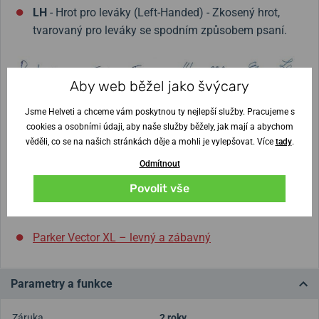
LH
- Hrot pro leváky (Left-Handed) - Zkosený hrot,
tvarovaný pro leváky se spodním způsobem psaní.
Aby web běžel jako švýcary
Jsme Helveti a chceme vám poskytnou ty nejlepší služby. Pracujeme s
cookies a osobními údaji, aby naše služby běžely, jak mají a abychom
věděli, co se na našich stránkách děje a mohli je vylepšovat. Více
tady
.
Odmítnout
Povolit vše
Recenze a testování:
Parker Vector XL – levný a zábavný
Parametry a funkce
Záruka
2 roky