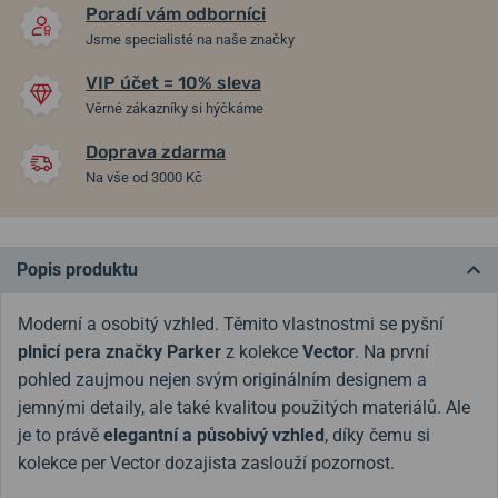
1 750 Kč
6 580 Kč
Poradí vám odborníci
Jsme specialisté na naše značky
VIP účet = 10% sleva
Věrné zákazníky si hýčkáme
Doprava zdarma
Na vše od 3000 Kč
Popis produktu
Moderní a osobitý vzhled. Těmito vlastnostmi se pyšní
plnicí pera značky Parker
z kolekce
Vector
. Na první
pohled zaujmou nejen svým originálním designem a
jemnými detaily, ale také kvalitou použitých materiálů. Ale
je to právě
elegantní a působivý vzhled
, díky čemu si
kolekce per Vector dozajista zaslouží pozornost.