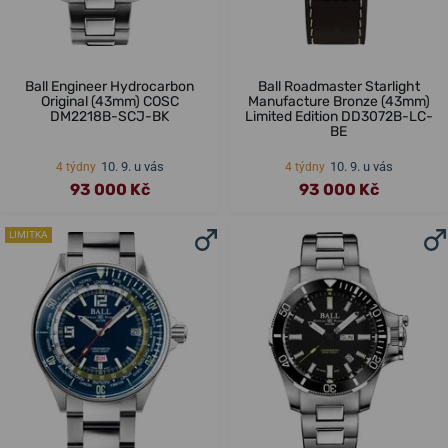
Ball Engineer Hydrocarbon
Ball Roadmaster Starlight
Original (43mm) COSC
Manufacture Bronze (43mm)
DM2218B-SCJ-BK
Limited Edition DD3072B-LC-
BE
10. 9. u vás
10. 9. u vás
4 týdny
4 týdny
93 000 Kč
93 000 Kč
LIMITKA