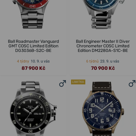
Ball Roadmaster Vanguard
Ball Engineer Master II Diver
GMT COSC Limited Edition
Chronometer COSC Limited
DG3036B-S2C-BE
Edition DM2280A-S1C-BE
10. 9. u vás
23. 9. u vás
4 týdny
6 týdnů
87 900 Kč
70 900 Kč
LIMITKA