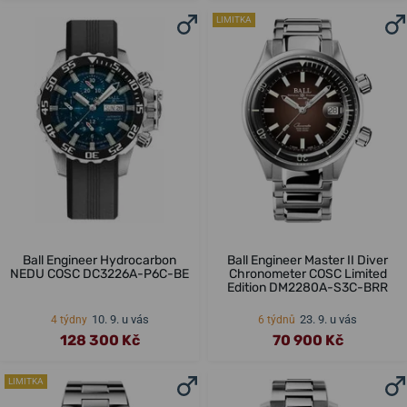
LIMITKA
Ball Engineer Hydrocarbon
Ball Engineer Master II Diver
NEDU COSC DC3226A-P6C-BE
Chronometer COSC Limited
Edition DM2280A-S3C-BRR
10. 9. u vás
23. 9. u vás
4 týdny
6 týdnů
128 300 Kč
70 900 Kč
LIMITKA