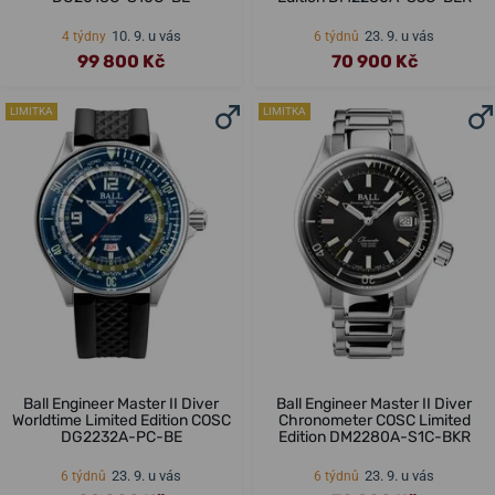
10. 9. u vás
23. 9. u vás
4 týdny
6 týdnů
99 800 Kč
70 900 Kč
LIMITKA
LIMITKA
Ball Engineer Master II Diver
Ball Engineer Master II Diver
Worldtime Limited Edition COSC
Chronometer COSC Limited
DG2232A-PC-BE
Edition DM2280A-S1C-BKR
23. 9. u vás
23. 9. u vás
6 týdnů
6 týdnů