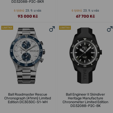
DD3208B-P2C-BKR
23. 9. u vás
23. 9. u vás
6 týdnů
6 týdnů
93 000 Kč
67 700 Kč
LIMITKA
LIMITKA
Ball Roadmaster Rescue
Ball Engineer II Skindiver
Chronograph (41mm) Limited
Heritage Manufacture
Edition DC3030C-S1-WH
Chronometer Limited Edition
DD3208B-P2C-BK