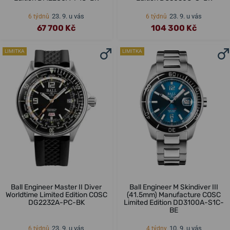
23. 9. u vás
23. 9. u vás
6 týdnů
6 týdnů
67 700 Kč
104 300 Kč
LIMITKA
LIMITKA
Ball Engineer Master II Diver
Ball Engineer M Skindiver III
Worldtime Limited Edition COSC
(41.5mm) Manufacture COSC
DG2232A-PC-BK
Limited Edition DD3100A-S1C-
BE
23. 9. u vás
10. 9. u vás
6 týdnů
4 týdny