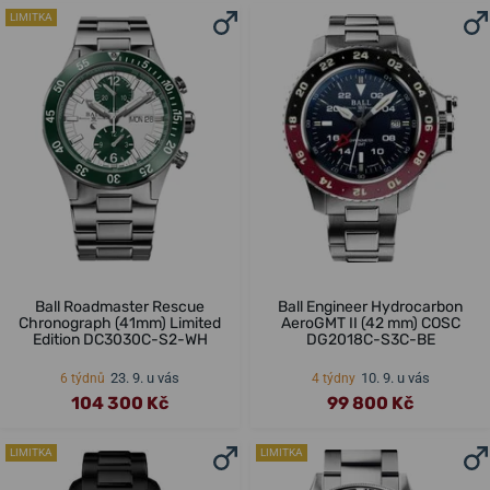
LIMITKA
Ball Roadmaster Rescue
Ball Engineer Hydrocarbon
Chronograph (41mm) Limited
AeroGMT II (42 mm) COSC
Edition DC3030C-S2-WH
DG2018C-S3C-BE
23. 9. u vás
10. 9. u vás
6 týdnů
4 týdny
104 300 Kč
99 800 Kč
LIMITKA
LIMITKA