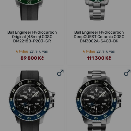
Ball Engineer Hydrocarbon
Ball Engineer Hydrocarbon
Original (43mm) COSC
DeepQUEST Ceramic COSC
DM2218B-P2CJ-GR
DM3002A-S4CJ-BK
23. 9. u vás
23. 9. u vás
6 týdnů
6 týdnů
89 800 Kč
111 300 Kč