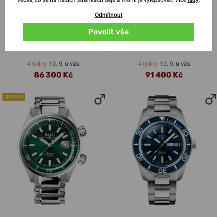
Odmítnout
Povolit vše
Ball Engineer Hydrocarbon
Ball Roadmaster Ocean
Submarine Warfare COSC
Explorer (41mm) COSC Limited
DM2276A-S2CJ-BK
Edition DM3120C-S1CJ-GR
10. 9. u vás
10. 9. u vás
4 týdny
4 týdny
86 300 Kč
91 400 Kč
LIMITKA