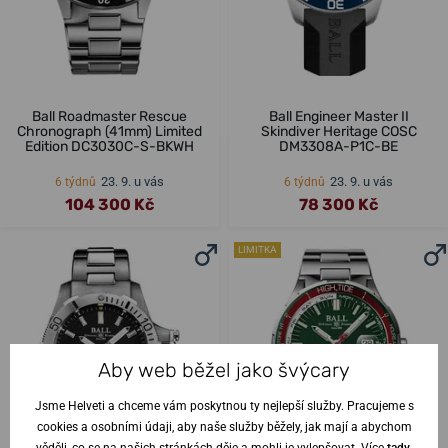
Ball Roadmaster Rescue
Ball Engineer Master II
Chronograph (41mm) Limited
Skindiver Heritage COSC
Edition DC3030C-S-BKWH
DM3308A-P1C-BE
23. 9. u vás
23. 9. u vás
6 týdnů
6 týdnů
104 300 Kč
78 300 Kč
LIMITKA
Aby web běžel jako švýcary
Jsme Helveti a chceme vám poskytnou ty nejlepší služby. Pracujeme s
cookies a osobními údaji, aby naše služby běžely, jak mají a abychom
věděli, co se na našich stránkách děje a mohli je vylepšovat. Více
tady
.