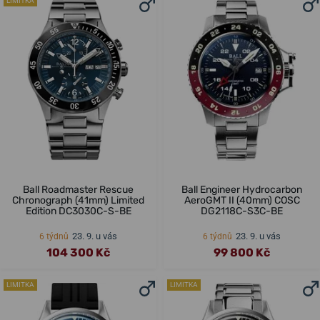
LIMITKA
Ball Roadmaster Rescue
Ball Engineer Hydrocarbon
Chronograph (41mm) Limited
AeroGMT II (40mm) COSC
Edition DC3030C-S-BE
DG2118C-S3C-BE
23. 9. u vás
23. 9. u vás
6 týdnů
6 týdnů
104 300 Kč
99 800 Kč
LIMITKA
LIMITKA