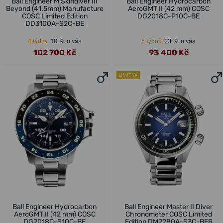
Ball Engineer M Skindiver III
Ball Engineer Hydrocarbon
Beyond (41.5mm) Manufacture
AeroGMT II (42 mm) COSC
COSC Limited Edition
DG2018C-P10C-BE
DD3100A-S2C-BE
10. 9. u vás
23. 9. u vás
4 týdny
6 týdnů
102 700 Kč
93 400 Kč
LIMITKA
Ball Engineer Hydrocarbon
Ball Engineer Master II Diver
AeroGMT II (42 mm) COSC
Chronometer COSC Limited
DG2018C-S10C-BE
Edition DM2280A-S3C-BER