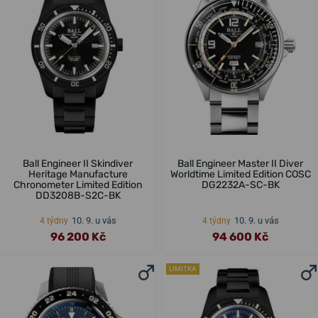
Ball Engineer II Skindiver
Ball Engineer Master II Diver
Heritage Manufacture
Worldtime Limited Edition COSC
Chronometer Limited Edition
DG2232A-SC-BK
DD3208B-S2C-BK
10. 9. u vás
10. 9. u vás
4 týdny
4 týdny
96 200 Kč
94 600 Kč
LIMITKA