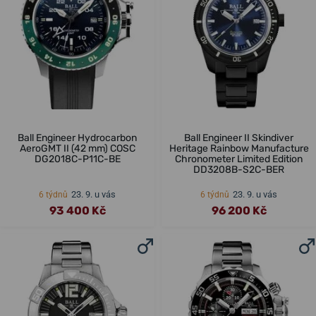
Ball Engineer Hydrocarbon
Ball Engineer II Skindiver
AeroGMT II (42 mm) COSC
Heritage Rainbow Manufacture
DG2018C-P11C-BE
Chronometer Limited Edition
DD3208B-S2C-BER
23. 9. u vás
23. 9. u vás
6 týdnů
6 týdnů
93 400 Kč
96 200 Kč