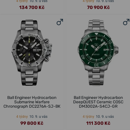
10. 9. u vás
10. 9. u vás
4 týdny
4 týdny
134 700 Kč
70 900 Kč
Ball Engineer Hydrocarbon
Ball Engineer Hydrocarbon
Submarine Warfare
DeepQUEST Ceramic COSC
Chronograph DC2276A-SJ-BK
DM3002A-S4CJ-GR
10. 9. u vás
10. 9. u vás
4 týdny
4 týdny
99 800 Kč
111 300 Kč