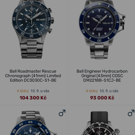
Ball Roadmaster Rescue
Ball Engineer Hydrocarbon
Chronograph (41mm) Limited
Original (43mm) COSC
Edition DC3030C-S1-BE
DM2218B-S1CJ-BE
10. 9. u vás
10. 9. u vás
4 týdny
4 týdny
104 300 Kč
93 000 Kč