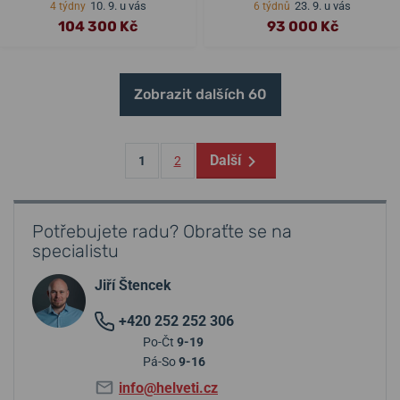
10. 9. u vás
23. 9. u vás
4 týdny
6 týdnů
104 300 Kč
93 000 Kč
Zobrazit dalších 60
Další
1
2
Potřebujete radu? Obraťte se na
specialistu
Jiří Štencek
+420 252 252 306
Po-Čt
9-19
Pá-So
9-16
info@helveti.cz