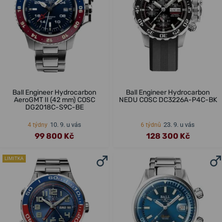
Ball Engineer Hydrocarbon
Ball Engineer Hydrocarbon
AeroGMT II (42 mm) COSC
NEDU COSC DC3226A-P4C-BK
DG2018C-S9C-BE
10. 9. u vás
23. 9. u vás
4 týdny
6 týdnů
99 800 Kč
128 300 Kč
LIMITKA