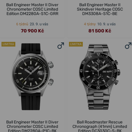
Ball Engineer Master II Diver
Ball Engineer Master II
Chronometer COSC Limited
Skindiver Heritage COSC
Edition DM2280A-S1C-GRR
DM3308A-S1C-BE
23. 9. u vás
10. 9. u vás
6 týdnů
4 týdny
70 900 Kč
81 500 Kč
LIMITKA
LIMITKA
Ball Engineer Master II Diver
Ball Roadmaster Rescue
Chronometer COSC Limited
Chronograph (41mm) Limited
Edition DM2280A-P1C-BK
Edition DC3030C-S-BK