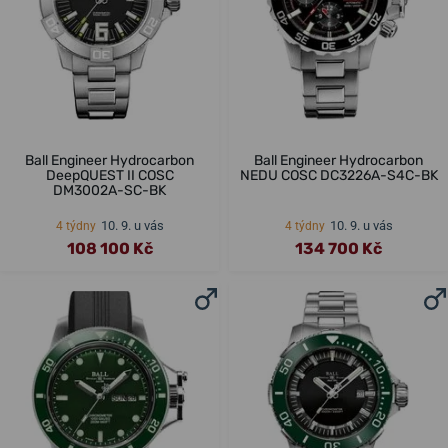
Ball Engineer Hydrocarbon
Ball Engineer Hydrocarbon
DeepQUEST II COSC
NEDU COSC DC3226A-S4C-BK
DM3002A-SC-BK
10. 9. u vás
10. 9. u vás
4 týdny
4 týdny
108 100 Kč
134 700 Kč