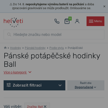
⚠️ Do 14. 8.
neposkytujeme výměnu baterií na počkání
a doba
zpracování gravírování se může prodloužit. Omlouváme se.
0
Menu
Hodinky
Pánské hodinky
Podle stylu
Potápěčské
Pánské potápěčské hodinky
Ball
Více o kategorii
Řadit dle:
Zobrazit filtraci
Doporučené
Váš výběr:
Značka: Ball