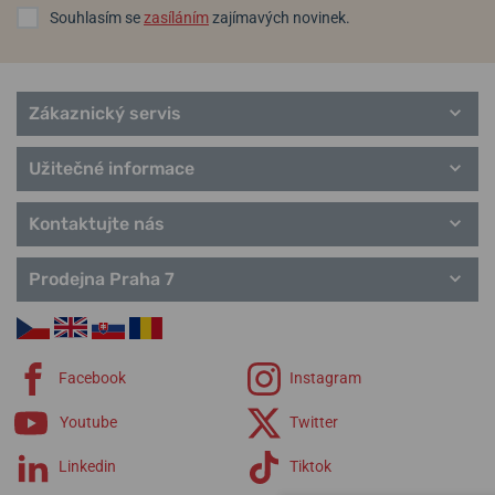
Souhlasím se
zasíláním
zajímavých novinek.
Zákaznický servis
Užitečné informace
Kontaktujte nás
Prodejna Praha 7
Facebook
Instagram
Youtube
Twitter
Linkedin
Tiktok