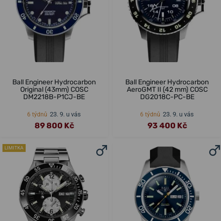
Ball Engineer Hydrocarbon
Ball Engineer Hydrocarbon
Original (43mm) COSC
AeroGMT II (42 mm) COSC
DM2218B-P1CJ-BE
DG2018C-PC-BE
23. 9. u vás
23. 9. u vás
6 týdnů
6 týdnů
89 800 Kč
93 400 Kč
LIMITKA