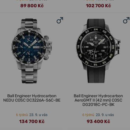
89 800 Kč
102 700 Kč
Ball Engineer Hydrocarbon
Ball Engineer Hydrocarbon
NEDU COSC DC3226A-S6C-BE
AeroGMT II (42 mm) COSC
DG2018C-PC-BK
23. 9. u vás
23. 9. u vás
6 týdnů
6 týdnů
134 700 Kč
93 400 Kč