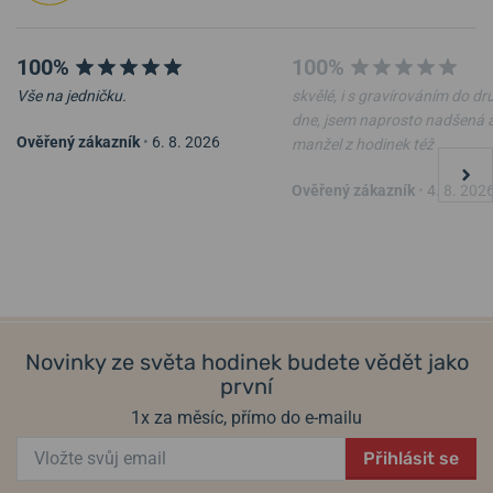
100%
100%
Vše na jedničku.
skvělé, i s gravírováním do d
dne, jsem naprosto nadšená 
Ověřený zákazník
•
6. 8. 2026
manžel z hodinek též
Ověřený zákazník
•
4. 8. 202
Novinky ze světa hodinek budete vědět jako
první
1x za měsíc, přímo do e-mailu
Přihlásit se