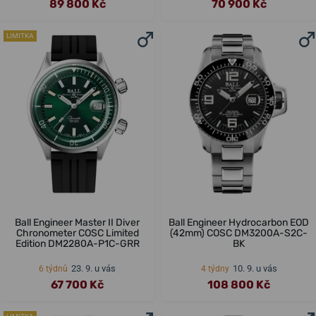
89 800 Kč
70 900 Kč
LIMITKA
Ball Engineer Master II Diver
Ball Engineer Hydrocarbon EOD
Chronometer COSC Limited
(42mm) COSC DM3200A-S2C-
Edition DM2280A-P1C-GRR
BK
23. 9. u vás
10. 9. u vás
6 týdnů
4 týdny
67 700 Kč
108 800 Kč