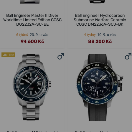
Ball Engineer Master II Diver
Ball Engineer Hydrocarbon
Worldtime Limited Edition COSC
Submarine Warfare Ceramic
DG2232A-SC-BE
COSC DM2236A-SCJ-BK
23. 9. u vás
10. 9. u vás
6 týdnů
4 týdny
94 600 Kč
88 200 Kč
LIMITKA